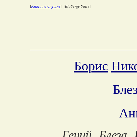
[
Книги на опушке
] [
BioSerge Suite
]
Борис
Ник
Бле
Ан
Гений Блеза 