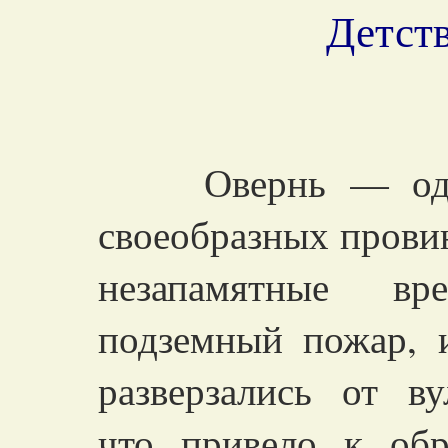
Детст
Овернь — одна 
своеобразных прови
незапамятные вр
подземный пожар, 
разверзались от ву
что привело к об