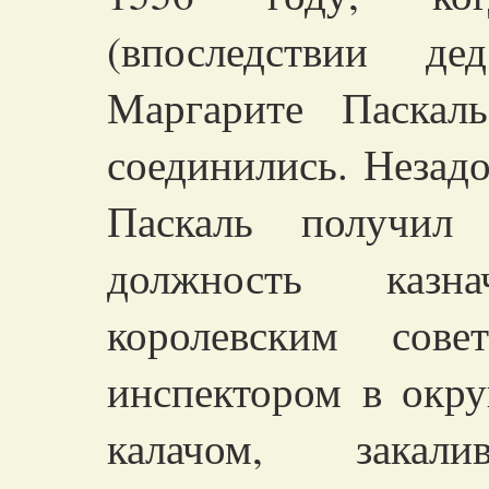
(впоследствии д
Маргарите Паскал
соединились. Незад
Паскаль получил
должность казн
королевским сов
инспектором в окр
калачом, зака