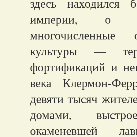
здесь находился 
империи, о че
многочисленные о
культуры — тер
фортификаций и не
века Клермон-Фер
девяти тысяч жител
домами, выстр
окаменевшей ла