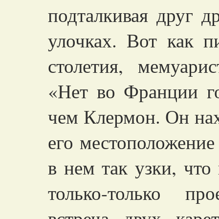
подталкивая друг д
улочках. Вот как п
столетия, мемуар
«Нет во Франции го
чем Клермон. Он нах
его местоположение
в нем так узки, чт
только-только пр
встреча двух каре