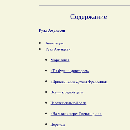
Содержание
Руал Амундсен
Аннотация
Руал Амундсен
Море зовёт
«Ты будешь доктором»
«Приключения Джона Франклина»
Все — к одной цели
Человек сильной воли
«На лыжах через Гренландию»
Перелом