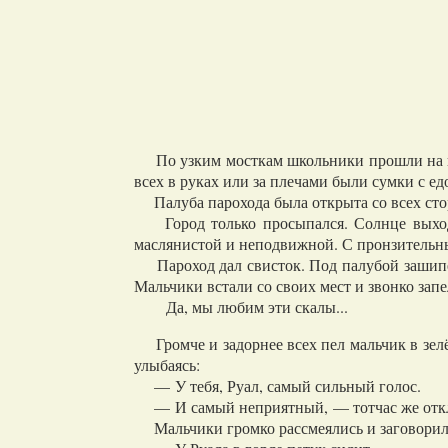
По узким мосткам школьники прошли на пар
всех в руках или за плечами были сумки с е
Палуба парохода была открыта со всех стор
Город только просыпался. Солнце выходил
маслянистой и неподвижной. С пронзительн
Пароход дал свисток. Под палубой зашипел 
Мальчики встали со своих мест и звонко запе
Да, мы любим эти скалы...
Громче и задорнее всех пел мальчик в зелён
улыбаясь:
— У тебя, Руал, самый сильный голос.
— И самый неприятный, — тотчас же откли
Мальчики громко рассмеялись и заговорили