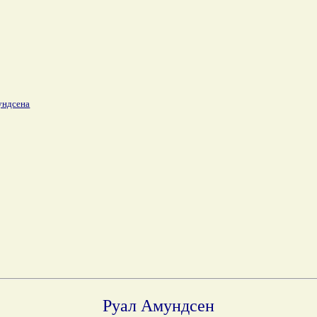
ундсена
Руал Амундсен