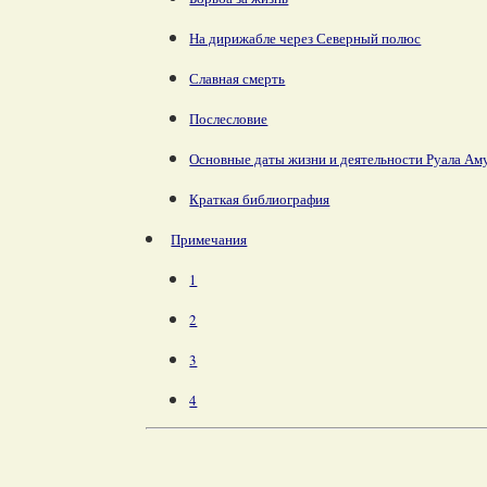
На дирижабле через Северный полюс
Славная смерть
Послесловие
Основные даты жизни и деятельности Руала Ам
Краткая библиография
Примечания
1
2
3
4