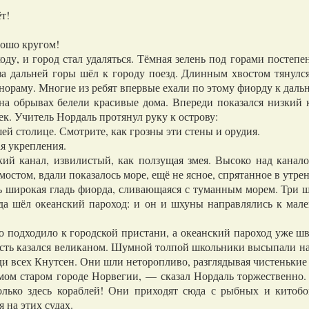
т!
рошо кругом!
, и город стал удаляться. Тёмная зелень под горами постепе
за дальней горы шёл к городу поезд. Длинным хвостом тянулся
ораму. Многие из ребят впервые ехали по этому фиорду к дальн
 обрывах белели красивые дома. Впереди показался низкий к
к. Учитель Нордаль протянул руку к острову:
 столице. Смотрите, как грозны эти стены и орудия.
 укрепления.
 канал, извилистый, как ползущая змея. Высоко над каналом
мостом, вдали показалось море, ещё не ясное, спрятанное в утре
ь широкая гладь фиорда, сливающаяся с туманным морем. Три 
да шёл океанский пароход: и он и шхуны направлялись к мал
подходило к городской пристани, а океанский пароход уже шв
ость казался великаном. Шумной толпой школьники высыпали на
ди всех Кнутсен. Они шли неторопливо, разглядывая чистенькие
ом старом городе Норвегии, — сказал Нордаль торжественно. 
олько здесь кораблей! Они приходят сюда с рыбных и кито
 на этих судах.