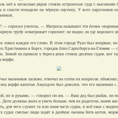
неё в несколько рядов стояли остроносые суда с высокими б
ы и снасти походили на чёрную паутину. У всех парусников н
ьчиков.
 — спросил учитель. — Матросы называют эти бочки «вороньим
зорную трубу осматривает горизонт: не видно ли где морского з
ловил каждое его слово. В этом городе Руал был впервые, но 
из Христиании в Борге, городок близ Сарпсборга-на-Гломме — 
 Зимой на приколе у берега реки стояли десятки судов, вот таки
а верфи.
 мальчиков ласково, отвечал на сотни их вопросов, объяснял, д
елец верфи капитан Амундсен был доволен, что его мальчики с 
.
, но и руками, — говорил он им. — Ваш дед был рыбак, он не 
м. Дети должны знать и уметь больше, чем их родители, иначе жи
, для чего служит та или иная часть судна, и всё-таки с жадн
их судах смелые люди ходят в далёкие океаны бить китов, мор