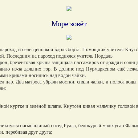
Море зовёт
оход и сели цепочкой вдоль борта. Помощник учителя Кнутсе
дой. Последним на пароход поднялся учитель Нордаль.
он; брезентовая крыша защищала пассажиров от дождя и солнца
о из-за дальних гор. В долине под Нурмаркеном ещё лежал
ыми криками носились над водой чайки.
пар. Два матроса убрали мостки, сняли чалки, и полоса воды 
ли:
ой куртке и зелёной шляпе. Кнутсен кивал мальчику головой в т
кнулся насмешливый сосед Руала, белокурый мальчуган Фальк
, перебивая друг друга: