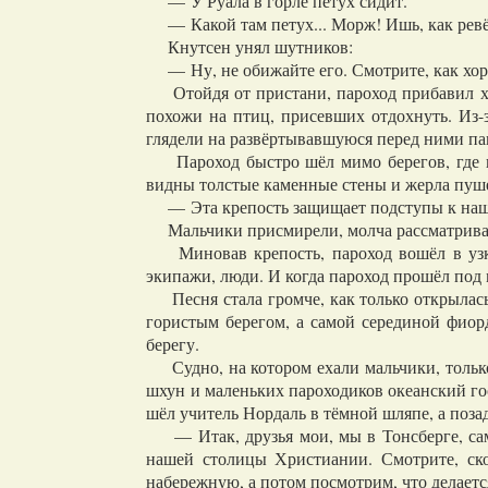
— У Руала в горле петух сидит.
— Какой там петух... Морж! Ишь, как ревё
Кнутсен унял шутников:
— Ну, не обижайте его. Смотрите, как хо
Отойдя от пристани, пароход прибавил ходу
похожи на птиц, присевших отдохнуть. Из-
глядели на развёртывавшуюся перед ними пан
Пароход быстро шёл мимо берегов, где на
видны толстые каменные стены и жерла пуше
— Эта крепость защищает подступы к нашей
Мальчики присмирели, молча рассматривая
Миновав крепость, пароход вошёл в узкий
экипажи, люди. И когда пароход прошёл под 
Песня стала громче, как только открылас
гористым берегом, а самой серединой фиор
берегу.
Судно, на котором ехали мальчики, только 
шхун и маленьких пароходиков океанский г
шёл учитель Нордаль в тёмной шляпе, а поза
— Итак, друзья мои, мы в Тонсберге, сам
нашей столицы Христиании. Смотрите, ск
набережную, а потом посмотрим, что делается