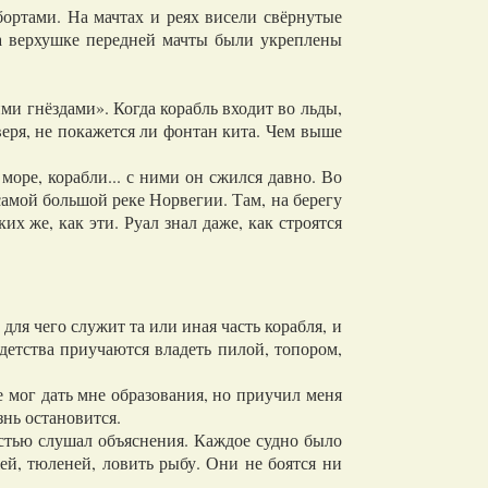
ортами. На мачтах и реях висели свёрнутые
а верхушке передней мачты были укреплены
и гнёздами». Когда корабль входит во льды,
веря, не покажется ли фонтан кита. Чем выше
море, корабли... с ними он сжился давно. Во
самой большой реке Норвегии. Там, на берегу
х же, как эти. Руал знал даже, как строятся
ля чего служит та или иная часть корабля, и
детства приучаются владеть пилой, топором,
мог дать мне образования, но приучил меня
знь остановится.
остью слушал объяснения. Каждое судно было
жей, тюленей, ловить рыбу. Они не боятся ни