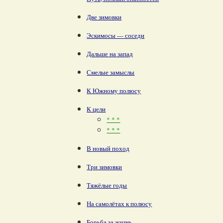
Две зимовки
Эскимосы — соседи
Дальше на запад
Смелые замыслы
К Южному полюсу
К цели
* * *
* * *
В новый поход
Три зимовки
Тяжёлые годы
На самолётах к полюсу
Борьба за жизнь