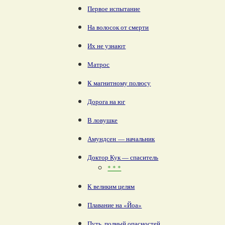
Первое испытание
На волосок от смерти
Их не узнают
Матрос
К магнитному полюсу
Дорога на юг
В ловушке
Амундсен — начальник
Доктор Кук — спаситель
* * *
К великим целям
Плавание на «Йоа»
Путь, полный опасностей