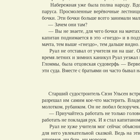
Набережная уже была полна народу. Вдоль 
паруса. Просмоленные верёвочные лестниц
бочки. Эти бочки больше всего занимали мал
— Зачем они там?
— Вы не знаете, для чего бочки на мачтах?
капитан поднимается в это «гнездо» и в под
мачта, тем выше «гнездо», тем дальше видно.
Руал не отставал от учителя ни на шаг. Он 
время летних и зимних каникул Руал уезжал 
Гломмы, была отцовская судоверфь — Вервен.
эти суда. Вместе с братьями он часто бывал н
Старший судостроитель Свэн Ульсен встречал
разрешал им самим кое-что мастерить. Влад
молотком, рубанком. Он не любил белоручек
— Приучайтесь работать не только головой
работать не покладая рук. И я стал капитано
Руал не хуже учителя мог сейчас объяснить
для него увлекательной сказкой. Ведь на эт
штормов, ни бурь, ни морозов.