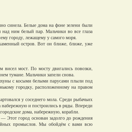
нно синела. Белые дома на фоне зелени были
 над ним белый пар. Мальчики во все глаза
ему городу, лежащему у самого моря.
аменный остров. Вот он ближе, ближе, уже
 висел мост. По мосту двигались повозки,
ннем тумане. Мальчики запели снова.
шхуны с косыми белыми парусами плыли под
енькому городку, расположенному на правом
артовался у соседнего мола. Среди рыбачьих
 набережную и построились в ряды. Впереди
 городские дома, набережную, корабли.
— Этот город основан задолго до рождения
бойных промыслов. Мы обойдём с вами всю