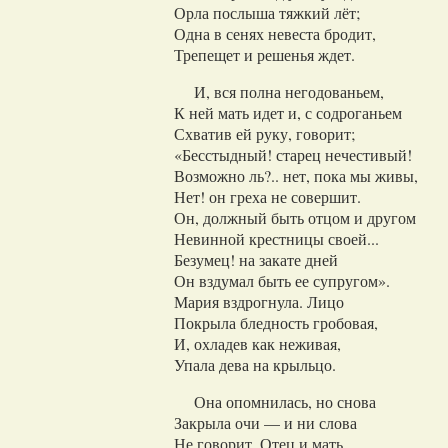
Орла послыша тяжкий лёт;
Одна в сенях невеста бродит,
Трепещет и решенья ждет.
И, вся полна негодованьем,
К ней мать идет и, с содроганьем
Схватив ей руку, говорит;
«Бесстыдный! старец нечестивый!
Возможно ль?.. нет, пока мы живы,
Нет! он греха не совершит.
Он, должный быть отцом и другом
Невинной крестницы своей...
Безумец! на закате дней
Он вздумал быть ее супругом».
Мария вздрогнула. Лицо
Покрыла бледность гробовая,
И, охладев как неживая,
Упала дева на крыльцо.
Она опомнилась, но снова
Закрыла очи — и ни слова
Не говорит. Отец и мать