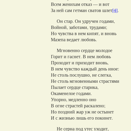
Всем женихам отказ — и вот
За ней сам гетман сватов шлет
[4]
.
Он стар. Он удручен годами,
Войной, заботами, трудами;
Но чувства в нем кипят, и вновь
Мазепа ведает любовь.
Мгновенно сердце молодое
Горит и гаснет. В нем любовь
Проходит и приходит вновь,
В нем чувство каждый день иное:
Не столь послушно, не слегка,
Не столь мгновенными страстями
Пылает сердце старика,
Окаменелое годами.
Упорно, медленно оно
В огне страстей раскалено;
Но поздний жар уж не остынет
И с жизнью лишь его покинет.
Не серна под утес уходит,