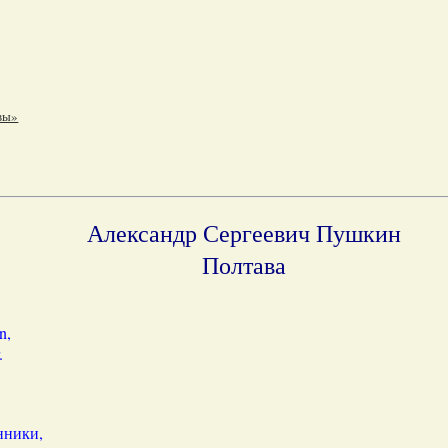
вы»
Александр Сергеевич Пушкин
Полтава
n,
.
нники,