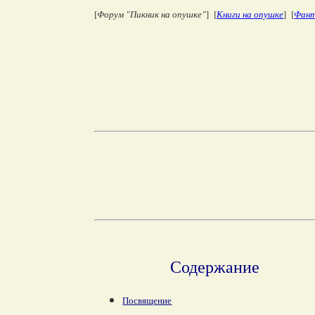
[
Форум "Пикник на опушке"
] [
Книги на опушке
] [
Фант
Содержание
Посвящение