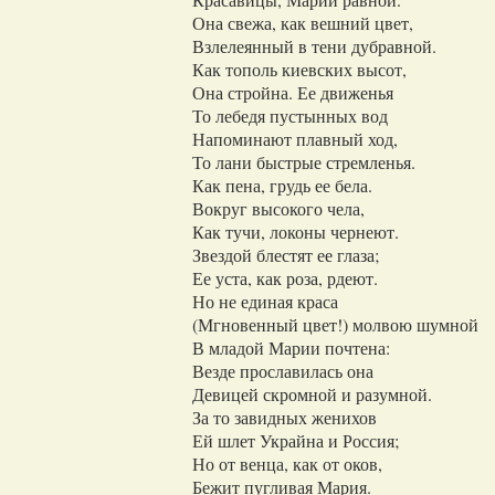
Она свежа, как вешний цвет,
Взлелеянный в тени дубравной.
Как тополь киевских высот,
Она стройна. Ее движенья
То лебедя пустынных вод
Напоминают плавный ход,
То лани быстрые стремленья.
Как пена, грудь ее бела.
Вокруг высокого чела,
Как тучи, локоны чернеют.
Звездой блестят ее глаза;
Ее уста, как роза, рдеют.
Но не единая краса
(Мгновенный цвет!) молвою шумной
В младой Марии почтена:
Везде прославилась она
Девицей скромной и разумной.
За то завидных женихов
Ей шлет Украйна и Россия;
Но от венца, как от оков,
Бежит пугливая Мария.