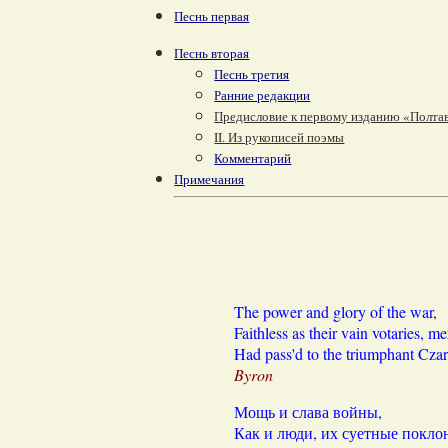
Песнь первая
Песнь вторая
Песнь третия
Ранние редакции
Предисловие к первому изданию «Полта
II. Из рукописей поэмы
Комментарий
Примечания
The power and glory of the war,
Faithless as their vain votaries, me
Had pass'd to the triumphant Czar
Byron
Мощь и слава войны,
Как и люди, их суетные покло