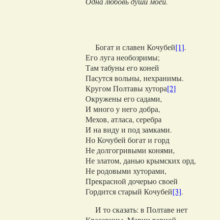
Одна любовь души моей.
Богат и славен Кочубей
[1]
.
Его луга необозримы;
Там табуны его коней
Пасутся вольны, нехранимы.
Кругом Полтавы хутора
[2]
Окружены его садами,
И много у него добра,
Мехов, атласа, серебра
И на виду и под замками.
Но Кочубей богат и горд
Не долгогривыми конями,
Не златом, данью крымских орд,
Не родовыми хуторами,
Прекрасной дочерью своей
Гордится старый Кочубей
[3]
.
И то сказать: в Полтаве нет
Красавицы, Марии равной.