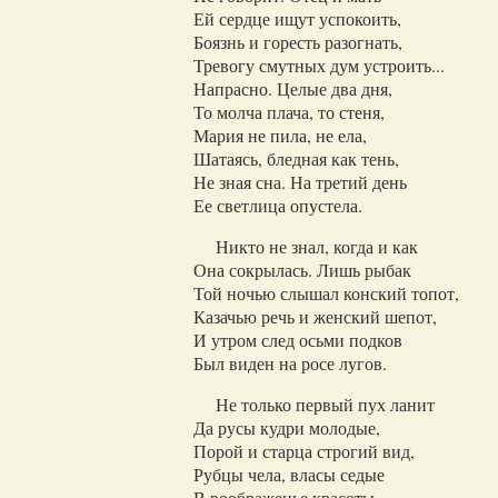
Ей сердце ищут успокоить,
Боязнь и горесть разогнать,
Тревогу смутных дум устроить...
Напрасно. Целые два дня,
То молча плача, то стеня,
Мария не пила, не ела,
Шатаясь, бледная как тень,
Не зная сна. На третий день
Ее светлица опустела.
Никто не знал, когда и как
Она сокрылась. Лишь рыбак
Той ночью слышал конский топот,
Казачью речь и женский шепот,
И утром след осьми подков
Был виден на росе лугов.
Не только первый пух ланит
Да русы кудри молодые,
Порой и старца строгий вид,
Рубцы чела, власы седые
В воображенье красоты