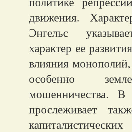
политике репресси
движения. Характ
Энгельс указыва
характер ее развити
влияния монополий,
особенно зем
мошенничества. В
прослеживает так
капиталистически