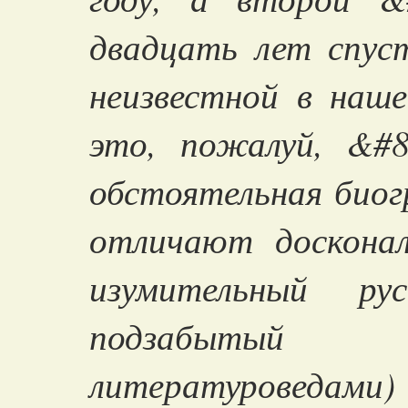
двадцать лет спуст
неизвестной в наш
это, пожалуй, &#8
обстоятельная биог
отличают досконал
изумительный ру
подзабытый
литературоведами