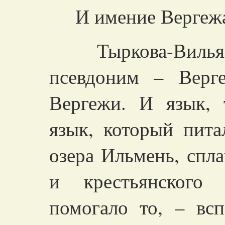
И имение Верге
Тыркова-Вильямс
псевдоним – Верг
Вергежи. И язык, 
язык, который пит
озера Ильмень, спл
и крестьянского
помогало то, – вс