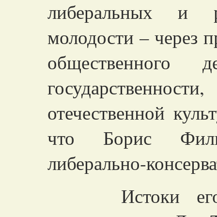
либеральных и р
молодости – через п
общественного
государственност
отечественной куль
что Борис Фили
либерально-консерв
Истоки его ух