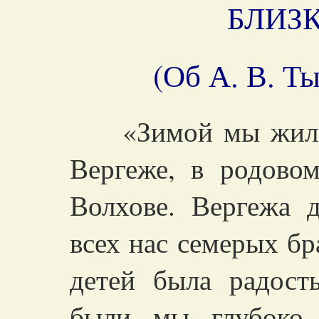
БЛИЗ
(Об А. В. Т
«Зимой мы жили в
Вергеже, в родово
Волхове. Вергежа 
всех нас семерых бр
детей была радост
были мы глубоко 