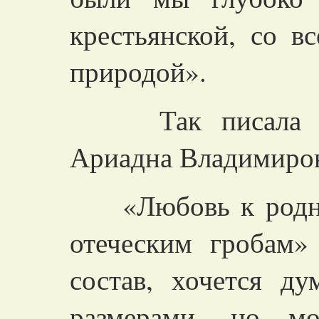
крестьянской, со в
природой».
Так писала в с
Ариадна Владимиров
«Любовь к родном
отеческим гробам
состав, хочется ду
размерами, но мо