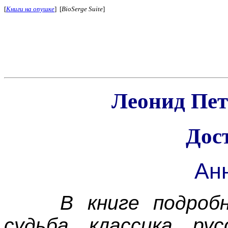
[
Книги на опушке
] [
BioSerge Suite
]
Леонид Пет
Дос
Ан
В книге подроб
судьба классика ру