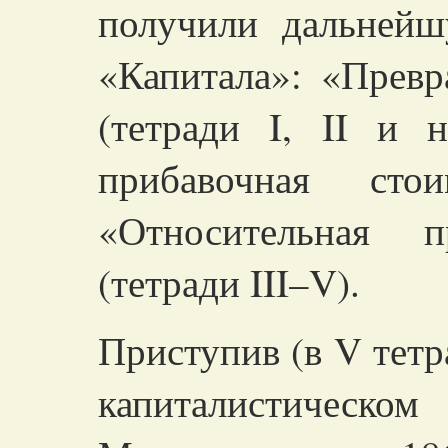
получили дальнейш
«Капитала»: «Превр
(тетради I, II и н
прибавочная
сто
«Относительная п
(тетради
III–V).
Приступив (в
V
тетр
капиталистическ