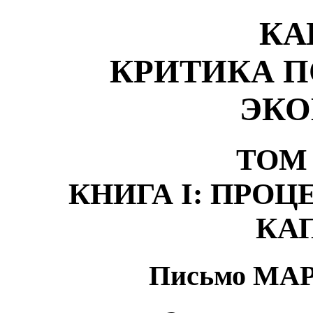
КА
КРИТИКА 
ЭК
ТОМ
КНИГА I: ПРО
КА
Письмо МА