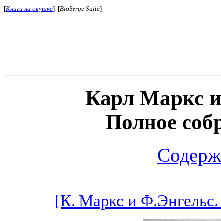
[
Книги на опушке
] [
BioSerge Suite
]
Карл Маркс и
Полное соб
Содерж
[К. Маркс и Ф.Энгельс