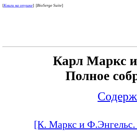
[
Книги на опушке
] [
BioSerge Suite
]
Карл Маркс и
Полное соб
Содерж
[К. Маркс и Ф.Энгельс