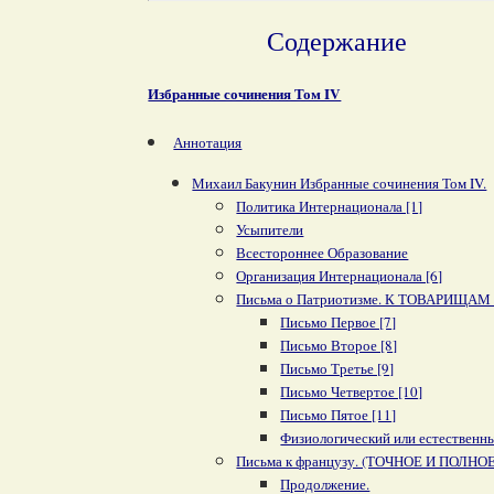
Содержание
Избранные сочинения Том IV
Аннотация
Михаил Бакунин Избранные сочинения Том IV.
Политика Интернационала [1]
Усыпители
Всестороннее Образование
Организация Интернационала [6]
Письма о Патриотизме. К ТОВАРИ
Письмо Первое [7]
Письмо Второе [8]
Письмо Третье [9]
Письмо Четвертое [10]
Письмо Пятое [11]
Физиологический или естественны
Письма к французу. (ТОЧНОЕ И ПОЛ
Продолжение.