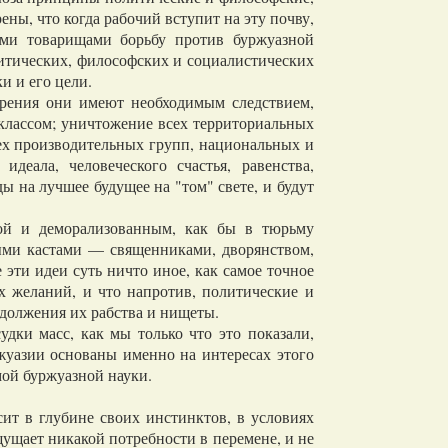
ны, что когда рабочий вступит на эту почву,
оими товарищами борьбу против буржуазной
литических, философских и социалистических
и и его цели.
зрения они имеют необходимым следствием,
 классом; уничтожение всех территориальных
сех производительных групп, национальных и
деала, человеческого счастья, равенства,
ы на лучшее будущее на "том" свете, и будут
й и деморализованным, как бы в тюрьму
ыми кастами — священниками, дворянством,
 эти идеи суть ничто иное, как самое точное
х желаний, и что напротив, политические и
одолжения их рабства и нищеты.
ки масс, как мы только что это показали,
жуазии основаны именно на интересах этого
мой буржуазной науки.
ит в глубине своих инстинктов, в условиях
ощущает никакой потребности в перемене, и не