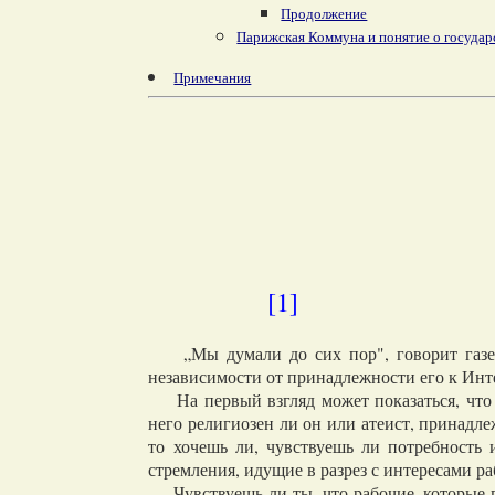
Продолжение
Парижская Коммуна и понятие о государ
Примечания
[1]
„Мы думали до сих пор", говорит газета 
независимости от принадлежности его к Инте
На первый взгляд может показаться, что 
него религиозен ли он или атеист, принадле
то хочешь ли, чувствуешь ли потребность и
стремления, идущие в разрез с интересами р
Чувствуешь ли ты, что рабочие, которые пр