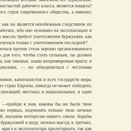
несчастий рабочего класса, является нищета?
ого строя современного общества, а именно,
как он является неизбежным следствием их
абочих, ибо оно основано на эксплоатации и
их массах требует уничтожения буржуазии, как
ончиться только с уничтожением последней?
роться против столь хорошо организованного
о для того, чтобы стать сильным, ты должен
уа, как таковые, наши непримиримые враги; и
уржуазии, — но объединиться с честными
ков, капиталистов и всех государств мира,
 стран Европы, никогда не может победить;
рганизаций, местных и национальных, в один
ь —прийди к нам, каковы бы ни были твои
 во первых, подчинять отныне твои личные
ий, высшим интересам нашего союза: борьбы
с буржуазией в виду личных выгод; в третьих,
 врага и эксплоататора пролетариата, так как