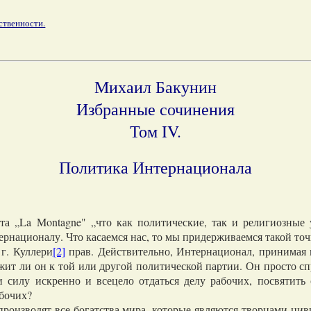
ственности.
Михаил Бакунин
Избранные сочинения
Том IV.
Политика Интернационала
„La Montagne" „что как политические, так и религиозные 
рнационалу. Что касаемся нас, то мы придерживаемся такой точ
г. Куллери
[2]
прав. Действительно, Интернационал, принимая н
жит ли он к той или другой политической партии. Он просто сп
 силу искренно и всецело отдаться делу рабочих, посвятить 
абочих?
оизводят все богатства мира, которые являются творцами цив