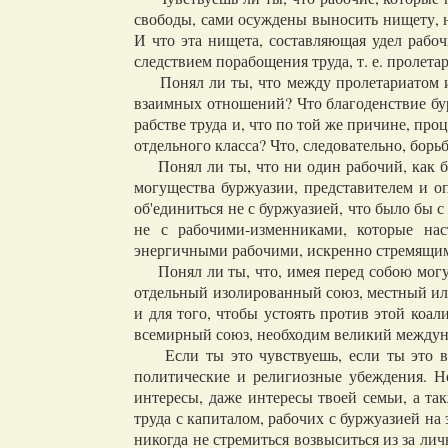
свободы, сами осуждены выносить нищету, не
И что эта нищета, составляющая удел рабоч
следствием порабощения труда, т. е. пролета
Понял ли ты, что между пролетариатом и 
взаимных отношений? Что благоденствие бур
рабстве труда и, что по той же причине, про
отдельного класса? Что, следовательно, бо
Понял ли ты, что ни один рабочий, как бы 
могущества буржуазии, представителем и оп
об'единиться не с буржуазией, что было бы 
не с рабочими-изменниками, которые на
энергичными рабочими, искренно стремящим
Понял ли ты, что, имея перед собою могуч
отдельный изолированный союз, местный ил
и для того, чтобы устоять против этой коа
всемирный союз, необходим великий междун
Если ты это чувствуешь, если ты это вс
политические и религиозные убеждения. Н
интересы, даже интересы твоей семьи, а т
труда с капиталом, рабочих с буржуазией на 
никогда не стремиться возвыситься из за лич