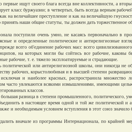
о первые ищут своего блага всегда вне коллективности, а втор
рует класс буржуазии; в четвертых, быть всегда верным рабоч
как на величайшее преступление и как на величайшую гнусност
 принять наши общие статуты, ты должен дать торжественное об
ла поступили очень умно, не касаясь первоначально в про
ясные и определенные политические и антирелигиозные взгля
 прежде всего об'единение рабочих масс всего цивилизованног
инципов, на которых могли бы сойтись все рабочие, каковы 
ые рабочие, т. е. тяжело эксплоатируемые и страдающие.
политической или антирелигиозной школы, они никогда не об
жеству рабочих, корыстолюбивая и в высшей степени развращаю
исключая и наиболее красных, распространила множество л
ком часто увлекаются всякими измышлениями, имеющими целью 
егированных классов.
ольшая разница в степени промышленного, политического, умс
бъединить в настоящее время одной и той же политической и 
кже и необходимым условием вступления в этот союз значило б
алить вначале из программы Интернационала, по крайней ме