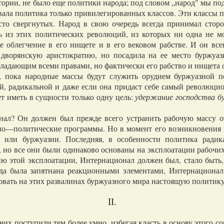
рии, не было еще политики народа; под словом „народ" мы под
вала политика только привилегированных классов. Эти классы 
есто свергнутых. Народ в свою очередь всегда принимал стор
дь из этих политических революций, из которых ни одна не мо
е облегчение в его нищете и в его вековом рабстве. И он вс
 дворянскую аристократию, но посадила на ее место буржуаз
ладающим всеми правами, но фактически его рабство и нищета о
ока народные массы будут служить орудием буржуазной пол
й, радикальной и даже если она придаст себе самый революци
ет иметь в сущности только одну цель:
удержание господства б
? Он должен был прежде всего устранить рабочую массу от
но—политические программы. Но в момент его возникновения 
и или буржуазии. Последняя, в особенности политика радик
, но все они были одинаково основаны на эксплоатации рабочих
ю этой эксплоатации, Интернационал должен был, стало быть, 
уда была запятнана реакционными элементами, Интернационал
овать на этих развалинах буржуазного мира настоящую полити
II.
поступили тем более умно, избегая класть в основу этого с