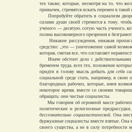
тех также, которые, несмотря на то, что 
привычек, стремятся искать перемен в такой 
Попробуйте обратить в социализм дворяни
силами души своей стремится к тому, чтобы
ученого — десятую, сотую часть ученого, ко
полны высокомерного презрения к безграмот
Никакие рассуждения, никакая пропаганда
средство: „это — уничтожение самой возмож
которая, сметая все, что составляет неравен
Иначе обстоит дело с действительными ра
бременем труда, всех тех, положение которы
придти в голову мысль добыть для
себя са
социальной среде стать, например, в свою 
благородных рабочих, которые, имея возмож
некоторое время, вместе со своими товари
обращать: они чистые социалисты.
Мы говорим об огромной массе рабочих, к
политические и религиозные предрассудки,
бессознательно социалистической
. Она инс
буржуазные социалисты вместе взятые. Она я
своего существа, а не в силу потребности 