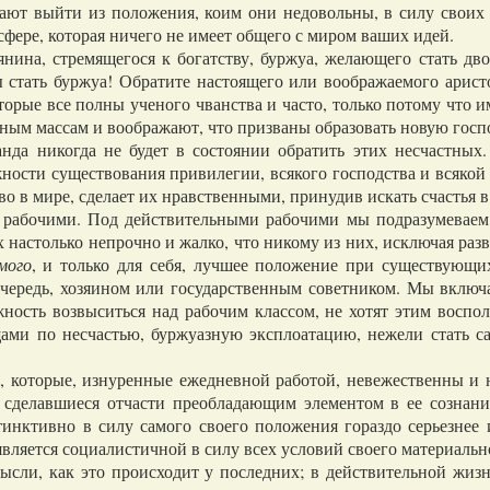
желают выйти из положения, коим они недовольны, в силу свои
сфере, которая ничего не имеет общего с миром ваших идей.
на, стремящегося к богатству, буржуа, желающего стать дво
 стать буржуа! Обратите настоящего или воображаемого аристок
торые все полны ученого чванства и часто, только потому что им
ным массам и воображают, что призваны образовать новую госп
 никогда не будет в состоянии обратить этих несчастных. 
ности существования привилегии, всякого господства и всякой
ство в мире, сделает их нравственными, принудив искать счастья 
бочими. Под действительными рабочими мы подразумеваем в
х настолько непрочно и жалко, что никому из них, исключая разв
мого
, и только для себя, лучшее положение при существующи
очередь, хозяином или государственным советником. Мы включ
ность возвыситься над рабочим классом, не хотят этим воспо
щами по несчастью, буржуазную эксплоатацию, нежели стать с
оторые, изнуренные ежедневной работой, невежественны и не
 сделавшиеся отчасти преобладающим элементом в ее сознании
тинктивно в силу самого своего положения гораздо серьезнее 
вляется социалистичной в силу всех условий своего материальн
мысли, как это происходит у последних; в действительной жиз