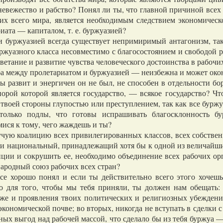
вежество и рабство? Понял ли ты, что главной причиной всех 
их всего мира, является необходимым следствием экономическ
риата — капиталом, т. е. буржуазией?
буржуазией всегда существует непримиримый антагонизм, так 
жуазного класса несовместимо с благосостоянием и свободой р
цветание и развитие чувства человеческого достоинства в рабоч
рьба между пролетариатом и буржуазией — неизбежна и может ок
развит и энергичен он не был, не способен в отдельности бо
орой которой является государство, — всякое государство? Чт
с твоей стороны глупостью или преступлением, так как все бурж
столько подлы, что готовы испрашивать благосклонность б
ися к тому, чего жаждешь и ты?
ую коалицию всех привилегированных классов, всех собственни
и национальный, принадлежащий хотя бы к одной из величайших
лиции и сокрушить ее, необходимо объединение всех рабочих о
ародный союз рабочих всех стран?
е хорошо понял и если ты действительно всего этого хочеш
о для того, чтобы мы тебя приняли, ты должен нам обещать:
акже и проявления твоих политических и религиозных убежден
экономической почве; во вторых, никогда не вступать в сделки 
ных выгод над рабочей массой, что сделало бы из тебя буржуа —