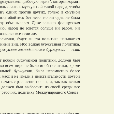
разумеваем „рабочую чернь", которая кормит
пользовались мускульной силой народа, чтобы
ону одних против других, только в смутной
гла обойтись без него, но ни одна не была
егда обманывался. Даже великая французская
ию; народ не зовется больше ни рабом, ни
стались все теми же.
итики, будет ли эта политика называться
онный вид. Ибо всякая буржуазная политика,
уржуазии; господство же буржуазии — есть
 всякой буржуазной политики, должен был
во всем мире не было иной политики, кроме
альной буржуазии, была несомненно более
 масс и не имели в действительности другой
начать с расчистки почвы, и, так как всякая
 должен был выбросить из своей среды все
ку рабочих, политику Международного Союза.
оюза принципы политические и философские,