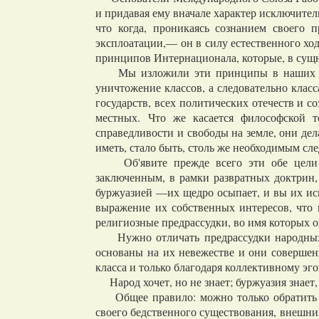
и придавая ему вначале характер исключител
что когда, проникаясь сознанием своего 
эксплоатации,— он в силу естественного хо
принципов Интернационала, которые, в сущн
Мы изложили эти принципы в наших п
уничтожение классов, а следовательно клас
государств, всех политических отечеств и 
местных. Что же касается философской то
справедливости и свободы на земле, они дел
иметь, стало быть, столь же необходимым с
Об'явите прежде всего эти обе цели н
заключенным, в рамки развратных доктрин
буржуазией —их щедро осыпает, и вы их испу
выражение их собственных интересов, что 
религиозные предрассудки, во имя которых 
Нужно отличать предрассудки народных ма
основаны на их невежестве и они совершен
класса и только благодаря коллективному эг
Народ хочет, но не знает; буржуазия знает,
Общее правило: можно только обратить тех
своего бедственного существования, внешних 