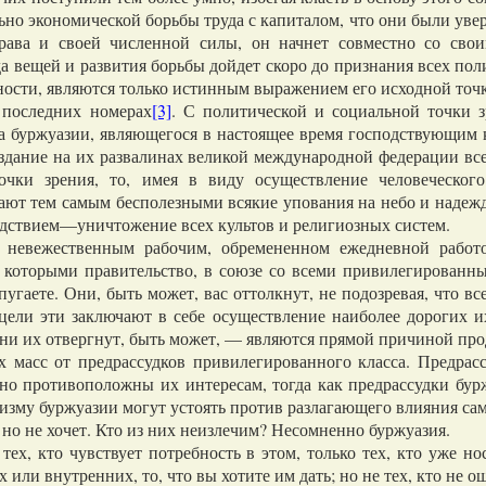
ьно экономической борьбы труда с капиталом, что они были увере
права и своей численной силы, он начнет совместно со св
да вещей и развития борьбы дойдет скоро до признания всех по
ости, являются только истинным выражением его исходной точк
оследних номерах
[3]
. С политической и социальной точки 
са буржуазии, являющегося в настоящее время господствующим
создание на их развалинах великой международной федерации в
чки зрения, то, имея в виду осуществление человеческого и
ают тем самым бесполезными всякие упования на небо и надежд
ледствием—уничтожение всех культов и религиозных систем.
евежественным рабочим, обремененном ежедневной работо
, которыми правительство, в союзе со всеми привилегированн
гаете. Они, быть может, вас оттолкнут, не подозревая, что все
цели эти заключают в себе осуществление наиболее дорогих и
они их отвергнут, быть может, — являются прямой причиной пр
сс от предрассудков привилегированного класса. Предрассуд
но противоположны их интересам, тогда как предрассудки бур
оизму буржуазии могут устоять против разлагающего влияния са
 но не хочет. Кто из них неизлечим? Несомненно буржуазия.
, кто чувствует потребность в этом, только тех, кто уже нос
или внутренних, то, что вы хотите им дать; но не тех, кто не 