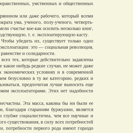
х нравственных, умственных и общественных
рянином или даже рабочего, который всеми
рата ума, ученого, полу-ученого, четверть-
ели счастье кое-как осилить несколько книг,
одствующую, т. е. эксплоатирующую касту.
Чтобы убедить их, существует только одно
 эксплоатации: это — социальная революция,
в равенстве и солидарности.
сех тех, которые действительно задавлены
е какие нибудь редкие случаи, не может даже
х экономических условиях и в современной
аем безусловно в ту же категорию, редких и
льзоваться, предпочитая лучше выносить еще
амим эксплоататорами. Этих нет надобности
счастны. Эта масса, каковы бы ни были ее
, благодаря стараниям буржуазии, является
и глубже социалистична, чем все научные и
ого существования, в силу всех потребностей
ни, потребности первого рода имеют гораздо