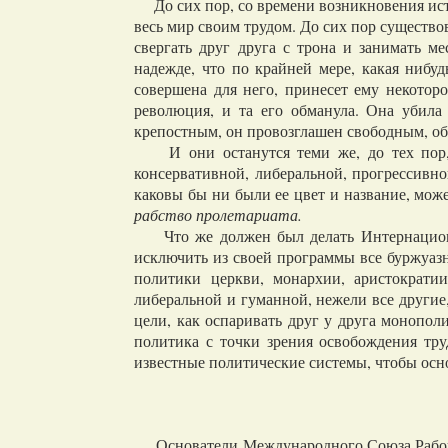
До сих пор, со времени возникновения исто
весь мир своим трудом. До сих пор существо
свергать друг друга с трона и занимать м
надежде, что по крайней мере, какая нибу
совершена для него, принесет ему некоторо
революция, и та его обманула. Она убила
крепостным, он провозглашен свободным, об
И они останутся теми же, до тех пор, п
консервативной, либеральной, прогрессивно
каковы бы ни были ее цвет и название, мож
рабство пролетариата.
Что же должен был делать Интернационал
исключить из своей программы все буржуаз
политики церкви, монархии, аристократи
либеральной и гуманной, нежели все другие
цели, как оспаривать друг у друга монополи
политика с точки зрения освобождения тр
известные политические системы, чтобы осн
Основатели Международного Союза Рабочих 