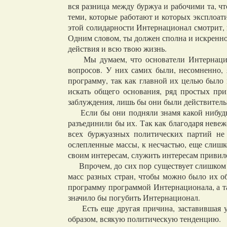
вся разница между буржуа и рабочими та, чт
теми, которые работают и которых эксплоати
этой солидарности Интернационал смотрит, 
Одним словом, ты должен сполна и искренно
действия и всю твою жизнь.
Мы думаем, что основатели Интернациона
вопросов. У них самих были, несомненно, 
программу, так как главной их целью было
искать общего основания, ряд простых пр
заблуждения, лишь бы они были действительн
Если бы они подняли знамя какой нибудь 
разъединили бы их. Так как благодаря неве
всех буржуазных политических партий не 
ослепленные массы, к несчастью, еще слиш
своим интересам, служить интересам привил
Впрочем, до сих пор существует слишком б
масс разных стран, чтобы можно было их о
программу программой Интернационала, а та
значило бы погубить Интернационал.
Есть еще другая причина, заставившая уд
образом, всякую политическую тенденцию.