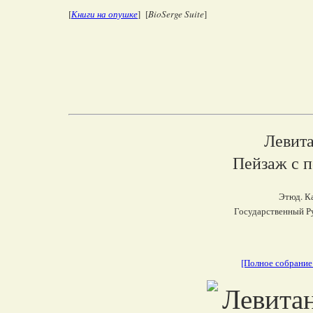
[
Книги на опушке
] [
BioSerge Suite
]
Левит
Пейзаж с п
Этюд. Ка
Государственный Ру
[Полное собрание