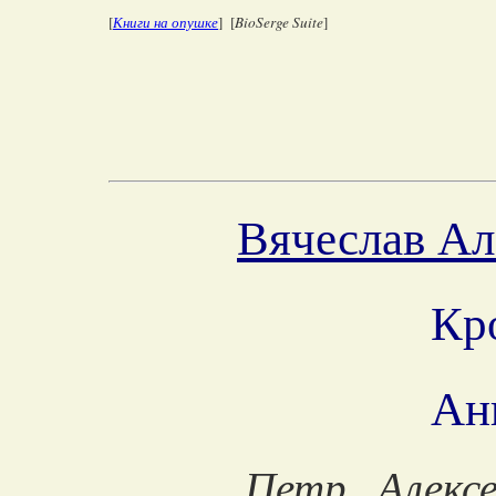
[
Книги на опушке
] [
BioSerge Suite
]
Вячеслав Ал
Кр
Ан
Петр Алекс