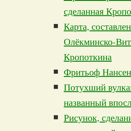
сделанная Кроп
Карта, составлен
Олёкминско-Вит
Кропоткина
Фритьоф Нансе
Потухший вулка
названный впосл
Рисунок, сделан