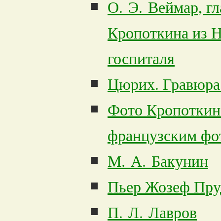
О. Э. Веймар, г
Кропоткина из Н
госпиталя
Цюрих. Гравюра
Фото Кропоткин
французским фот
М. А. Бакунин
Пьер Жозеф Пру
П. Л. Лавров