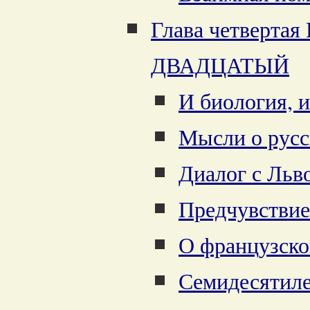
Глава четверта
ДВАДЦАТЫЙ
И биология, 
Мысли о русс
Диалог с Льв
Предчувстви
О французск
Семидесятиле