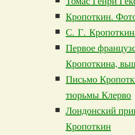
Томас Генри Гек
Кропоткин. Фото
С. Г. Кропоткин
Первое французс
Кропоткина, выш
Письмо Кропотк
тюрьмы Клерво
Лондонский приг
Кропоткин