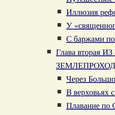
Иллюзия реф
У «священног
С баржами п
Глава вторая 
ЗЕМЛЕПРОХО
Через Больш
В верховьях 
Плавание по 