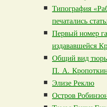
Типография «Раб
печатались стат
Первый номер г
издававшейся К
Общий вид тюрь
П. А. Кропотки
Элизе Реклю
Остров Робинзон