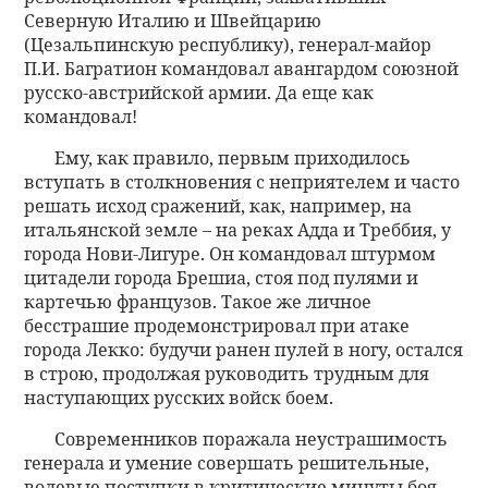
Северную Италию и Швейцарию
(Цезальпинскую республику), генерал-майор
П.И. Багратион командовал авангардом союзной
русско-австрийской армии. Да еще как
командовал!
Ему, как правило, первым приходилось
вступать в столкновения с неприятелем и часто
решать исход сражений, как, например, на
итальянской земле – на реках Адда и Треббия, у
города Нови-Лигуре. Он командовал штурмом
цитадели города Брешиа, стоя под пулями и
картечью французов. Такое же личное
бесстрашие продемонстрировал при атаке
города Лекко: будучи ранен пулей в ногу, остался
в строю, продолжая руководить трудным для
наступающих русских войск боем.
Современников поражала неустрашимость
генерала и умение совершать решительные,
волевые поступки в критические минуты боя.