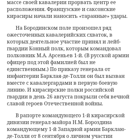
массе своей кавалерии прорвать центр ее
расположения. Французские и саксонские
кирасиры начали наносить «таранные» удары.
На Бородинском поле произошел ряд
ожесточенных кавалерийских схваток, в
которых деятельное участие принял и лейб-
гвардии Конный полк, которым командовал
полковник М.А. Арсеньев 1-й. (В русской армии
офицер под этой фамилией был не
единственным.) По приказу генерала от
инфантерии Барклая-де-Толли он был вызван
вместе с кавалергардами в первую боевую
линию. И кирасирские полки российской
гвардии в день 26 августа покрыли себя вечной
славой героев Отечественной войны.
В рапорте командующего 1-й кирасирской
дивизии генерал-майора Н.М. Бороздина
командующему 1-й Западной армии Барклаю-
де-Толли от 8 сентября о личном участии