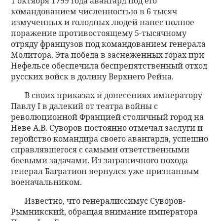
1 октября 1799 года авангард под его
командованием численностью в 6 тысяч
измученных и голодных людей нанес полное
поражение противостоящему 5-тысячному
отряду французов под командованием генерала
Молитора. Эта победа в заснеженных горах при
Нефельсе обеспечила беспрепятственный отход
русских войск в долину Верхнего Рейна.
В своих приказах и донесениях императору
Павлу I в далекий от театра войны с
революционной Францией столичный город на
Неве А.В. Суворов постоянно отмечал заслуги и
геройство командира своего авангарда, успешно
справлявшегося с самыми ответственными
боевыми задачами. Из заграничного похода
генерал Багратион вернулся уже признанным
военачальником.
Известно, что генералиссимус Суворов-
Рымникский, обращая внимание императора