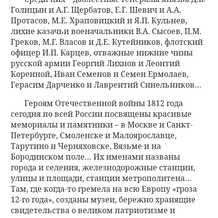
Голицын и А.Г. Щербатов, Е.Г. Шевич и А.А.
Протасов, М.Е. Храповицкий и Я.П. Кульнев,
лихие казачьи военачальники В.А. Сысоев, П.М.
Греков, М.Г. Власов и Д.Е. Кутейников, флотский
офицер И.П. Карцев, отважные нижние чины
русской армии Георгий Лихнов и Леонтий
Коренной, Иван Семенов и Семен Ермолаев,
Герасим Дарченко и Лаврентий Синельников…
Героям Отечественной войны 1812 года
сегодня по всей России посвящены красивые
мемориалы и памятники – в Москве и Санкт-
Петербурге, Смоленске и Малоярославце,
Тарутино и Черняховске, Вязьме и на
Бородинском поле… Их именами названы
города и селения, железнодорожные станции,
улицы и площади, станции метрополитена…
Там, где когда-то гремела на всю Европу «гроза
12-го года», созданы музеи, бережно хранящие
свидетельства о великом патриотизме и