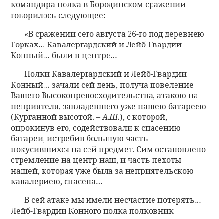
командира полка в Бородинском сражении
говорилось следующее:
«В сражении сего августа 26-го под деревнею
Горках… Кавалергардский и Лейб-Гвардии
Конный… были в центре…
Полки Кавалергардский и Лейб-Гвардии
Конный… зачали сей день, получа повеление
Вашего Высокопревосходительства, атакою на
неприятеля, завладевшего уже нашею батареею
(Курганной высотой. –
А.Ш.
), с которой,
опрокинув его, содействовали к спасению
батареи, истребив большую часть
покусившихся на сей предмет. Сим остановлено
стремление на центр наш, и часть пехоты
нашей, которая уже была за неприятельскою
кавалериею, спасена…
В сей атаке мы имели несчастие потерять…
Лейб-Гвардии Конного полка полковник