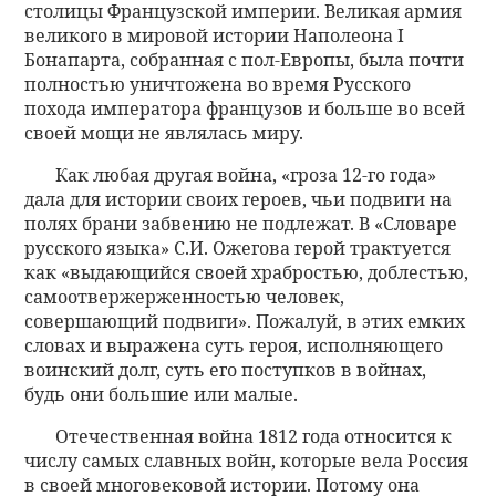
столицы Французской империи. Великая армия
великого в мировой истории Наполеона I
Бонапарта, собранная с пол-Европы, была почти
полностью уничтожена во время Русского
похода императора французов и больше во всей
своей мощи не являлась миру.
Как любая другая война, «гроза 12-го года»
дала для истории своих героев, чьи подвиги на
полях брани забвению не подлежат. В «Словаре
русского языка» С.И. Ожегова герой трактуется
как «выдающийся своей храбростью, доблестью,
самоотвержерженностью человек,
совершающий подвиги». Пожалуй, в этих емких
словах и выражена суть героя, исполняющего
воинский долг, суть его поступков в войнах,
будь они большие или малые.
Отечественная война 1812 года относится к
числу самых славных войн, которые вела Россия
в своей многовековой истории. Потому она