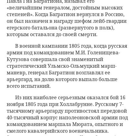
Павла I на Багратиона, называл его
«величайшим генералом, достойным высоких
степеней». Когда Багратион вернулся в Россию,
он был назначен в награду шефом лейб-гвардии
егерского батальона (развернутого в полк),
которым оставался до своей смерти.
В военной кампании 1805 года, когда русская
армия под командованием М.И. Голенищева-
Кутузова совершала свой знаменитый
стратегический Ульмско-Ольмуцкий марш-
маневр, генерал Багратион возглавлял ее
арьергард, на долю которого выпало больше
всего испытаний.
Из них наиболее серьезным оказался бой 16
ноября 1805 года при Холлабрунне. Русскому 7-
тысячному арьергарду противостоял передовой
40-тысячный корпус наполеоновской армии под
командованием маршала Мюрата, опытного и
смелого кавалерийского военачальника.