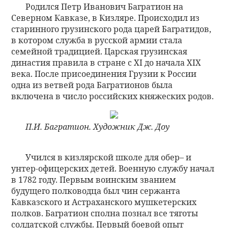
Родился Петр Иванович Багратион на
Северном Кавказе, в Кизляре. Происходил из
старинного грузинского рода царей Багратидов,
в котором служба в русской армии стала
семейной традицией. Царская грузинская
династия правила в стране с XI до начала XIX
века. После присоединения Грузии к России
одна из ветвей рода Багратионов была
включена в число российских княжеских родов.
П.И. Багратион. Художник Дж. Доу
Учился в кизлярской школе для обер– и
унтер-офицерских детей. Военную службу начал
в 1782 году. Первым воинским званием
будущего полководца был чин сержанта
Кавказского и Астраханского мушкетерских
полков. Багратион сполна познал все тяготы
солдатской службы. Первый боевой опыт