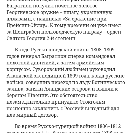
Багратион получил почетное золотое
Георгиевское оружие – шпагу, украшенную
алмазами, с надписью «За сражение при
Прейсиш-Эйлау». К тому времени он уже имел
за Шенграбен полководческую награду – орден
Святого Георгия 2-й степени.
В ходе Русско-шведской войны 1808–1809
годов генерал Багратион сперва командовал
пехотной дивизией, а затем армейским
корпусом. Суворовский любимец руководил
Аландской экспедицией 1809 года, когда русские
войска, совершив переход по льду Ботнического
залива, заняли Аландские острова и вышли к
берегам Швеции. Это обстоятельство
незамедлительно принудило Стокгольм
поспешно заключить с Россией выгодный для
нее мирный договор.
Во время Русско-турецкой войны 1806–1812
годов генерал П.И. Багратион с августа 1808 года