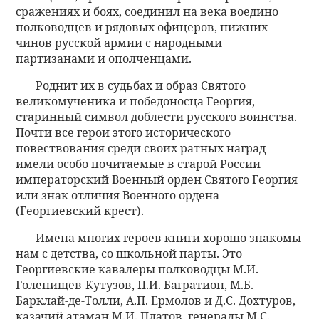
сражениях и боях, соединил на века воедино
полководцев и рядовых офицеров, нижних
чинов русской армии с народными
партизанами и ополченцами.
Роднит их в судьбах и образ Святого
великомученика и победоносца Георгия,
старинный символ доблести русского воинства.
Почти все герои этого исторического
повествования среди своих ратных наград
имели особо почитаемые в старой России
императорский Военный орден Святого Георгия
или знак отличия Военного ордена
(Георгиевский крест).
Имена многих героев книги хорошо знакомы
нам с детства, со школьной парты. Это
Георгиевские кавалеры полководцы М.И.
Голенищев-Кутузов, П.И. Багратион, М.Б.
Барклай-де-Толли, А.П. Ермолов и Д.С. Дохтуров,
казачий атаман М.И. Платов, генералы М.С.