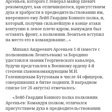
Арсеньев, которого г. генерал-майор Шевич
рекомендует, как отличившегося, присутствием
духа и храбрости в предводительствовании им,
вверенного ему Лейб-Гвардии Конного полка, и,
который, получив сильнейшую в конце атаки
контузию в левое плечо ядром, вынужден был
оставить фронт, а полковник Леонтьев вступил
на место его в командование…»
Михаил Андреевич Арсеньев 1-й (вместе с
полковником Леонтьевым) за Бородино
удостоился звания Георгиевского кавалера,
будучи представлен к Военному ордену 4-й
степени главнокомандующим М.И.
Голенищевым-Кутузовым в числе 44 офицеров,
совершивших в битве подвиги. В наградном
списке (от 26 августа) отмечалось:
«Лейб-Гвардии Конного полка полковник
Арсеньев: Командуя полком, отличался
присутствием духа в предводительствовании