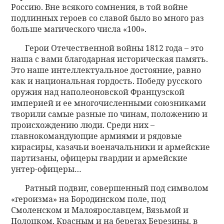
Россию. Вне всякого сомнения, в той войне
подлинных героев со славой было во много раз
больше магического числа «100».
Герои Отечественной войны 1812 года – это
наша с вами благодарная историческая память.
Это наше интеллектуальное достояние, равно
как и национальная гордость. Победу русского
оружия над наполеоновской Французской
империей и ее многочисленными союзниками
творили самые разные по чинам, положению и
происхождению люди. Среди них –
главнокомандующие армиями и рядовые
кирасиры, казачьи военачальники и армейские
партизаны, офицеры гвардии и армейские
унтер-офицеры…
Ратный подвиг, совершенный под символом
«героизма» на Бородинском поле, под
Смоленском и Малоярославцем, Вязьмой и
Полоцком, Красным и на берегах Березины, в