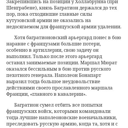
Закрепившись на позиции у Холлабрунна (при
Шенграбене), князь Багратион держался до тех
пор, пока отходившие главные силы
кутузовской армии не оказались на
недосягаемом для французской армии удалении.
Хотя багратионовский арьергард понес в бою
наравне с французами большие потери,
особенно в артиллерии, свою задачу он
выполнил. Только после этого арьергард
оставил занимаемые позиции. Маршал Мюрат
оказался бессильным в бою против русского
пехотного генерала. Наполеон Бонапарт
выразил тогда большое неудовольствие
действиями своего прославленного маршала
Франции, «главного в кавалерии».
Багратион сумел отбить все попытки
французских войск, которыми командовали
тогда лучшие наполеоновские военачальники,
преследовать русскую армию, когда та, хотя и с