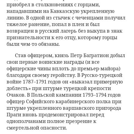
приобрел в столкновениях с горцами,
нападавшими на Кавказскую укрепленную
линию. В одной из стычек с чеченцами получил
тяжелое ранение, попал в плен и был
возвращен в русский лагерь без выкупа в знак
признательности к его отцу, которому горцы
были чем-то обязаны.
Став офицером, князь Петр Багратион добыл
свои первые воинские награды (и все
офицерские чины вплоть до премьер-майора)
благодаря своему геройству. В Русско-турецкой
войне 1787–1791 годов он «выказал примерную
доблесть» при штурме турецкой крепости
Очаков. В Польской кампании 1793–1794 годов
офицер Софийского карабинерского полка при
штурме укрепленного варшавского пригорода
Праги вновь продемонстрировал перед
однополчанами полное презрение к
смертельной опасности.