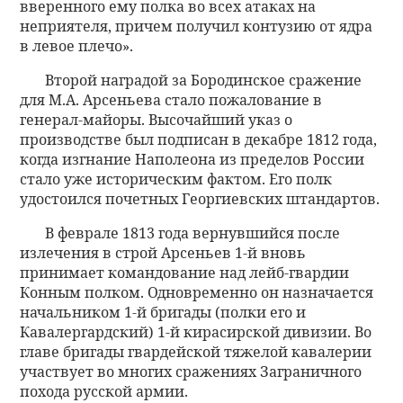
вверенного ему полка во всех атаках на
неприятеля, причем получил контузию от ядра
в левое плечо».
Второй наградой за Бородинское сражение
для М.А. Арсеньева стало пожалование в
генерал-майоры. Высочайший указ о
производстве был подписан в декабре 1812 года,
когда изгнание Наполеона из пределов России
стало уже историческим фактом. Его полк
удостоился почетных Георгиевских штандартов.
В феврале 1813 года вернувшийся после
излечения в строй Арсеньев 1-й вновь
принимает командование над лейб-гвардии
Конным полком. Одновременно он назначается
начальником 1-й бригады (полки его и
Кавалергардский) 1-й кирасирской дивизии. Во
главе бригады гвардейской тяжелой кавалерии
участвует во многих сражениях Заграничного
похода русской армии.