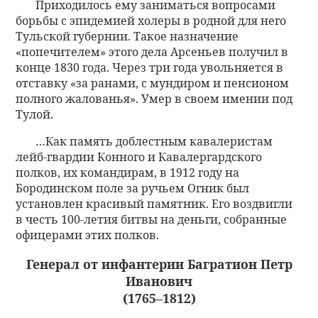
Приходилось ему заниматься вопросами
борьбы с эпидемией холеры в родной для него
Тульской губернии. Такое назначение
«попечителем» этого дела Арсеньев получил в
конце 1830 года. Через три года увольняется в
отставку «за ранами, с мундиром и пенсионом
полного жалованья». Умер в своем имении под
Тулой.
…Как память доблестным кавалеристам
лейб-гвардии Конного и Кавалергардского
полков, их командирам, в 1912 году на
Бородинском поле за ручьем Огник был
установлен красивый памятник. Его воздвигли
в честь 100-летия битвы на деньги, собранные
офицерами этих полков.
Генерал от инфантерии Багратион Петр
Иванович
(1765–1812)