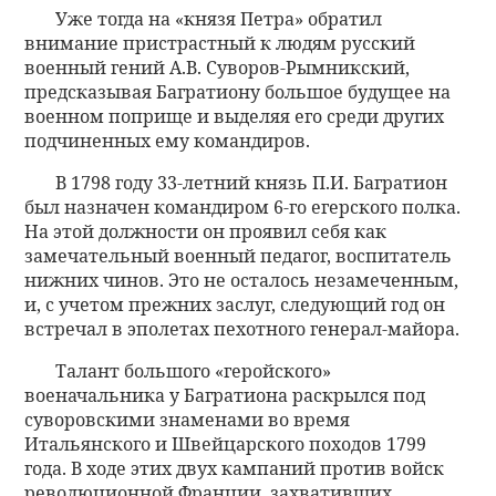
Уже тогда на «князя Петра» обратил
внимание пристрастный к людям русский
военный гений А.В. Суворов-Рымникский,
предсказывая Багратиону большое будущее на
военном поприще и выделяя его среди других
подчиненных ему командиров.
В 1798 году 33-летний князь П.И. Багратион
был назначен командиром 6-го егерского полка.
На этой должности он проявил себя как
замечательный военный педагог, воспитатель
нижних чинов. Это не осталось незамеченным,
и, с учетом прежних заслуг, следующий год он
встречал в эполетах пехотного генерал-майора.
Талант большого «геройского»
военачальника у Багратиона раскрылся под
суворовскими знаменами во время
Итальянского и Швейцарского походов 1799
года. В ходе этих двух кампаний против войск
революционной Франции, захвативших