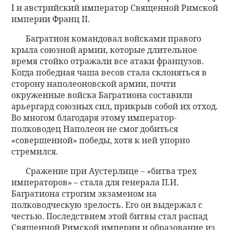
I и австрийский император Священной Римской
империи Франц II.
Багратион командовал войсками правого
крыла союзной армии, которые длительное
время стойко отражали все атаки французов.
Когда победная чаша весов стала склоняться в
сторону наполеоновской армии, почти
окруженные войска Багратиона составили
арьергард союзных сил, прикрыв собой их отход.
Во многом благодаря этому император-
полководец Наполеон не смог добиться
«совершенной» победы, хотя к ней упорно
стремился.
Сражение при Аустерлице – «битва трех
императоров» – стала для генерала П.И.
Багратиона строгим экзаменом на
полководческую зрелость. Его он выдержал с
честью. Последствием этой битвы стал распад
Священной Римской империи и образование из