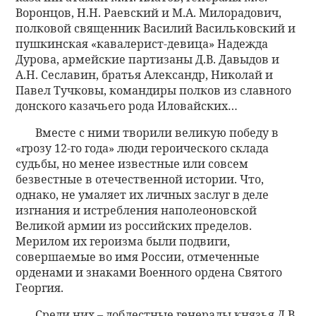
Воронцов, Н.Н. Раевский и М.А. Милорадович,
полковой священник Василий Васильковский и
пушкинская «кавалерист-девица» Надежда
Дурова, армейские партизаны Д.В. Давыдов и
А.Н. Сеславин, братья Александр, Николай и
Павел Тучковы, командиры полков из славного
донского казачьего рода Иловайских…
Вместе с ними творили великую победу в
«грозу 12-го года» люди героического склада
судьбы, но менее известные или совсем
безвестные в отечественной истории. Что,
однако, не умаляет их личных заслуг в деле
изгнания и истребления наполеоновской
Великой армии из российских пределов.
Мерилом их героизма были подвиги,
совершаемые во имя России, отмеченные
орденами и знаками Военного ордена Святого
Георгия.
Среди них – доблестные генералы князья Д.В.