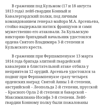
В сражении под Кульмом (17 и 18 августа
1813 года) лейб-гвардии Конный и
Кавалергардский полки, под личным
командованием генерал-майора М.А. Арсеньева,
стойко выдержали натиск французов и сами
мужественно его атаковали. За Кульмскую
викторию бригадный начальник удостоился
ордена Святого Владимира 3-й степени и
Кульмского креста.
В сражении при Фершампенуазе 13 марта
1814 года бригада элитной гвардейской
кавалерии в блистательной атаке отбила у
неприятеля 12 орудий. Арсеньев удостоился за
подвиг при Фершампенуазе сразу четырех
орденских наград: Святой Анны 1-й степени,
австрийской – Леопольда 2-й степени, прусской
– Красного Орла 2-й степени и баварской –
Максимилиана-Иосифа 3-й степени. Лейб-
гвардии Конному полку были пожалованы