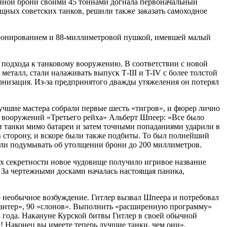
нной брони своими 45 тоннами догнала первоначальный
ных советских танков, решили также заказать самоходное
 бронированием и 88-миллиметровой пушкой, имевшей малый
 подхода к танковому вооружению. В соответствии с новой
еталл, стали налаживать выпуск Т-III и T-IV с более толстой
дернизация. Из-за предпринятого дважды утяжеления он потерял
учшие мастера собрали первые шесть «тигров», и фюрер лично
р вооружений «Третьего рейха» Альберт Шпеер: «Все было
и танки мимо батареи и затем точными попаданиями ударили в
в сторону, и вскоре были также подбиты. То был полнейший
ли подумывать об утолщении брони до 200 миллиметров.
ях секретности новое чудовище получило игривое название
За чертежными досками началась настоящая паника,
ло необычное возбуждение. Гитлер вызвал Шпеера и потребовал
 «пантер», 90 «слонов». Выполнить «расширенную программу»
3 года. Накануне Курской битвы Гитлер в своей обычной
! Наконец вы имеете теперь лучшие танки, чем они».