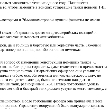
нельзя закончить в течение одного года. Начавшееся
то, чтобы заменить в войсках устаревшие танки новыми Т-III
ль-моторами и 76-миллиметровой пушкой фашисты не имели
-й пехотной дивизии, достигли артиллерийских позиций и
ачалась так называемая «танкобоязнь».
тров, да и то лишь в бортовую или кормовую часть. Тяжелый
 артиллерию и авиацию, ибо основная немецкая
ил вопрос об изменении конструкции немецких танков. С
о планы блицкрига сорвались, факт технического превосходства
группа специалистов. От армейских офицеров они услышали
азался глубоко оскорбительным для «крупповского духа», но
ости его дизель-мотора, было невозможно наладить в
енный танк, равноценный Т-34, Гитлер потребовал сделать
лее легкий и быстрый танк должен уступить место тяжелому, с
спешностью. После требований фюрера она прибавила в весе,
оличествах. Управление вооружений было вынуждено заказать