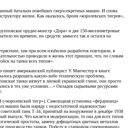
ованный батальон новейших сверхсекретных машин. И снова
структору жизни. Как оказалось, броня «королевских тигров»,
крупповское орудие-монстр «Дора» и две 150-миллиметровые
атило ни времени, ни средств: замысел так и остался на
трясение, там при всем изобилии разработок повторяли, в
ательностью проводили в жизнь этот принцип, что, по словам
ойск на танки всех типов».
о пишет американский публицист У. Манчестер в книге
авалось разрешить какую-либо техническую проблему,
повские танки вязнут в липкой украинской глине, они просто
гались в тех уже условиях…» Овладев сырьевыми ресурсами
е.
IB («королевский тигр»). Самоходная установка «фердинанд»
тих машин были наряду с недостаточной надежностью
 советский танк Т-34, принятый на вооружение в декабре 1938
й выпуск. Что касается модернизации, то она для всех типов
логической простоты, замену дефицитных цветных металлов
ое производство танков. Победу в «танковом соревновании»