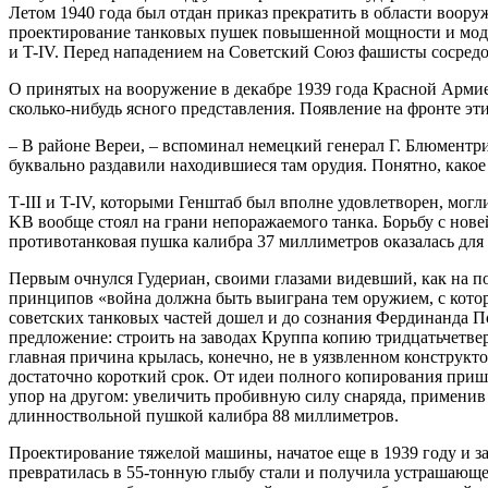
Летом 1940 года был отдан приказ прекратить в области вооруж
проектирование танковых пушек повышенной мощности и модел
и T-IV. Перед нападением на Советский Союз фашисты сосред
О принятых на вооружение в декабре 1939 года Красной Арми
сколько-нибудь ясного представления. Появление на фронте э
– В районе Вереи, – вспоминал немецкий генерал Г. Блюментри
буквально раздавили находившиеся там орудия. Понятно, какое 
Т-III и T-IV, которыми Генштаб был вполне удовлетворен, могл
KB вообще стоял на грани непоражаемого танка. Борьбу с но
противотанковая пушка калибра 37 миллиметров оказалась для
Первым очнулся Гудериан, своими глазами видевший, как на п
принципов «война должна быть выиграна тем оружием, с которы
советских танковых частей дошел и до сознания Фердинанда П
предложение: строить на заводах Круппа копию тридцатьчетвер
главная причина крылась, конечно, не в уязвленном конструкт
достаточно короткий срок. От идеи полного копирования пришл
упор на другом: увеличить пробивную силу снаряда, применив
длинноствольной пушкой калибра 88 миллиметров.
Проектирование тяжелой машины, начатое еще в 1939 году и з
превратилась в 55-тонную глыбу стали и получила устрашающе