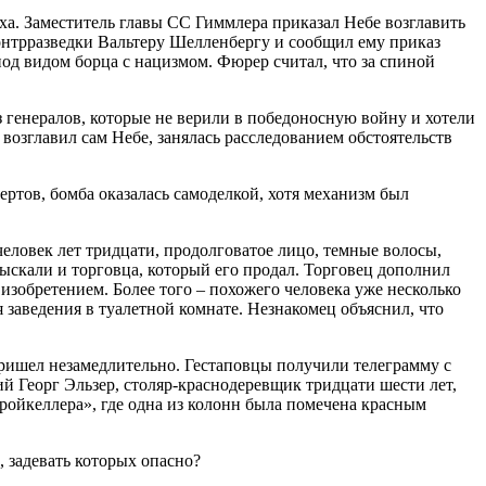
а. Заместитель главы СС Гиммлера приказал Небе возглавить
нтрразведки Вальтеру Шелленбергу и сообщил ему приказ
под видом борца с нацизмом. Фюрер считал, что за спиной
 генералов, которые не верили в победоносную войну и хотели
 возглавил сам Небе, занялась расследованием обстоятельств
ртов, бомба оказалась самоделкой, хотя механизм был
еловек лет тридцати, продолговатое лицо, темные волосы,
ыскали и торговца, который его продал. Торговец дополнил
изобретением. Более того – похожего человека уже несколько
 заведения в туалетной комнате. Незнакомец объяснил, что
ишел незамедлительно. Гестаповцы получили телеграмму с
 Георг Эльзер, столяр-краснодеревщик тридцати шести лет,
ройкеллера», где одна из колонн была помечена красным
 задевать которых опасно?