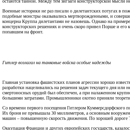
остаются тайной. Между тем зигзаги конструкторской мысли 
Военные историки не раз писали о дилетантских потугах в по
подобные монстры оказывались мертворожденными, и соверше
концерна Круппа дилетантами не назовешь. Однако на примере
конструкторских решениях и очень скоро привел Порше и его к
попавшим на фронт.
Гитлер возлагал на танковые войска особые надежды
Главная установка фашистских планов агрессии хорошо известн
разработки нацеливались на решения задач текущего дня или 
смертоносных орудий был обеспечен, а при налаженном крупн
большими затратами. Промышленники охотно приняли теоретич
Со времени первого посещения Гитлером Куммерсдорфского пол
Их броня не превышала 30 миллиметров, а основным вооружен
машин – повышенную скорость движения. По хорошей дороге Т-
Оккупация Франции и других европейских государств, казалос