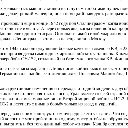
тих мешковатых машин с хищно вытянутыми хоботами пушек пово
же делает резкий маневр и, пока немецкий наводчик разворачива
 произошли еще в конце 1942 года под Сталинградом, когда во
» танки не имели… А через полмесяца, когда наши войска прор
ашню еще одного «тигра». Осколки с такой силой ударили во вт
овал в Ленинград, а затем его переправили в Москву.
 летом 1942 года они улучшили боевые качества тяжелого KB, a 
ого производства самоходных артиллерийских установок. К нач
веробой» СУ-152, созданный на базе тяжелого танка КВ. Финал
 богатые запасы марганца. Лишь после войны выяснилось, что 
 Германию для наиболее отличившихся. По словам Манштейна, Ги
нструктивные изменения и переходы от одной модели к другой, 
ках каких-то невероятных шансов, Урал вместе со всей страно
етверки и самые мощные танки Второй мировой войны – ИС-2. 
С-2 и вступать с ними в борьбу только из засад и укрытий.
 передавал своим конструкторам очередные его указания. Что е
 колосс не мог пройти ни по одному мосту, чтобы не обрушить 
и вытянуть и без того длинный хобот «тигра». Калибр остался т