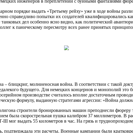
немецких инженеров в переплетении с буйными фантазиями фюре
жарном порядке выдать «Третьему рейху» уже в ходе войны раз
нно справедливо попытки их создателей квалифицировались как
 танковых дел особенно ясно видно, как политический авантюри
оллег к паническому пересмотру всех ранее принятых принципов
а – блицкриг, молниеносная война. В соответствии с такой док
недалекого будущего. Для немецких концернов и монополий это 
осерийном производстве считалось вполне достаточным проводи
ескую формулу, выданную стратегами агрессии: «Война должна 
игона строители бронированных машин преподнесли фюреру три 
ием была скорострельная пушка калибром 37 миллиметров. В ра
III мог выдать 55 километров в час. На грязь и труднопроходи
ь, подтверждала эти расчеты. Военные кампании были кратковре