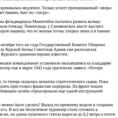
рачивалась медленно. Только успеет бронированный «зверь»
ет башню, бьет по «тигру».
йска фельдмаршала Манштейна пытались разжать кольцо
вали блокаду Ленинграда, у Синявинских высот выстрел
орую машину, что ее экипаж тотчас открыл люки и в панике
23 октября того же года Государственный Комитет Обороны
алу Курской битвы Советская Армия уже располагала
 Курского сражения хорошо известен.
немецкое командование установило окопавшимся на плацдарме
тлер еще в марте 1943 года трагически заявил: «Потеря
то теперь сказалась нехватка стратегического сырья. Пока
й опять приготовил фашистам сюрпризы. На фронт пошли
Немецкие штабы отреагировали еще одной инструкцией:
ще можно было сделать? Выход по-прежнему видели в создании
его. И все же бесполезное чудовище стали готовить к
ем же, но длина пушечного ствола выросла до 6,2 метра и почти