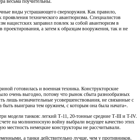
ра весьма поучительны.
личные виды устрашающего сверхоружия. Как правило,
 проявления технического авантюризма. Специалистов
зм нацистских заправил повлек за собой авантюризм в
 проектирования, а затем к образцам вооружения, так и не
триной готовилась и военная техника. Конструкторские
было очень выгодно, потому что рынок сбыта разнообразных
ть лишь незначительные усовершенствования, не связанные с
быть выиграна тем оружием, с которым она была начата».
модели танков: легкий Т-11, 20-тонные средние Т-III и T-IV.
счете на молниеносную войну выбрали ведущее качество этих
мую местность немецкие конструкторы не рассчитывали.
менными, а танки действительно лучше, чем у противников.