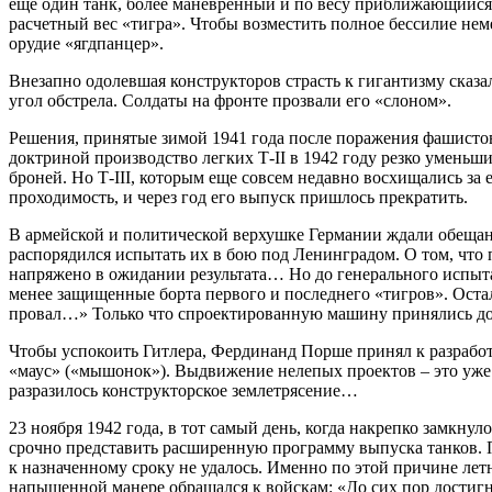
еще один танк, более маневренный и по весу приближающийся
расчетный вес «тигра». Чтобы возместить полное бессилие не
орудие «ягдпанцер».
Внезапно одолевшая конструкторов страсть к гигантизму ска
угол обстрела. Солдаты на фронте прозвали его «слоном».
Решения, принятые зимой 1941 года после поражения фашисто
доктриной производство легких Т-II в 1942 году резко уменьши
броней. Но Т-III, которым еще совсем недавно восхищались за 
проходимость, и через год его выпуск пришлось прекратить.
В армейской и политической верхушке Германии ждали обещанн
распорядился испытать их в бою под Ленинградом. О том, что
напряжено в ожидании результата… Но до генерального испыт
менее защищенные борта первого и последнего «тигров». Остал
провал…» Только что спроектированную машину принялись дов
Чтобы успокоить Гитлера, Фердинанд Порше принял к разработ
«маус» («мышонок»). Выдвижение нелепых проектов – это уже
разразилось конструкторское землетрясение…
23 ноября 1942 года, в тот самый день, когда накрепко замкн
срочно представить расширенную программу выпуска танков. Пе
к назначенному сроку не удалось. Именно по этой причине ле
напыщенной манере обращался к войскам: «До сих пор достигн