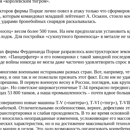
ся «королевским тигром».
рукторов фирмы Порше лично повел в атаку только что сформир
4, которым командовал младший лейтенант А. Оськин, стоило кон
д ударами бронебойных снарядов раскалывалась.
носец» весом более 500 тонн. На нем предполагали установить 
лодок. Для постройки «сухопутного броненосца» в металле не хв
тах фирмы Фердинанда Порше разразилось конструкторское земле
лее. «Панцерфатер» и его помощники с такой завидной последов
е войны никогда не могла даже частично удовлетворить спрос в
многими военными историками разных стран. Вот, например, чт
у, и они так и не пожелали признать этот факт. Если им не уд
зрешима. В первую военную весну в России, поглядев, как круп
иода». Но советские широкогусеничные Т-34 прекрасно передви
дах 53 800 танков, а наша промышленность – почти вдвое больш
 совершенно новые машины T-V («пантера»), Т-VI («тигр»), T-V
работкой. Отличительными особенностями, вернее, дефектами э
ранспортировки и слабая проходимость. В то же время основной
е вносились неоправданные изменения, усложняющие его массовы
ических характеристик, но и на достижение максимальной техно
и машин в целом. Это дало возможность организовать конвейерн