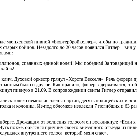
зале мюнхенской пивной «Бюргербройкеллер», чтобы по традиции
х старых бойцов. Незадолго до 20 часов появился Гитлер – вид 
овами:
миллионов, спаянных единой волей! Мы победим! За товарищей 
 хайль!
клич. Духовой оркестр грянул «Хорста Весселя». Речь фюрера пр
Странным было и другое. Как правило, фюрер задерживался, чт
окинул пивную в 21.09. В сопровождении свиты Гитлер отправилс
тались только немногие члены партии, десять полицейских и эс
лка и колонны. Из-под обломков извлекли 7 погибших и 63 ранен
рнберге. Дрожащим от волнения голосом он воскликнул: «Если 
уть позже, объясняя причину своего внезапного отъезда из пив
ослушался внутреннего голоса, который меня спас».