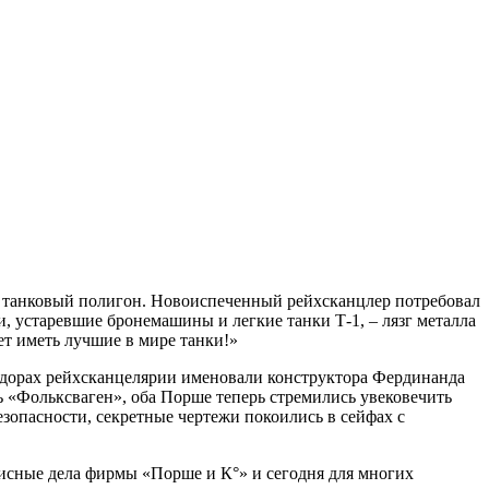
ся танковый полигон. Новоиспеченный рейхсканцлер потребовал
, устаревшие бронемашины и легкие танки Т-1, – лязг металла
ет иметь лучшие в мире танки!»
ридорах рейхсканцелярии именовали конструктора Фердинанда
 «Фольксваген», оба Порше теперь стремились увековечить
зопасности, секретные чертежи покоились в сейфах с
исные дела фирмы «Порше и К°» и сегодня для многих