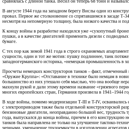
сравнялась с длиной танка. Весил он теперь 68 тонн и называл
В августе 1944 года на западном берегу Вислы один из конст
провал. Первое же столкновение со спрятавшимся в засаде Т-3
несмотря на непомерную толщину, была низкого качества и по
К концу войны в разработке находился уже «сухопутный броне
пушки, а в качестве двигателей применить дизели с подводных 
бумаге.
С тех пор как зимой 1941 года в строго охраняемых апартамен
сущности, один и тот же мотив: пушку подлиннее, танк потяже
западногерманского историка, «немецкая промышленность в ход
Просчеты немецких конструкторов танков – факт, отмеченный 
«Оружие Круппа»: «Отставание в технике было немцам в новинк
большинство из них утешало себя мыслью, что она вообще нера
махнули рукой и дали этому времени название «грязевого пер
многих европейских стран, Германия произвела в 1941–1944 го
В ходе войны, помимо модернизации Т-III и T-IV, осваивались
с электроприводом также была отдельной конструкторской раз
бензиновые двигатели, неоправданно большой вес, трудность т
года, выпускался до конца войны, причем в его конструкцию н
танков была направлена не только на улучшение тактико-техн
черными, уменьшение трудоемкости в изготовлении агрегатов 