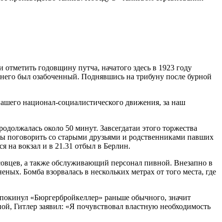
 отметить годовщину путча, начатого здесь в 1923 году
у него был озабоченный. Поднявшись на трибуну после бурной
нашего национал-социалистического движения, за наш
одолжалась около 50 минут. Завсегдатаи этого торжества
обы поговорить со старыми друзьями и родственниками павших
я на вокзал и в 21.31 отбыл в Берлин.
эсовцев, а также обслуживающий персонал пивной. Внезапно в
ых. Бомба взорвалась в нескольких метрах от того места, где
я покинул «Бюргербройкеллер» раньше обычного, значит
ной, Гитлер заявил: «Я почувствовал властную необходимость