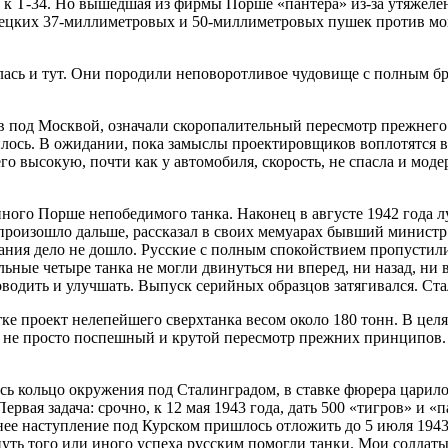
 к Т-34. Но вышедшая из фирмы Порше «пантера» из-за утяжеле
мецких 37-миллиметровых и 50-миллиметровых пушек против мощ
залась и тут. Они породили неповоротливое чудовище с полным
в под Москвой, означали скоропалительный пересмотр прежнего
лось. В ожидании, пока замыслы проектировщиков воплотятся в м
его высокую, почти как у автомобиля, скорость, не спасла и мо
ого Порше непобедимого танка. Наконец в августе 1942 года л
 произошло дальше, рассказал в своих мемуарах бывший минист
ания дело не дошло. Русские с полным спокойствием пропустил
ьные четыре танка не могли двинуться ни вперед, ни назад, ни 
одить и улучшать. Выпуск серийных образцов затягивался. Ста
ке проект нелепейшего сверхтанка весом около 180 тонн. В цел
 не просто поспешный и крутой пересмотр прежних принципов. 
улось кольцо окружения под Сталинградом, в ставке фюрера цари
рвая задача: срочно, к 12 мая 1943 года, дать 500 «тигров» и
тнее наступление под Курском пришлось отложить до 5 июля 194
уть того или иного успеха русским помогли танки. Мои солдаты