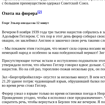
с большим преимуществом одержал Советский Союз.
[2]
Охота на фюрера
Георг Эльзер опоздал на 12 минут
Вечером 8 ноября 1939 года три тысячи нацистов собрались в 
Адольфом Гитлером. С тех пор в этот день фюрер собирал свои
овации, он заклеймил Англию и закончил свою речь такими сл
– Мы покажем этим господам, что может сила сорока восьми 
немецкий народ и особенно за наш победоносный вермахт! Зиг
Присутствующие тотчас встали и исступленно подхватили этот 
утверждали потом, что обычно Гитлер говорил вдвое дольше. 
нацистов. Но на сей раз, торопливо пожав несколько рук, он п
Зал «Бюргербройкеллер» опустел за несколько минут. В нем ос
21.20 здание потряс чудовищный взрыв, обрушивший балки пото
во время речи стоял Гитлер.
Фюрер узнал о взрыве только во время остановки поезда в Ню
Провидению угодно, чтобы я исполнил свое предназначение». Ч
сократить речь, чтобы вернуться в Берлин тем же вечером. Я п