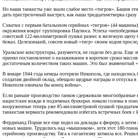
Но наши танкисты уже знали слабое место «тигров». Башня э
дать пристрелочный выстрел, как наша тридцатьчетверка сразу 
Схватки с первым батальоном серийных «тигров» (44 машины)
окружения вокруг группировки Паулюса. Успеха «непобедимые
советской 122-миллиметровой пушки разнес в железную щепу б
бежал. Целехонький, совсем новый «тигр» своим ходом прослед
Уральские конструкторы, разумеется, не сидели без дела. Еще
принял постановление о налаживании в короткие сроки массов
достаточным количеством таких машин. Это был знаменитый «з
В январе 1944 года немцы потеряли Никополь, где находились
солдатам двойной оклад, обещало щедрые награды и отпуска в
Никополя означала бы конец войны».
Если раньше производство танков сдерживали многообразные ко
нацистские вожди в подземных бункерах ломали головы в поис
вооруженные теперь уже 85-миллиметровой пушкой тридцатьч
танкистам вермахта рекомендовали избегать встречных боев с И
Фердинанд Порше все еще ходил на доклады к фюреру, а затем
новых машин. Трудились над «мышонком», хотя этот 180-тонный
серийному производству. Тяга к гигантизму затмила все. Решил