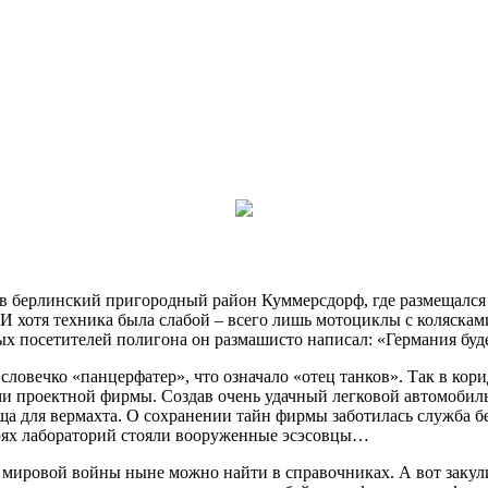
лся в берлинский пригородный район Куммерсдорф, где размещал
 хотя техника была слабой – всего лишь мотоциклы с колясками
ных посетителей полигона он размашисто написал: «Германия буд
ловечко «панцерфатер», что означало «отец танков». Так в ко
и проектной фирмы. Создав очень удачный легковой автомобиль
а для вермахта. О сохранении тайн фирмы заботилась служба бе
рях лабораторий стояли вооруженные эсэсовцы…
 мировой войны ныне можно найти в справочниках. А вот закул