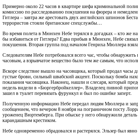
Примерно около 22 часов в квартире шефа криминальной полиц
комиссию по расследованию покушения на фюрера и немедленн
Гитлера – завтра же арестовать двух английских шпионов Бест
террористов стояли британские спецслужбы…
Во время полета в Мюнхен Небе терялся в догадках – кто же н
бы избавиться от Гитлера? Едва прибыв в Мюнхен, Небе связалс
покушения. Вторая группа под началом Генриха Мюллера взялас
Следователям Небе потребовался всего час, чтобы обнаружить 
часовым, а взрывчатое вещество было тем же самым, что испол
Вскоре следствие вышло на часовщика, который продал часы дл
густые брови, сильный швабский акцент. Поскольку бомба нахо
показания часовщика. Наконец, нашли и слесаря, который пред
недель видели в «Бюргербройкеллер». Владелец пивной припомн
зашел в туалет перевязать фурункул и был по ошибке заперт.
Полученную информацию Небе передал людям Мюллера и запрос
сообщением, что вечером 8 ноября на пограничном посту Лорр
уроженец Вюртемберга. При обыске у него обнаружили деталь 
карандашным крестиком.
Небе одновременно обрадовался и растерялся. Эльзер был явно