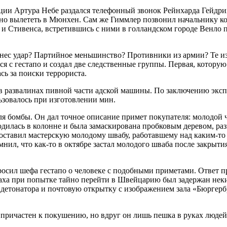
ии Артура Небе раздался телефонный звонок Рейнхарда Гейдрих
о вылететь в Мюнхен. Сам же Гиммлер позвонил начальнику ко
а и Стивенса, встретившись с ними в голландском городе Венло 
анес удар? Партийное меньшинство? Противники из армии? Те из
я с гестапо и создал две следственные группы. Первая, которую
ь за поиски террориста.
в развалинах пивной части адской машины. По заключению экспе
ьзовалось при изготовлении мин.
я бомбы. Он дал точное описание примет покупателя: молодой ч
дилась в колонне и была замаскирована пробковым деревом, раз
оставил мастерскую молодому швабу, работавшему над каким-то 
ил, что как-то в октябре застал молодого шваба после закрытия
ил шефа гестапо о человеке с подобными приметами. Ответ пр
аха при попытке тайно перейти в Швейцарию был задержан некий
детонатора и почтовую открытку с изображением зала «Бюргерб
 причастен к покушению, но вдруг он лишь пешка в руках людей,