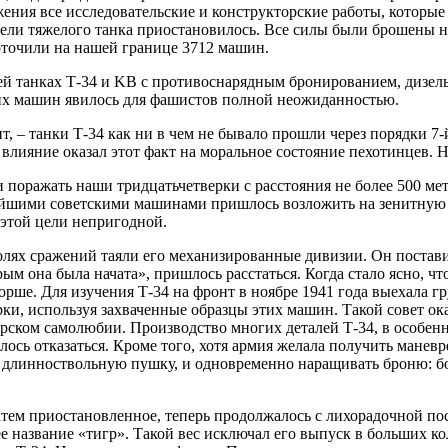
ения все исследовательские и конструкторские работы, которые 
и тяжелого танка приостановилось. Все силы были брошены на 
оточили на нашей границе 3712 машин.
ей танках Т-34 и KB с противоснарядным бронированием, дизе
тих машин явилось для фашистов полной неожиданностью.
т, – танки Т-34 как ни в чем не бывало прошли через порядки 7
влияние оказал этот факт на моральное состояние пехотинцев. Н
и поражать наши тридцатьчетверки с расстояния не более 500 ме
вейшими советскими машинами пришлось возложить на зенитную
 этой цели непригодной.
олях сражений таяли его механизированные дивизии. Он постав
м она была начата», пришлось расстаться. Когда стало ясно, чт
орше. Для изучения Т-34 на фронт в ноябре 1941 года выехала 
ки, используя захваченные образцы этих машин. Такой совет ок
орском самолюбии. Производство многих деталей Т-34, в особенн
ось отказаться. Кроме того, хотя армия желала получить маневр
 длинноствольную пушку, и одновременно наращивать броню: бо
атем приостановленное, теперь продолжалось с лихорадочной по
е название «тигр». Такой вес исключал его выпуск в больших к