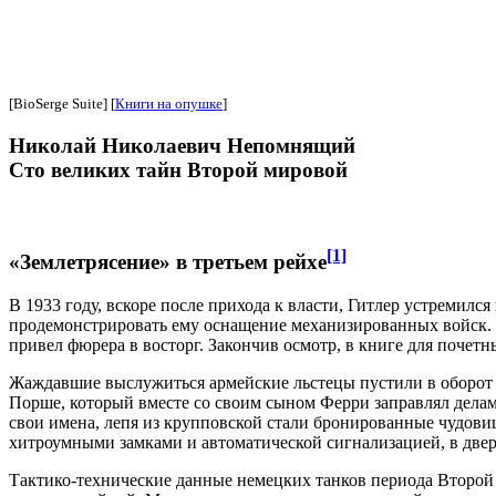
[BioSerge Suite] [
Книги на опушке
]
Николай Николаевич Непомнящий
Сто великих тайн Второй мировой
[1]
«Землетрясение» в третьем рейхе
В 1933 году, вскоре после прихода к власти, Гитлер устреми
продемонстрировать ему оснащение механизированных войск. И
привел фюрера в восторг. Закончив осмотр, в книге для почет
Жаждавшие выслужиться армейские льстецы пустили в оборот с
Порше, который вместе со своим сыном Ферри заправлял делам
свои имена, лепя из крупповской стали бронированные чудовищ
хитроумными замками и автоматической сигнализацией, в две
Тактико-технические данные немецких танков периода Второй