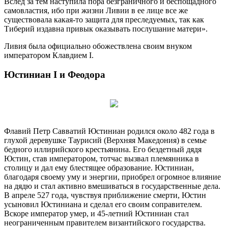
Вслед за тем наступила пора безграничного и беспощадного
самовластия, ибо при жизни Ливии в ее лице все же
существовала какая-то защита для преследуемых, так как
Тиберий издавна привык оказывать послушание матери».
Ливия была официально обожествлена своим внуком
императором Клавдием I.
Юстиниан I и Феодора
Флавий Петр Савватий Юстиниан родился около 482 года в
глухой деревушке Таурисий (Верхняя Македония) в семье
бедного иллирийского крестьянина. Его бездетный дядя
Юстин, став императором, тотчас вызвал племянника в
столицу и дал ему блестящее образование. Юстиниан,
благодаря своему уму и энергии, приобрел огромное влияние
на дядю и стал активно вмешиваться в государственные дела.
В апреле 527 года, чувствуя приближение смерти, Юстин
усыновил Юстиниана и сделал его своим соправителем.
Вскоре император умер, и 45-летний Юстиниан стал
неограниченным правителем византийского государства.