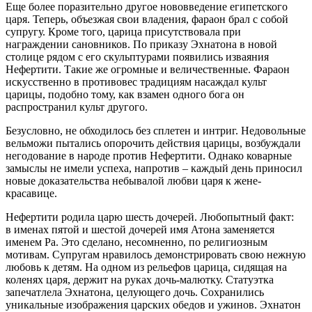
Еще более поразительно другое нововведение египетского
царя. Теперь, объезжая свои владения, фараон брал с собой
супругу. Кроме того, царица присутствовала при
награждении сановников. По приказу Эхнатона в новой
столице рядом с его скульптурами появились изваяния
Нефертити. Такие же огромные и величественные. Фараон
искусственно в противовес традициям насаждал культ
царицы, подобно тому, как взамен одного бога он
распространил культ другого.
Безусловно, не обходилось без сплетен и интриг. Недовольные
вельможи пытались опорочить действия царицы, возбуждали
негодование в народе против Нефертити. Однако коварные
замыслы не имели успеха, напротив – каждый день приносил
новые доказательства небывалой любви царя к жене-
красавице.
Нефертити родила царю шесть дочерей. Любопытный факт:
в именах пятой и шестой дочерей имя Атона заменяется
именем Ра. Это сделано, несомненно, по религиозным
мотивам. Супругам нравилось демонстрировать свою нежную
любовь к детям. На одном из рельефов царица, сидящая на
коленях царя, держит на руках дочь-малютку. Статуэтка
запечатлела Эхнатона, целующего дочь. Сохранились
уникальные изображения царских обедов и ужинов. Эхнатон