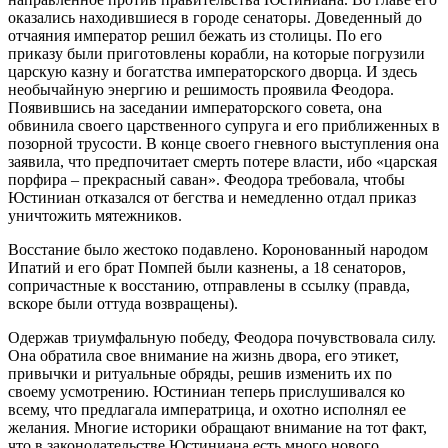
оказались находившиеся в городе сенаторы. Доведенный до
отчаяния император решил бежать из столицы. По его
приказу были приготовлены корабли, на которые погрузили
царскую казну и богатства императорского дворца. И здесь
необычайную энергию и решимость проявила Феодора.
Появившись на заседании императорского совета, она
обвинила своего царственного супруга и его приближенных в
позорной трусости. В конце своего гневного выступления она
заявила, что предпочитает смерть потере власти, ибо «царская
порфира – прекрасный саван». Феодора требовала, чтобы
Юстиниан отказался от бегства и немедленно отдал приказ
уничтожить мятежников.
Восстание было жестоко подавлено. Коронованный народом
Ипатий и его брат Помпей были казнены, а 18 сенаторов,
сопричастные к восстанию, отправлены в ссылку (правда,
вскоре были оттуда возвращены).
Одержав триумфальную победу, Феодора почувствовала силу.
Она обратила свое внимание на жизнь двора, его этикет,
привычки и ритуальные обряды, решив изменить их по
своему усмотрению. Юстиниан теперь прислушивался ко
всему, что предлагала императрица, и охотно исполнял ее
желания. Многие историки обращают внимание на тот факт,
что в законодательстве Юстиниана есть много нового,