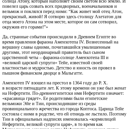
солнца Атону, который наполняет своим светом всю землю. И
повелел царь созвать всех придворных, военачальников и
вельмож и поклялся перед ними: “Как живет мой отец Атон,
прекрасный, живой! Я сотворю здесь столицу Ахетатон для
отца моего Атона на этом месте, которое он сам сотворил,
окружив его горами!”»
Да, странные события происходили в Древнем Египте во
время правления фараона Аменхотепа IV. Вознесенный на
вершину славы одними, почитавшийся умалишенным
другими, этот неординарный правитель был сыном
царственной четы – фараона-солнце Аменхотепа III и
«великой царской супруги» Тейе, известной своей
властностью и мудростью. Детство и юность он провел в
пышном фиванском дворце в Мальгатте.
Аменхотеп IV взошел на престол в 1364 году до Р. Х.
в возрасте пятнадцати лет. К этому времени он уже был женат
на Нефертити. По-древнеегипетски имя Нефертити означает:
«красавица грядет». Ее родителями были египетские
вельможи Эйе и Тии, происходившие из среды
провинциального жречества из города Коптоса. Царица Тейе
состояла с ними в родстве, что ей отнюдь не льстило. Поэтому
Тии в официальных надписях именовалась «кормилицей
Нефертити, великой супруги царя», в то время как