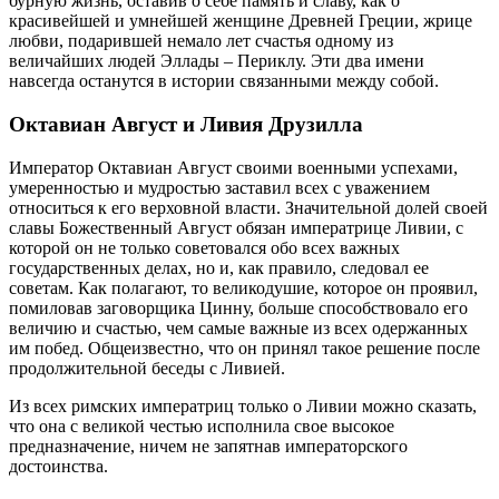
бурную жизнь, оставив о себе память и славу, как о
красивейшей и умнейшей женщине Древней Греции, жрице
любви, подарившей немало лет счастья одному из
величайших людей Эллады – Периклу. Эти два имени
навсегда останутся в истории связанными между собой.
Октавиан Август и Ливия Друзилла
Император Октавиан Август своими военными успехами,
умеренностью и мудростью заставил всех с уважением
относиться к его верховной власти. Значительной долей своей
славы Божественный Август обязан императрице Ливии, с
которой он не только советовался обо всех важных
государственных делах, но и, как правило, следовал ее
советам. Как полагают, то великодушие, которое он проявил,
помиловав заговорщика Цинну, больше способствовало его
величию и счастью, чем самые важные из всех одержанных
им побед. Общеизвестно, что он принял такое решение после
продолжительной беседы с Ливией.
Из всех римских императриц только о Ливии можно сказать,
что она с великой честью исполнила свое высокое
предназначение, ничем не запятнав императорского
достоинства.