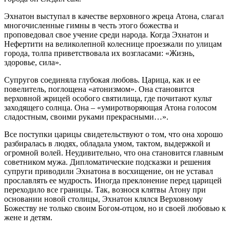
Эхнатон выступал в качестве верховного жреца Атона, слагал
многочисленные гимны в честь этого божества и
проповедовал свое учение среди народа. Когда Эхнатон и
Нефертити на великолепной колеснице проезжали по улицам
города, толпа приветствовала их возгласами: «Жизнь,
здоровье, сила».
Супругов соединяла глубокая любовь. Царица, как и ее
повелитель, поглощена «атонизмом». Она становится
верховной жрицей особого святилища, где почитают культ
заходящего солнца. Она – «умиротворяющая Атона голосом
сладостным, своими руками прекрасными…».
Все поступки царицы свидетельствуют о том, что она хорошо
разбиралась в людях, обладала умом, тактом, выдержкой и
огромной волей. Неудивительно, что она становится главным
советником мужа. Дипломатические подсказки и решения
супруги приводили Эхнатона в восхищение, он не уставал
прославлять ее мудрость. Иногда преклонение перед царицей
переходило все границы. Так, вознося клятвы Атону при
основании новой столицы, Эхнатон клялся Верховному
Божеству не только своим Богом-отцом, но и своей любовью к
жене и детям.