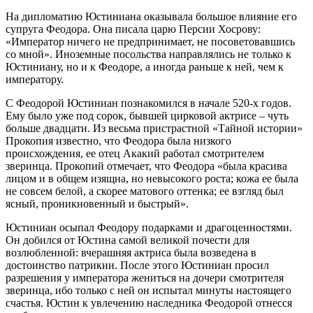
На дипломатию Юстиниана оказывала большое влияние его
супруга Феодора. Она писала царю Персии Хосрову:
«Император ничего не предпринимает, не посоветовавшись
со мной». Иноземные посольства направлялись не только к
Юстиниану, но и к Феодоре, а иногда раньше к ней, чем к
императору.
С Феодорой Юстиниан познакомился в начале 520-х годов.
Ему было уже под сорок, бывшей цирковой актрисе – чуть
больше двадцати. Из весьма пристрастной «Тайной истории»
Прокопия известно, что Феодора была низкого
происхождения, ее отец Акакий работал смотрителем
зверинца. Прокопий отмечает, что Феодора «была красива
лицом и в общем изящна, но невысокого роста; кожа ее была
не совсем белой, а скорее матового оттенка; ее взгляд был
ясный, проникновенный и быстрый».
Юстиниан осыпал Феодору подарками и драгоценностями.
Он добился от Юстина самой великой почести для
возлюбленной: вчерашняя актриса была возведена в
достоинство патрикии. После этого Юстиниан просил
разрешения у императора жениться на дочери смотрителя
зверинца, ибо только с ней он испытал минуты настоящего
счастья. Юстин к увлечению наследника Феодорой отнесся