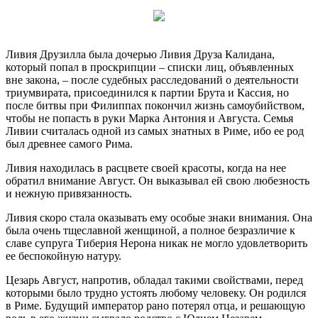
Ливия Друзилла была дочерью Ливия Друза Калидана,
который попал в проскрипции – списки лиц, объявленных
вне закона, – после судебных расследований о деятельности
триумвирата, присоединился к партии Брута и Кассия, но
после битвы при Филиппах покончил жизнь самоубийством,
чтобы не попасть в руки Марка Антония и Августа. Семья
Ливии считалась одной из самых знатных в Риме, ибо ее род
был древнее самого Рима.
Ливия находилась в расцвете своей красоты, когда на нее
обратил внимание Август. Он выказывал ей свою любезность
и нежную привязанность.
Ливия скоро стала оказывать ему особые знаки внимания. Она
была очень тщеславной женщиной, а полное безразличие к
славе супруга Тиберия Нерона никак не могло удовлетворить
ее беспокойную натуру.
Цезарь Август, напротив, обладал такими свойствами, перед
которыми было трудно устоять любому человеку. Он родился
в Риме. Будущий император рано потерял отца, и решающую