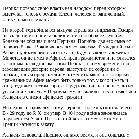
Перикл потерял свою власть над народом, перед которым
выступал теперь с речами Клеон, человек ограниченный,
заносчивый и резкий.
На второй год войны вспыхнула страшная эпидемия. Лекари
не знали ни источника болезни, ни способов ее лечения.
Болезнь не обошла и дом Перикла. Погибли два его сына от
первого брака. В живых остался только самый младший, сын
Аспасии, носивший имя отца. Но, будучи сыном уроженки
Милета, он не имел в Афинах прав гражданства и не считался
законным наследником. Тогда Перикл, к тому времени снова
завоевавший доверие народа, выступил на собрании с
неожиданным предложением: отменить закон, по которому
гражданином Афин может быть только тот, у кого и мать и
отец родились в этом городе. Предложение не прошло, но из
уважения к заслугам Перикла ему позволили внести имя сына
Аспасии в списки афинских граждан.
Но недолго радовался этому Перикл – болезнь скосила и его.
В 429 году до Р. Х. он умер. В 404 году война закончилась
поражением Афин. Их «золотой век», а вместе с ними и
Греции катился к закату.
Аспасия овдовела. Прошло, однако, время, и она сошлась с