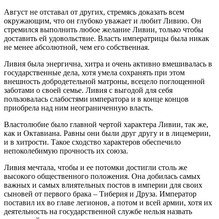
Август не отставал от других, стремясь доказать всем
окружающим, что он глубоко уважает и любит Ливию. Он
стремился выполнить любое желание Ливии, только чтобы
доставить ей удовольствие. Власть императрицы была никак
не менее абсолютной, чем его собственная.
Ливия была энергична, хитра и очень активно вмешивалась в
государственные дела, хотя умела сохранять при этом
внешность добродетельной матроны, всецело поглощенной
заботами о своей семье. Ливия с выгодой для себя
пользовалась слабостями императора и в конце концов
приобрела над ним неограниченную власть.
Властолюбие было главной чертой характера Ливии, так же,
как и Октавиана. Равны они были друг другу и в лицемерии,
и в хитрости. Такое сходство характеров обеспечило
непоколебимую прочность их союза.
Ливия мечтала, чтобы и ее потомки достигли столь же
высокого общественного положения. Она добилась самых
важных и самых влиятельных постов в империи для своих
сыновей от первого брака – Тиберия и Друза. Император
поставил их во главе легионов, а потом и всей армии, хотя их
деятельность на государственной службе нельзя назвать