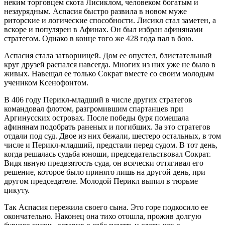
неким торговцем скота Лисиклом, человеком богатым и
незаурядным. Аспасия быстро развила в новом муже
риторские и логические способности. Лисикл стал заметен, а
вскоре и популярен в Афинах. Он был избран афинянами
стратегом. Однако в конце того же 428 года пал в бою.
Аспасия стала затворницей. Дом ее опустел, блистательный
круг друзей распался навсегда. Многих из них уже не было в
живых. Навещал ее только Сократ вместе со своим молодым
учеником Ксенофонтом.
В 406 году Перикл-младший в числе других стратегов
командовал флотом, разгромившим спартанцев при
Аргинусских островах. После победы буря помешала
афинянам подобрать раненых и погибших. За это стратегов
отдали под суд. Двое из них бежали, шестеро остальных, в том
числе и Перикл-младший, предстали перед судом. В тот день,
когда решалась судьба юноши, председательствовал Сократ.
Видя явную предвзятость суда, он всячески оттягивал его
решение, которое было принято лишь на другой день, при
другом председателе. Молодой Перикл выпил в тюрьме
цикуту.
Так Аспасия пережила своего сына. Это горе подкосило ее
окончательно. Наконец она тихо отошла, прожив долгую