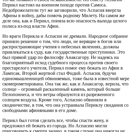
Перикл настоял на военном походе против Самоса.
Недоброжелатели тут же заговорили, что Аспасия ввергла
Афины в войну, дабы помочь родному Милету. На самом же
деле она, как и Перикл, поняла всю опасность выхода целого
полиса из-под власти Афин.
Но враги Перикла и Аспасии не дремали. Народное собрание
приняло решение о том, что люди, не верящие в богов или
распространяющие учения о небесных явлениях, должны
привлекаться к суду, как государственные преступники. Это
был прямой удар по философу Анаксагору. Не надеясь на
благоприятный исход судебного процесса против своего
престарелого учителя, Перикл помог ему бежать из Афин в
Лампсак. Второй жертвой стал Фидий. Аспасия, будучи
единомышленницей обвиняемых, тоже была в известной мере
скомпрометирована. Она так же, как и Анаксагор, верила, что
солнце – огромный раскаленный камень, который больше
Пелопоннеса, и что ветры образуются из разреженного
солнцем воздуха. Кроме того, Аспасию обвиняли в
сводничестве, в том, что она устраивала Периклу свидания со
свободными афинянками в его доме.
Перикл был готов сделать все, чтобы спасти жену, и
предложил ей бежать из города. Но Аспасию могли
приговорить к смерти заочно, в таком случае она никогда не