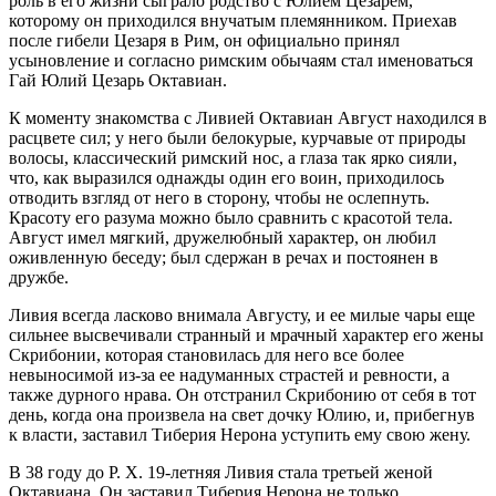
роль в его жизни сыграло родство с Юлием Цезарем,
которому он приходился внучатым племянником. Приехав
после гибели Цезаря в Рим, он официально принял
усыновление и согласно римским обычаям стал именоваться
Гай Юлий Цезарь Октавиан.
К моменту знакомства с Ливией Октавиан Август находился в
расцвете сил; у него были белокурые, курчавые от природы
волосы, классический римский нос, а глаза так ярко сияли,
что, как выразился однажды один его воин, приходилось
отводить взгляд от него в сторону, чтобы не ослепнуть.
Красоту его разума можно было сравнить с красотой тела.
Август имел мягкий, дружелюбный характер, он любил
оживленную беседу; был сдержан в речах и постоянен в
дружбе.
Ливия всегда ласково внимала Августу, и ее милые чары еще
сильнее высвечивали странный и мрачный характер его жены
Скрибонии, которая становилась для него все более
невыносимой из-за ее надуманных страстей и ревности, а
также дурного нрава. Он отстранил Скрибонию от себя в тот
день, когда она произвела на свет дочку Юлию, и, прибегнув
к власти, заставил Тиберия Нерона уступить ему свою жену.
В 38 году до Р. Х. 19-летняя Ливия стала третьей женой
Октавиана. Он заставил Тиберия Нерона не только