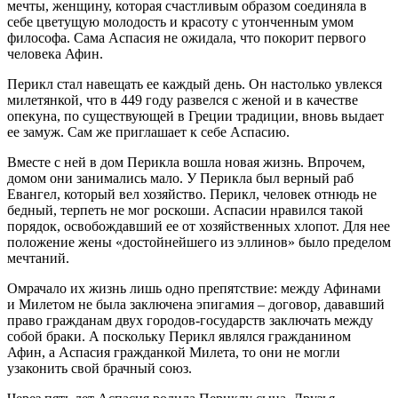
мечты, женщину, которая счастливым образом соединяла в
себе цветущую молодость и красоту с утонченным умом
философа. Сама Аспасия не ожидала, что покорит первого
человека Афин.
Перикл стал навещать ее каждый день. Он настолько увлекся
милетянкой, что в 449 году развелся с женой и в качестве
опекуна, по существующей в Греции традиции, вновь выдает
ее замуж. Сам же приглашает к себе Аспасию.
Вместе с ней в дом Перикла вошла новая жизнь. Впрочем,
домом они занимались мало. У Перикла был верный раб
Евангел, который вел хозяйство. Перикл, человек отнюдь не
бедный, терпеть не мог роскоши. Аспасии нравился такой
порядок, освобождавший ее от хозяйственных хлопот. Для нее
положение жены «достойнейшего из эллинов» было пределом
мечтаний.
Омрачало их жизнь лишь одно препятствие: между Афинами
и Милетом не была заключена эпигамия – договор, дававший
право гражданам двух городов-государств заключать между
собой браки. А поскольку Перикл являлся гражданином
Афин, а Аспасия гражданкой Милета, то они не могли
узаконить свой брачный союз.