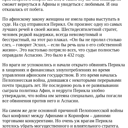
сможет вернуться в Афины и увидеться с любимым. И она
отказалась от побега.
По афинскому закону женщина не имела права выступать в
суде. На суд отправился Перикл. Он произнес одну из самых
лучших речей в своей жизни. Шестидесятилетний стратег,
человек редкой выдержки, всегда невозмутимый и
бесстрастный, на этот раз плакал. «Он бы не пролил столько
слез, – говорит Эсхил, – если бы речь шла о его собственной
жизни». Это настолько потрясло всех, что судьи полностью
оправдали Аспасию. Это было в 432 году.
Но враги не успокоились и начали открыто обвинять Перикла
в хищениях и финансовых злоупотреблениях во время
управления афинским государством. В это время началась
Пелопонесская война, длившаяся с некоторыми перерывами
почти тридцать лет. Не последнюю роль в ее развязывании
сыграла политика Афин, и недруги Перикла злобно
утверждали, что война им затеяна специально, дабы погасли
все обвинения против него и Аспасии.
На самом же деле основной причиной Пелопонесской войны
был конфликт между Афинами и Коринфом – давними
торговыми конкурентами. Но очень уж врагам Перикла
хотелось убрать могущественного и влиятельного стратега.