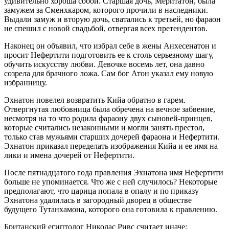
удивительно хороша собой. Старшая дочь, Меритатон, была
замужем за Сменхкаром, которого прочили в наследники.
Выдали замуж и вторую дочь, сватались к третьей, но фараон
не спешил с новой свадьбой, отвергая всех претендентов.
Наконец он объявил, что избрал себе в жены Анхесенатон и
просит Нефертити подготовить ее к столь серьезному шагу,
обучить искусству любви. Девочке восемь лет, она давно
созрела для брачного ложа. Сам бог Атон указал ему новую
избранницу.
Эхнатон повелел возвратить Кийа обратно в гарем.
Отвергнутая любовница была обречена на вечное забвение,
несмотря на то что родила фараону двух сыновей-принцев,
которые считались незаконными и могли занять престол,
только став мужьями старших дочерей фараона и Нефертити.
Эхнатон приказал переделать изображения Кийа и ее имя на
лики и имена дочерей от Нефертити.
После пятнадцатого года правления Эхнатона имя Нефертити
больше не упоминается. Что же с ней случилось? Некоторые
предполагают, что царица попала в опалу и по приказу
Эхнатона удалилась в загородный дворец в обществе
будущего Тутанхамона, которого она готовила к правлению.
Британский египтолог Николас Ривс считает иначе: