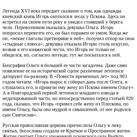
Легенда XVI века передает сказание о том, как однажды
киевский князь Игорь охотился в лесах у Пскова. Здесь он
встретил на своем пути реку и увидел стоявший у берега
челн. Перевозчиком оказалась девушка Ольга. Игорь
попросил перевезти его, он был поражен ее умом. Когда же
он, «некие глаголы претворяше к ней», получил отпор на свои
«стыдные словеса», девушка отказала Игорю столь искусно,
возвав к его княжеской чести, что Игорь не только не
обиделся, но, согласно легенде, тут же посватался к ней.
Биография Ольги в большей ее части загадочна. Даже само
появление ее на исторической сцене различные летописи
датируют по-разному. В «Повести временных лет» под 903
годом читаем: «Игорь вырос и собирал дань после Олега, и
слушались его, и привели ему жену из Пскова именем Ольгу».
А в Новгородской первой летописи младшего извода в
недатированной части, но непосредственно перед статьей 920
года, сказано, что Игорь «привел себе жену из Плескова, по
имени Ольгу, была она мудрой и смышленой, от нее родился
сын Святослав».
Русская православная церковь причислила Ольгу к лику
святых, богословы создали ее Краткое и Пространное житие.
Житие считает Ольгу уроженкой псковского села Выбуто,