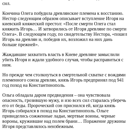
сил.
Кончина Олега побудила древлянские племена к восстанию.
Нестор следующим образом описывает вступление Игоря на
киевский княжеский престол: «После смерти Олега стал
княжить Игорь… И затворились от Игоря древляне по смерти
Олега». В следующем году, по свидетельству Нестора, «пошел
Игорь на древлян и, победив их, возложил на них дань
больше прежней».
Жаждавшие захватить власть в Киеве древляне замыслили
убить Игоря и ждали удобного случая, чтобы расправиться с
ним.
Но прежде чем столкнуться в смертельной схватке с вождями
племенного союза древлян, князь Игорь предпринял под 941
год поход на Константинополь.
Ольга обладала даром предвидения – она чувствовала
опасность, грозившую мужу, и изо всех сил старалась уберечь
его от беды. Пророческий сон приснился ей, когда князь
Игорь собирался в поход на Константинополь. Ольге
привиделись сожженные ладьи, мертвые воины, черные
вороны, кружившие над полем брани… Поражение дружины
Игоря представлялось неизбежным.