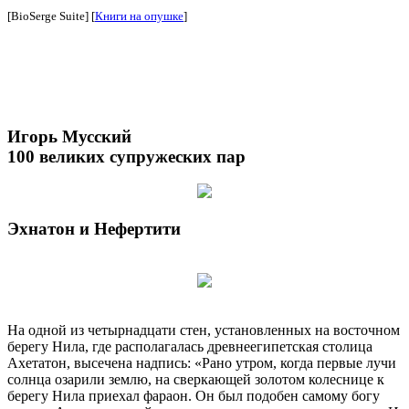
[BioSerge Suite] [
Книги на опушке
]
Игорь Мусский
100 великих супружеских пар
Эхнатон и Нефертити
На одной из четырнадцати стен, установленных на восточном
берегу Нила, где располагалась древнеегипетская столица
Ахетатон, высечена надпись: «Рано утром, когда первые лучи
солнца озарили землю, на сверкающей золотом колеснице к
берегу Нила приехал фараон. Он был подобен самому богу