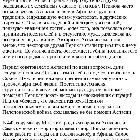
Через пять лет Аспасия родила Периклу сына. Друзья
радовались их семейному счастью, и теперь у Перикла часто
бывало весело. Аспасия первой в Афинах нарушила
традицию, запрещавшую женам участвовать в дружеских
пирушках. Она являлась душой и центром увеселений,
пользуясь уважением гостей. Более того, она позволяла себе
принимать посетителей и в отсутствие мужа, развлекала их
беседой, угощала вином. Авторитет Аспасии был столь
высок, что некоторые друзья Перикла стали приходить к нему
с женами. Ее утонченность, остроумие, глубина познания того
или иного предмета приводили в восторг собеседников.
Перикл советовался с Аспасией по всем вопросам, даже
государственным. Он рассказывал ей о том, что произошло на
Совете. Вместе они находили решения самых запутанных
проблем афинской жизни. Постепенно Аспасия
сгруппировала в доме избранный круг друзей, которые
помогали Периклу искать выходы из сложнейших ситуаций.
Платон убежден, что знаменитая речь Перикла,
произнесенная им над воинами, павшими в первый год
Пелопонесской войны, создавалась не без помощи Аспасии.
В 442 году между Милетом, родным городом Аспасии, и
Самосом возник территориальный спор. Войско милетцев
было разбито, и тогда они подали жалобу в Афины. Самос
тотчас объявил о своей независимости. По совету Аспасии