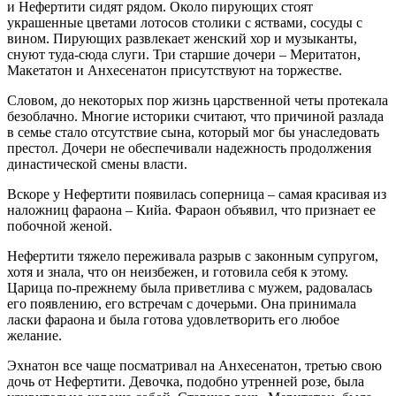
и Нефертити сидят рядом. Около пирующих стоят
украшенные цветами лотосов столики с яствами, сосуды с
вином. Пирующих развлекает женский хор и музыканты,
снуют туда-сюда слуги. Три старшие дочери – Меритатон,
Макетатон и Анхесенатон присутствуют на торжестве.
Словом, до некоторых пор жизнь царственной четы протекала
безоблачно. Многие историки считают, что причиной разлада
в семье стало отсутствие сына, который мог бы унаследовать
престол. Дочери не обеспечивали надежность продолжения
династической смены власти.
Вскоре у Нефертити появилась соперница – самая красивая из
наложниц фараона – Кийа. Фараон объявил, что признает ее
побочной женой.
Нефертити тяжело переживала разрыв с законным супругом,
хотя и знала, что он неизбежен, и готовила себя к этому.
Царица по-прежнему была приветлива с мужем, радовалась
его появлению, его встречам с дочерьми. Она принимала
ласки фараона и была готова удовлетворить его любое
желание.
Эхнатон все чаще посматривал на Анхесенатон, третью свою
дочь от Нефертити. Девочка, подобно утренней розе, была