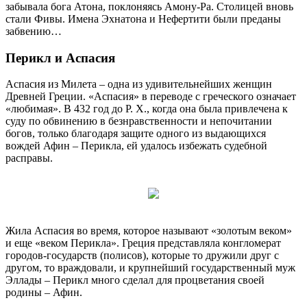
забывала бога Атона, поклоняясь Амону-Ра. Столицей вновь
стали Фивы. Имена Эхнатона и Нефертити были преданы
забвению…
Перикл и Аспасия
Аспасия из Милета – одна из удивительнейших женщин
Древней Греции. «Аспасия» в переводе с греческого означает
«любимая». В 432 год до Р. Х., когда она была привлечена к
суду по обвинению в безнравственности и непочитании
богов, только благодаря защите одного из выдающихся
вождей Афин – Перикла, ей удалось избежать судебной
расправы.
Жила Аспасия во время, которое называют «золотым веком»
и еще «веком Перикла». Греция представляла конгломерат
городов-государств (полисов), которые то дружили друг с
другом, то враждовали, и крупнейший государственный муж
Эллады – Перикл много сделал для процветания своей
родины – Афин.