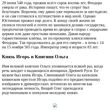
29 июня 548 года, прожив всего сорок восемь лет, Феодора
умерла от рака. Историки пишут, что ее супруг был
безутешен. Впрочем, ему давно уже перевалило за шестьдесят,
и он сам готовился к путешествию в мир иной. Однако
Юстиниан прожил еще долго. К концу своей жизни он
увлекся теологией и почти не занимался делами государства,
предпочитая проводить время во дворце в спорах с иерархами
церкви или даже простыми монахами. Давая народу
торжественные клятвы, он по-прежнему клялся именем
Феодоры. Так продолжалось до дня его смерти – в ночь с 14
на 15 ноября 565 года. Император умер в возрасте 83 лет.
Князь Игорь и Княгиня Ольга
Имя великой княгини Ольги упоминается всякий раз, когда
речь заходит о выдающихся женщинах Древней Руси. Ее
мужем был князь Игорь. Сменивший Олега на киевском
княжеском престоле Игорь подобно его предшественнику
изображен в древнерусских летописях во многом как
легендарная личность. Вещий Олег приходился
родственником и опекуном молодому князю.