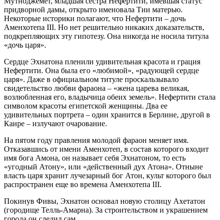
Мутноджемет, младшая сестра Нефертити, имевшая статус
придворной дамы, открыто именовала Тии матерью.
Некоторые историки полагают, что Нефертити – дочь
Аменхотепа III. Но нет решительно никаких доказательств,
подкрепляющих эту гипотезу. Она никогда не носила титула
«дочь царя».
Сердце Эхнатона пленили удивительная красота и грация
Нефертити. Она была его «любимой», «радующей сердце
царя». Даже в официальном титуле проскальзывало
свидетельство любви фараона – «жена царева великая,
возлюбленная его, владычица обеих земель». Нефертити стала
символом красоты египетской женщины. Два ее
удивительных портрета – один хранится в Берлине, другой в
Каире – излучают очарование.
На пятом году правления молодой фараон меняет имя.
Отказавшись от имени Аменхотеп, в состав которого входит
имя бога Амона, он называет себя Эхнатоном, то есть
«угодный Атону», или «действенный дух Атона». Отныне
власть царя хранит лучезарный бог Атон, культ которого был
распространен еще во времена Аменхотепа III.
Покинув Фивы, Эхнатон основал новую столицу Ахетатон
(городище Телль-Амарна). За строительством и украшением
города он следил сам.