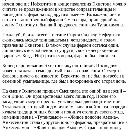
исчезновение Нефертити в конце правления Эхнатона можно
считать ее продвижением в качестве соправительницы и
наследницы фараона под другим именем. Возможно, она и
есть тот таинственный фараон Сменхкара, пришедший на
смену Эхнатону и бывший предшественником Тутанхамона.
Пожалуй, ближе всего к истине Сирил Олдред: Нефертити
скончалась между тринадцатым и четырнадцатым годом
правления Эхнатона. В таком случае фараон остался один,
лишившись возлюбленной супруги, своей «несравненной
царицы». Когда Нефертити умерла, фараон был сломлен.
Конец царствования Эхнатона окутан тайной. Последняя
известная дата – семнадцатый год его правления. О смерти
фараона ничего не известно. Вероятно, он не был погребен в
семейной усыпальнице, где была похоронена его вторая дочь.
На смену Эхнатона пришел Сменхкара (по одной из версий –
сын Кийа). Он процарствовал всего лишь год. После его
загадочной смерти престол унаследовал двенадцатилетний
Тутанхатон, который под влиянием фиванской знати возродил
культы традиционных богов и покинул столицу своего отца,
изменив имя на «Тутанхамон» – «Живое подобие Амона».
Анхесенатон стала супругой юного фараона, превратившись в
Анхесенамон – «Живет она для Амона». Страна понемногу