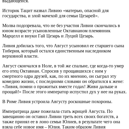
выдающейся.
Историк Тацит назвал Ливию «матерью, опасной для
государства, и злой мачехой для семьи Цезарей».
Молва подозревала, что не без участия Ливии скончались в
юном возрасте усыновленные Октавианом племянник
Марцелл и внуки Гай Цезарь и Луций Цезарь.
Ливия добилась того, что Август усыновил ее старшего сына
Тиберия, который остался единственным наследником
верховной власти.
Август скончался в Ноле, в той же спальне, где когда-то умер
его отец Октавиан. Спросив у прощавшихся с ним у
смертного одра друзей, как, по их мнению, он сыграл эту
комедию жизни, с последними словами он обратился к жене:
«Ливия, помни о прожитых вместе годах! Живи дальше и
прощай!» После этого император испустил дух у нее на руках.
В Риме Ливия устроила Августу роскошные похороны.
Императрица даже пожелала стать жрицей Августа. По
завещанию он оставил Ливии треть всех своих богатств, а
также принял ее в лоно семьи Юлиев, в результате чего она
взяла себе новое имя – Юлия. Таким образом Ливия