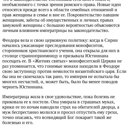
необъяснимого с точки зрения римского права. Новые идеи
относятся прежде всего к области семейных отношений и
прав женщины в семье и вне ее. Покровительство павшим
женщинам, заботы об имущественных и личных правах
замужней женщины с большою вероятностью объясняются
личным влиянием императрицы на законодательство.
Феодора вела и свою церковную политику: когда в Сирии
начались ужасающие преследования монофиситов,
сторонников христианского учения, она открыла для них в
столице странноприимницу и призывала Юстиниана
посещать ее. В «Житиях святых» монофиситской Церкви не
раз упоминается, что гонимые монахи находили в Феодоре
свою заступницу против немилости византийского царя. Если
бы она не скончалась так рано, то империя не испытала бы
многих несчастий, и, может быть, было бы менее поводов
чернить Юстиниана.
Императрица жила в свое удовольствие, пока болезнь не
приковала ее к постели. Она умирала в страшных муках,
крики ее по ночам наводили страх на обитателей дворца, а
муж беспрестанно молился и просил отпустить ему грехи,
точно опасаясь, что всевидящий Бог покарает такой же
болезнью и его.