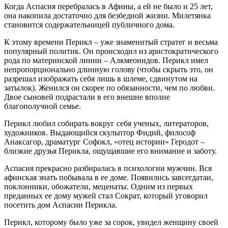
Когда Аспасия перебралась в Афины, а ей не было и 25 лет,
она накопила достаточно для безбедной жизни. Милетянка
становится содержательницей публичного дома.
К этому времени Перикл – уже знаменитый стратег и весьма
популярный политик. Он происходил из аристократического
рода по материнской линии – Алкмеонидов. Перикл имел
непропорционально длинную голову (чтобы скрыть это, он
разрешал изображать себя лишь в шлеме, сдвинутом на
затылок). Женился он скорее по обязанности, чем по любви.
Двое сыновей подрастали в его внешне вполне
благополучной семье.
Перикл любил собирать вокруг себя ученых, литераторов,
художников. Выдающийся скульптор Фидий, философ
Анаксагор, драматург Софокл, «отец истории» Геродот –
близкие друзья Перикла, ощущавшие его внимание и заботу.
Аспасия прекрасно разбиралась в психологии мужчин. Вся
афинская знать побывала в ее доме. Появились завсегдатаи,
поклонники, обожатели, меценаты. Одним из первых
преданных ее дому мужей стал Сократ, который уговорил
посетить дом Аспасии Перикла.
Перикл, которому было уже за сорок, увидел женщину своей