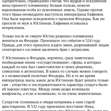
одобрительно, справедливо считая, что мудрая и искушенная
жена принесет племяннику больше пользы, нежели
коронованная особа из чужеземных земель. Однако против
этого брака неожиданно выступила императрица Евфимия.
Она была хорошо осведомлена о прошлом Феодоры. Как ни
просили ее муж и Юстиниан, Евфимия оставалась
непреклонна.
Только после ее смерти Юстин разрешил племяннику
жениться на Феодоре. Произошло это событие в 524 году.
Правда, для этого пришлось издать закон, разрешавший лицам
сенаторского сословия заключать брак с актрисами.
У Юстиниана и Феодоры, вероятно, сразу наметилась
необходимая линия «сосуществования», сферы, в которых
каждый из них был самостоятелен в своих решениях,
симпатиях и антипатиях. В каких-то случаях можно говорить
и о независимой политике Феодоры. Но в то же время
императрица знала, какие дела Юстиниан будет решать только
сам – упорство и последовательность характера супруга были
ей хорошо известны. Между ними редко возникали
конфликты, а если и возникали, то не очень значительные.
Супругов сплачивала и общая неприязнь к ним старой
аристократии. В 532 году произошло восстание Ника,
направленное против правительства Юстиниана. Во главе его