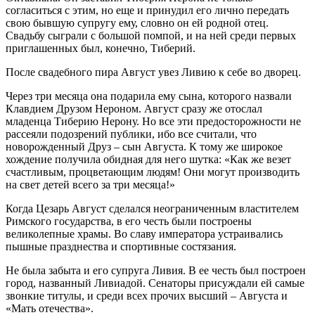
согласиться с этим, но еще и принудил его лично передать
свою бывшую супругу ему, словно он ей родной отец.
Свадьбу сыграли с большой помпой, и на ней среди первых
приглашенных был, конечно, Тиберий.
После свадебного пира Август увез Ливию к себе во дворец.
Через три месяца она подарила ему сына, которого назвали
Клавдием Друзом Нероном. Август сразу же отослал
младенца Тиберию Нерону. Но все эти предосторожности не
рассеяли подозрений публики, ибо все считали, что
новорожденный Друз – сын Августа. К тому же широкое
хождение получила обидная для него шутка: «Как же везет
счастливым, процветающим людям! Они могут производить
на свет детей всего за три месяца!»
Когда Цезарь Август сделался неограниченным властителем
Римского государства, в его честь были построены
великолепные храмы. Во славу императора устраивались
пышные празднества и спортивные состязания.
Не была забыта и его супруга Ливия. В ее честь был построен
город, названный Ливиадой. Сенаторы присуждали ей самые
звонкие титулы, и среди всех прочих высший – Августа и
«Мать отечества».