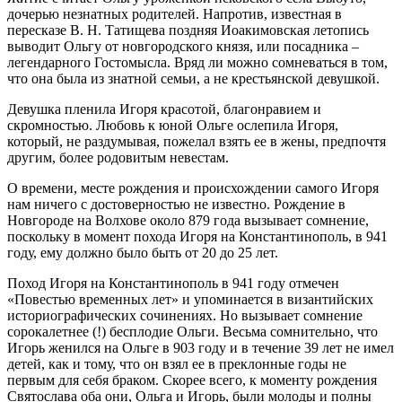
дочерью незнатных родителей. Напротив, известная в
пересказе В. Н. Татищева поздняя Иоакимовская летопись
выводит Ольгу от новгородского князя, или посадника –
легендарного Гостомысла. Вряд ли можно сомневаться в том,
что она была из знатной семьи, а не крестьянской девушкой.
Девушка пленила Игоря красотой, благонравием и
скромностью. Любовь к юной Ольге ослепила Игоря,
который, не раздумывая, пожелал взять ее в жены, предпочтя
другим, более родовитым невестам.
О времени, месте рождения и происхождении самого Игоря
нам ничего с достоверностью не известно. Рождение в
Новгороде на Волхове около 879 года вызывает сомнение,
поскольку в момент похода Игоря на Константинополь, в 941
году, ему должно было быть от 20 до 25 лет.
Поход Игоря на Константинополь в 941 году отмечен
«Повестью временных лет» и упоминается в византийских
историографических сочинениях. Но вызывает сомнение
сорокалетнее (!) бесплодие Ольги. Весьма сомнительно, что
Игорь женился на Ольге в 903 году и в течение 39 лет не имел
детей, как и тому, что он взял ее в преклонные годы не
первым для себя браком. Скорее всего, к моменту рождения
Святослава оба они, Ольга и Игорь, были молоды и полны