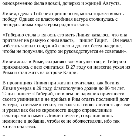
одновременно была вдовой, дочерью и жрицей Августа.
Ливия, сделав Тиберия принцепсом, могла торжествовать
победу. Однако ее властолюбивая натура столкнулась с
неподатливым характером родного сына.
«Тиберию стала в тягость его мать Ливия: казалось, что она
притязает на равную с ним власть, – пишет Тацит. – Он начал
избегать частых свиданий с нею и долгих бесед наедине,
чтобы не подумали, будто он руководствуется ее советами».
Ливия жила в Риме, сохраняя свое могущество, и Тиберию
приходилось с нею считаться. В 27 году он навсегда уехал из
Рима и стал жить на острове Капри.
В провинциях Ливия при жизни почиталась как богиня.
Ливия умерла в 29 году, благополучно дожив до 86-ти лет.
Тацит пишет: «Тиберий, ни в чем не нарушив приятности
своего уединения и не прибыв в Рим отдать последний долг
матери, в письме к сенату сослался на свою занятость делами
и урезал как бы из скромности щедро определенные
сенаторами в память Ливии почести, сохранив лишь
немногие и добавив, чтобы ее не обожествляли, ибо так
хотела она сама.