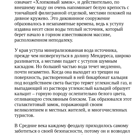
означает «Хлопковый замок», и действительно, по
внешнему виду он очень напоминает белую крепость с
тончайшей филигранной отделкой, местами похожей на
дивное кружево. Это диковинное сооружение
образовалось в незапамятные времена, ведь к уступу
издавна несет свои воды теплый источник, который
берет начало в горном известняковом массиве,
расположенном неподалеку.
У края уступа минерализованная вода источника,
прежде чем низвергнуться в долину Мендереса, широко
разливается, а местами падает с уступов шумным
каскадом. Но большей частью вода течет медленно,
почти незаметно. Когда она выходит из трещин на
поверхность, растворенный в ней бикарбонат кальция
под воздействием света быстро теряет углекислый газ, и
выпадающий из раствора углекислый кальций образует
кальцит – горную породу ослепительно белого цвета,
отливающую стеклянным блеском. Так образовался этот
сталактитовый замок, поражающий своим
великолепием и местных жителей, и многочисленных
туристов.
В Средние века каждому феодалу приходилось самому
заботиться о своей безопасности, потому он и возводил