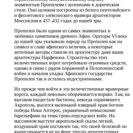
знаменитым Пропилеям с колоннами в дорическом
стиле. Они целиком построены из белого пентелийского
и фиолетового элевсинского мрамора архитектором
Мнесиклом в 437–432 годах до нашей эры.
Пропилеи были одним из самых знаменитых и
любимых памятников древних Афин. Ораторы VI века
до нашей эры указывали народу на Пропилеи как на
символ и славу афинского величия, а некоторые
античные авторы ставили их архитектуру даже выше
архитектуры Парфенона. Строительство этих
величественных ворот потребовало огромных средств,
однако в связи с рядом поражений в Пелопоннесской
войне и началом упадка Афинского государства
Пропилеи так и остались недостроенными.
Но прежде чем войти в эти величественные мраморные
ворота, каждый невольно оборачивается вправо. Там, на
высоком пьедестале бастиона, некогда охранявшего
Акрополь, высится маленький изящный храм богини
победы Ники Аптерос, украшенный невысокими
барельефами на темы греко-персидских войн. На
массивном выступе акропольской скалы легкий,
воздушный храм поставлен так, что своей белизной он
вырисовывается не на фоне других архитектурных