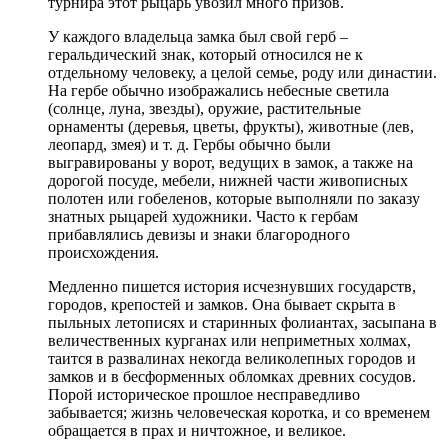
турнира этот рыцарь увозил много призов.
У каждого владельца замка был свой герб –
геральдический знак, который относился не к
отдельному человеку, а целой семье, роду или династии.
На гербе обычно изображались небесные светила
(солнце, луна, звезды), оружие, растительные
орнаменты (деревья, цветы, фрукты), животные (лев,
леопард, змея) и т. д. Гербы обычно были
выгравированы у ворот, ведущих в замок, а также на
дорогой посуде, мебели, нижней части живописных
полотен или гобеленов, которые выполняли по заказу
знатных рыцарей художники. Часто к гербам
прибавлялись девизы и знаки благородного
происхождения.
Медленно пишется история исчезнувших государств,
городов, крепостей и замков. Она бывает скрыта в
пыльных летописях и старинных фолиантах, засыпана в
величественных курганах или неприметных холмах,
таится в развалинах некогда великолепных городов и
замков и в бесформенных обломках древних сосудов.
Порой историческое прошлое несправедливо
забывается; жизнь человеческая коротка, и со временем
обращается в прах и ничтожное, и великое.