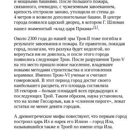
и мощными башнями. После большого пожара,
связанного, очевидно, с чужеземным завоеванием,
крепость отстроили заново, утолщили ее стены до
4 метров и возвели дополнительные башни. В центре
города появился царский дворец, в котором Г. Шлиман
[1]
нашел знаменитый «клад царя Приама»
.
Около 2300 года до нашей эры Троя-II тоже погибла в
результате завоевания и пожара. Ее правители, покидая
город, полагали, что разлука будет недолгой, но
вернуться им не довелось, и после этого города
появились следующие Трои. После разрушения Трои-V
на это место пришло новое население, владевшее
новыми методами строительства и изготовления
керамики. Именно Трою-VI ученые и считают
гомеровской. В этот период город достиг своего
наибольшего расцвета, его площадь составляла
18 гектаров – больше площадей всех предыдущих и
последующих Трой. Таким образом, наука установила,
что на холме Гиссарлык, как в «слоеном пироге», лежат
остатки не менее девяти городов.
А древнегреческие мифы повествуют, что первым город
построил царь Ил и нарек его Илион – город Ила,
называвшийся также и Троей по имени отца Ила.