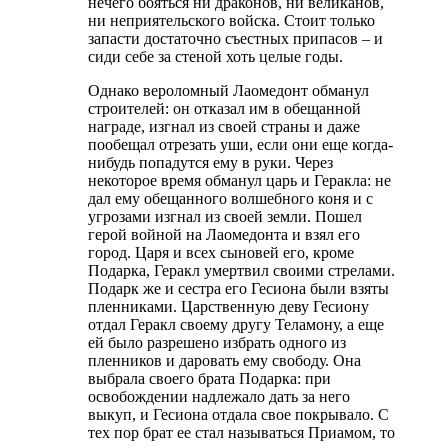
нечего бояться ни драконов, ни великанов,
ни неприятельского войска. Стоит только
запасти достаточно съестных припасов – и
сиди себе за стеной хоть целые годы.
Однако вероломный Лаомедонт обманул
строителей: он отказал им в обещанной
награде, изгнал из своей страны и даже
пообещал отрезать уши, если они еще когда-
нибудь попадутся ему в руки. Через
некоторое время обманул царь и Геракла: не
дал ему обещанного волшебного коня и с
угрозами изгнал из своей земли. Пошел
герой войной на Лаомедонта и взял его
город. Царя и всех сыновей его, кроме
Подарка, Геракл умертвил своими стрелами.
Подарк же и сестра его Гесиона были взяты
пленниками. Царственную деву Гесиону
отдал Геракл своему другу Теламону, а еще
ей было разрешено избрать одного из
пленников и даровать ему свободу. Она
выбрала своего брата Подарка: при
освобождении надлежало дать за него
выкуп, и Гесиона отдала свое покрывало. С
тех пор брат ее стал называться Приамом, то