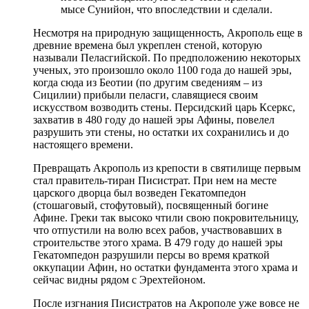
мысе Сунийон, что впоследствии и сделали.
Несмотря на природную защищенность, Акрополь еще в
древние времена был укреплен стеной, которую
называли Пеласгийской. По предположению некоторых
ученых, это произошло около 1100 года до нашей эры,
когда сюда из Беотии (по другим сведениям – из
Сицилии) прибыли пеласги, славящиеся своим
искусством возводить стены. Персидский царь Ксеркс,
захватив в 480 году до нашей эры Афины, повелел
разрушить эти стены, но остатки их сохранились и до
настоящего времени.
Превращать Акрополь из крепости в святилище первым
стал правитель-тиран Писистрат. При нем на месте
царского дворца был возведен Гекатомпедон
(стошаговый, стофутовый), посвященный богине
Афине. Греки так высоко чтили свою покровительницу,
что отпустили на волю всех рабов, участвовавших в
строительстве этого храма. В 479 году до нашей эры
Гекатомпедон разрушили персы во время краткой
оккупации Афин, но остатки фундамента этого храма и
сейчас видны рядом с Эрехтейоном.
После изгнания Писистратов на Акрополе уже вовсе не