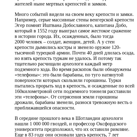
жителей ныне мертвых крепостей и замков.
Много событий видели на своем веку крепости и замки.
Например, серые массивные стены венгерской крепости
Эгер помнят Иштвана Добославного, капитана Добо,
который в 1552 году выиграл самое жестокое сражение
в истории города. Их, осажденных, было тогда
2000 человек – солдат, женщин, детей. А у стен
крепости дымились костры и звенело оружие 120-
тысячной турецкой армии. Почти 40 дней длилась осада,
но взять крепость туркам не удалось. И потому так
тщательно расчищали археологи каждый метр
подземного хода. Во время раскопок были обнаружены
«телефоны»: это были барабаны, по туго натянутой
поверхности которых скользили горошины. Турки
пытались прорыть ход в крепость, и осажденные по всей
160километровой сети подземного тоннеля расставили
эти «телефоны». От сотрясения земли горошины
дрожали, барабаны звенели, разнося тревожную весть о
приближавшейся опасности.
В середине прошлого века в Шотландии археологи
нашли 1 000 000 гвоздей, и профессор Оксфордского
университета предположил, что их оставили римляне.
Еще в 83 году они основали здесь крепость, 7 лет