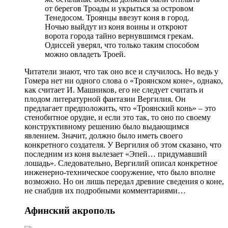
от берегов Троады и укрыться за островом
Тенедосом. Троянцы ввезут коня в город.
Ночью выйдут из коня воины и откроют
ворота города тайно вернувшимся грекам.
Одиссей уверял, что только таким способом
можно овладеть Троей.
Читатели знают, что так оно все и случилось. Но ведь у
Гомера нет ни одного слова о «Троянском коне», однако,
как считает И. Машников, его не следует считать и
плодом литературной фантазии Вергилия. Он
предлагает предположить, что «Троянский конь» – это
стенобитное орудие, и если это так, то оно по своему
конструктивному решению было выдающимся
явлением. Значит, должно было иметь своего
конкретного создателя. У Вергилия об этом сказано, что
последним из коня вылезает «Эпей… придумавший
лошадь». Следовательно, Вергилий описал конкретное
инженерно-техническое сооружение, что было вполне
возможно. Но он лишь передал древние сведения о коне,
не снабдив их подробными комментариями…
Афинский акрополь