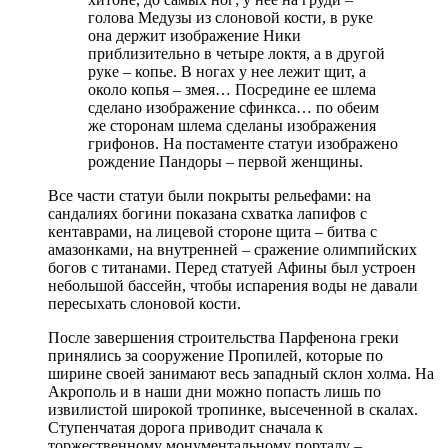
голова Медузы из слоновой кости, в руке
она держит изображение Ники
приблизительно в четыре локтя, а в другой
руке – копье. В ногах у нее лежит щит, а
около копья – змея… Посредине ее шлема
сделано изображение сфинкса… по обеим
же сторонам шлема сделаны изображения
грифонов. На постаменте статуи изображено
рождение Пандоры – первой женщины.
Все части статуи были покрыты рельефами: на
сандалиях богини показана схватка лапифов с
кентаврами, на лицевой стороне щита – битва с
амазонками, на внутренней – сражение олимпийских
богов с титанами. Перед статуей Афины был устроен
небольшой бассейн, чтобы испарения воды не давали
пересыхать слоновой кости.
После завершения строительства Парфенона греки
принялись за сооружение Пропилей, которые по
ширине своей занимают весь западный склон холма. На
Акрополь и в наши дни можно попасть лишь по
извилистой широкой тропинке, высеченной в скалах.
Ступенчатая дорога приводит сначала к
торжественному монументальному порталу –