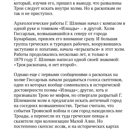
который, изучив его, пришел к выводу, что развалины
Трои следует искать внутри холма. Но к раскопкам он
так и не приступил.
Археологические работы Г. Шлиман начал с компасом в
одной руке и томиком «Илиады» – в другой. Холм
Гиссарлык, возвышавшийся к северу от города
Бунарбаши, привлек его внимание сразу. И большая
группа греческих и турецких рабочих, вооружившись
заступами и лопатами, начала «вгрызаться» в этот холм.
Работы продолжались несколько лет, и только в
1879 году Г. Шлиман написал одной своей знакомой:
«Троя раскопана, и нет второй».
Однако еще с первыми сообщениями о раскопках на
холме Гиссарлык начали раздаваться голоса скептиков,
одни из которых вообще сомневались в исторической
достоверности поэмы «Илиада»; другие, хоть и
признавали Трою не мифом, но отвергали разрытый Г.
Шлиманом холм и предлагали искать античный город
на соседних возвышенностях. Третьи считали, что
события Троянской войны и сам город находились вне
Троады, а перенесли их туда греческие певцы и
сказители при колонизации Малой Азии. Но
постепенно скепсис иссяк, и на исторических картах