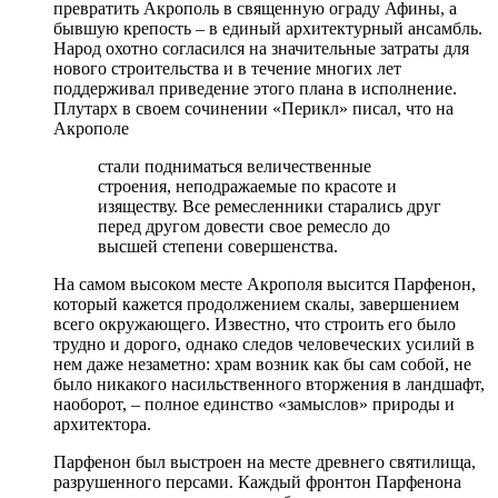
превратить Акрополь в священную ограду Афины, а
бывшую крепость – в единый архитектурный ансамбль.
Народ охотно согласился на значительные затраты для
нового строительства и в течение многих лет
поддерживал приведение этого плана в исполнение.
Плутарх в своем сочинении «Перикл» писал, что на
Акрополе
стали подниматься величественные
строения, неподражаемые по красоте и
изяществу. Все ремесленники старались друг
перед другом довести свое ремесло до
высшей степени совершенства.
На самом высоком месте Акрополя высится Парфенон,
который кажется продолжением скалы, завершением
всего окружающего. Известно, что строить его было
трудно и дорого, однако следов человеческих усилий в
нем даже незаметно: храм возник как бы сам собой, не
было никакого насильственного вторжения в ландшафт,
наоборот, – полное единство «замыслов» природы и
архитектора.
Парфенон был выстроен на месте древнего святилища,
разрушенного персами. Каждый фронтон Парфенона