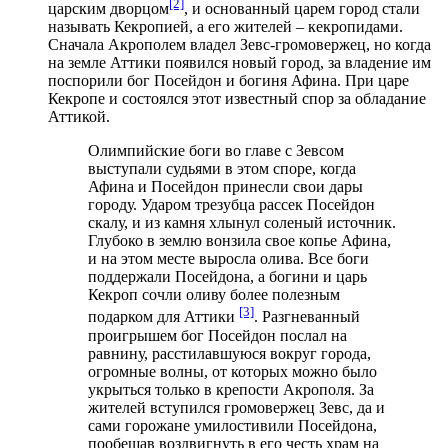
[2]
царским дворцом
, и основанный царем город стали
называть Кекропией, а его жителей – кекропидами.
Сначала Акрополем владел Зевс-громовержец, но когда
на земле Аттики появился новый город, за владение им
поспорили бог Посейдон и богиня Афина. При царе
Кекропе и состоялся этот известный спор за обладание
Аттикой.
Олимпийские боги во главе с Зевсом
выступали судьями в этом споре, когда
Афина и Посейдон принесли свои дары
городу. Ударом трезубца рассек Посейдон
скалу, и из камня хлынул соленый источник.
Глубоко в землю вонзила свое копье Афина,
и на этом месте выросла олива. Все боги
поддержали Посейдона, а богини и царь
Кекроп сочли оливу более полезным
[3]
подарком для Аттики
. Разгневанный
проигрышем бог Посейдон послал на
равнину, расстилавшуюся вокруг города,
огромные волны, от которых можно было
укрыться только в крепости Акрополя. За
жителей вступился громовержец Зевс, да и
сами горожане умилостивили Посейдона,
пообещав воздвигнуть в его честь храм на