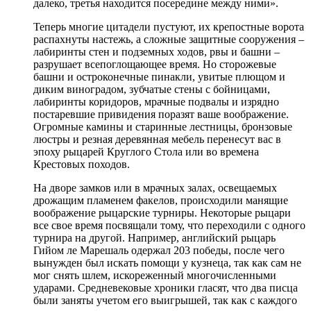
далеко, третья находится посередине между ними».
Теперь многие цитадели пустуют, их крепостные ворота
распахнуты настежь, а сложные защитные сооружения –
лабиринты стен и подземных ходов, рвы и башни –
разрушает всепоглощающее время. Но сторожевые
башни и остроконечные пинакли, увитые плющом и
диким виноградом, зубчатые стены с бойницами,
лабиринты коридоров, мрачные подвалы и изрядно
постаревшие привидения поразят ваше воображение.
Огромные камины и старинные лестницы, бронзовые
люстры и резная деревянная мебель перенесут вас в
эпоху рыцарей Круглого Стола или во времена
Крестовых походов.
На дворе замков или в мрачных залах, освещаемых
дрожащим пламенем факелов, происходили манящие
воображение рыцарские турниры. Некоторые рыцари
все свое время посвящали тому, что переходили с одного
турнира на другой. Например, английский рыцарь
Гийом ле Марешаль одержал 203 победы, после чего
вынужден был искать помощи у кузнеца, так как сам не
мог снять шлем, искореженный многочисленными
ударами. Средневековые хроники гласят, что два писца
были заняты учетом его выигрышей, так как с каждого