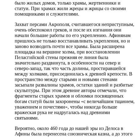
было жилых домов, только храмы, жертвенники и
статуи. При храмах жили жрецы и жрицы со своими
помощниками и служителями.
Захват персами Акрополя, считавшегося неприступным,
очень обеспокоил греков, и после их изгнания они
начали большие работы по его укреплению. Афинянам
пришлось не только восстанавливать укрепления, но и
заново возводить почти все храмы. Была расширена
площадка на вершине холма, при восстановлении
Пеласгийской стены прежняя ее линия была
значительно раздвинута, в особенности на север и
северо-запад, так что часть долины, простиравшейся
между холмами, присоединилась к древней крепости. В
пространство между старыми и новыми стенами
засыпали развалины храмов, остатки зданий и разбитые
скульптуры. При этом древние авторы отмечали, что
фрагменты старых храмов и обломки посвященных
богам статуй были захоронены «с величайшим тщанием,
уважением и почестями», чтобы никогда больше
вражеская рука не надругалась над древними
святынями.
Вероятно, около 460 года до нашей эры из Делоса в
Афины была перенесена союзническая казна, а до этого