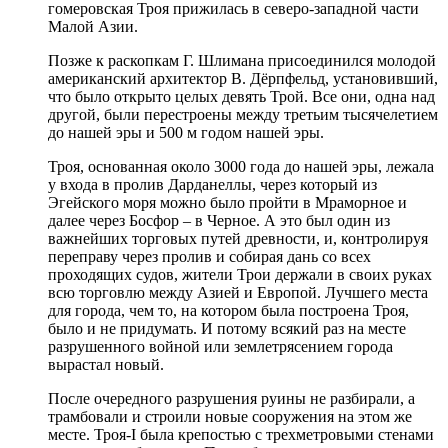
гомеровская Троя прижилась в северо-западной части
Малой Азии.
Позже к раскопкам Г. Шлимана присоединился молодой
американский архитектор В. Дёрпфельд, установивший,
что было открыто целых девять Трой. Все они, одна над
другой, были перестроены между третьим тысячелетием
до нашей эры и 500 м годом нашей эры.
Троя, основанная около 3000 года до нашей эры, лежала
у входа в пролив Дарданеллы, через который из
Эгейского моря можно было пройти в Мраморное и
далее через Босфор – в Черное. А это был один из
важнейших торговых путей древности, и, контролируя
переправу через пролив и собирая дань со всех
проходящих судов, жители Трои держали в своих руках
всю торговлю между Азией и Европой. Лучшего места
для города, чем то, на котором была построена Троя,
было и не придумать. И потому всякий раз на месте
разрушенного войной или землетрясением города
вырастал новый.
После очередного разрушения руины не разбирали, а
трамбовали и строили новые сооружения на этом же
месте. Троя-I была крепостью с трехметровыми стенами