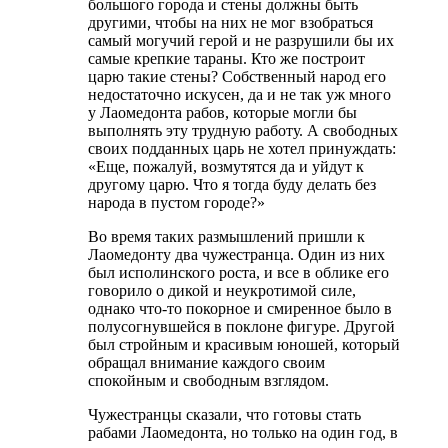
большого города и стены должны быть
другими, чтобы на них не мог взобраться
самый могучий герой и не разрушили бы их
самые крепкие тараны. Кто же построит
царю такие стены? Собственный народ его
недостаточно искусен, да и не так уж много
у Лаомедонта рабов, которые могли бы
выполнять эту трудную работу. А свободных
своих подданных царь не хотел принуждать:
«Еще, пожалуй, возмутятся да и уйдут к
другому царю. Что я тогда буду делать без
народа в пустом городе?»
Во время таких размышлений пришли к
Лаомедонту два чужестранца. Один из них
был исполинского роста, и все в облике его
говорило о дикой и неукротимой силе,
однако что-то покорное и смиренное было в
полусогнувшейся в поклоне фигуре. Другой
был стройным и красивым юношей, который
обращал внимание каждого своим
спокойным и свободным взглядом.
Чужестранцы сказали, что готовы стать
рабами Лаомедонта, но только на один год, в