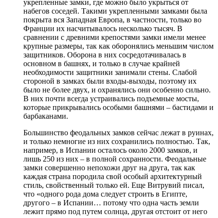
укрепленные замки, где можно было укрыться от
набегов соседей. Такими укрепленными замками была
покрыта вся Западная Европа, в частности, только во
Франции их насчитывалось несколько тысяч. В
сравнении с древними крепостями замки имели менее
крупные размеры, так как оборонялись меньшим числом
защитников. Оборона в них сосредотачивалась в
основном в башнях, и только в случае крайней
необходимости защитники занимали стены. Слабой
стороной в замках были входы-выходы, поэтому их
было не более двух, и охранялись они особенно сильно.
В них почти всегда устраивались подъемные мосты,
которые прикрывались особыми башнями – бастидами и
барбаканами.
Большинство феодальных замков сейчас лежат в руинах,
и только немногие из них сохранились полностью. Так,
например, в Испании осталось около 2000 замков, и
лишь 250 из них – в полной сохранности. Феодальные
замки совершенно непохожи друг на друга, так как
каждая страна породила свой особый архитектурный
стиль, свойственный только ей. Еще Витрувий писал,
что «одного рода дома следует строить в Египте,
другого – в Испании… потому что одна часть земли
лежит прямо под путем солнца, другая отстоит от него