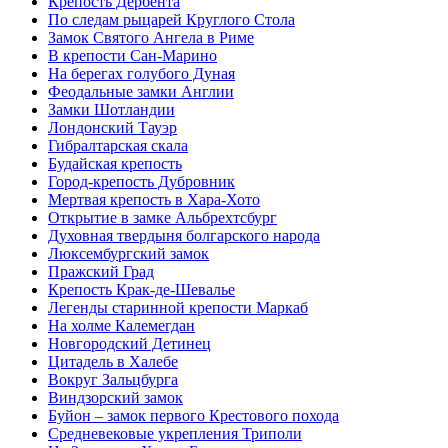
Крепость Дербента
По следам рыцарей Круглого Стола
Замок Святого Ангела в Риме
В крепости Сан-Марино
На берегах голубого Дуная
Феодальные замки Англии
Замки Шотландии
Лондонский Тауэр
Гибралтарская скала
Будайская крепость
Город-крепость Дубровник
Мертвая крепость в Хара-Хото
Открытие в замке Альбрехтсбург
Духовная твердыня болгарского народа
Люксембургский замок
Пражский Град
Крепость Крак-де-Шевалье
Легенды старинной крепости Маркаб
На холме Калемегдан
Новгородский Детинец
Цитадель в Халебе
Вокруг Зальцбурга
Виндзорский замок
Буйон – замок первого Крестового похода
Средневековые укрепления Триполи