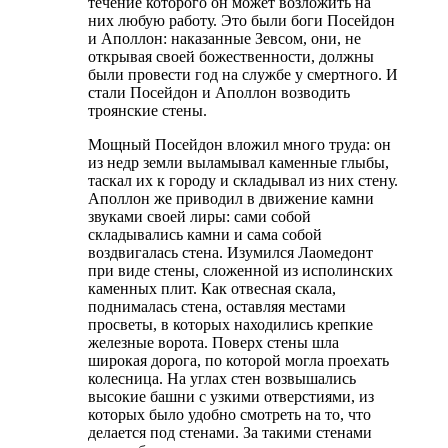
течение которого он может возложить на
них любую работу. Это были боги Посейдон
и Аполлон: наказанные Зевсом, они, не
открывая своей божественности, должны
были провести год на службе у смертного. И
стали Посейдон и Аполлон возводить
троянские стены.
Мощный Посейдон вложил много труда: он
из недр земли выламывал каменные глыбы,
таскал их к городу и складывал из них стену.
Аполлон же приводил в движение камни
звуками своей лиры: сами собой
складывались камни и сама собой
воздвигалась стена. Изумился Лаомедонт
при виде стены, сложенной из исполинских
каменных плит. Как отвесная скала,
поднималась стена, оставляя местами
просветы, в которых находились крепкие
железные ворота. Поверх стены шла
широкая дорога, по которой могла проехать
колесница. На углах стен возвышались
высокие башни с узкими отверстиями, из
которых было удобно смотреть на то, что
делается под стенами. За такими стенами