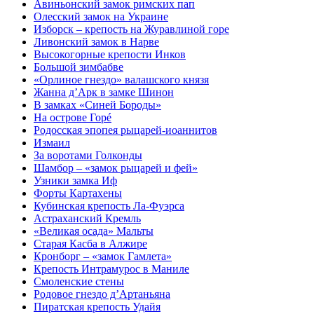
Авиньонский замок римских пап
Олесский замок на Украине
Изборск – крепость на Журавлиной горе
Ливонский замок в Нарве
Высокогорные крепости Инков
Большой зимбабве
«Орлиное гнездо» валашского князя
Жанна д’Арк в замке Шинон
В замках «Синей Бороды»
На острове Горé
Родосская эпопея рыцарей-иоаннитов
Измаил
За воротами Голконды
Шамбор – «замок рыцарей и фей»
Узники замка Иф
Форты Картахены
Кубинская крепость Ла-Фуэрса
Астраханский Кремль
«Великая осада» Мальты
Старая Касба в Алжире
Кронборг – «замок Гамлета»
Крепость Интрамурос в Маниле
Смоленские стены
Родовое гнездо д’Артаньяна
Пиратская крепость Удайя