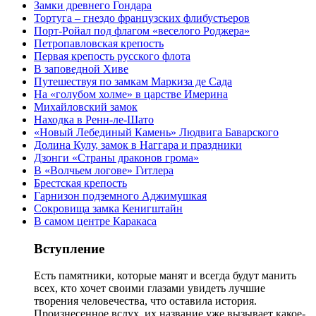
Замки древнего Гондара
Тортуга – гнездо французских флибустьеров
Порт-Ройал под флагом «веселого Роджера»
Петропавловская крепость
Первая крепость русского флота
В заповедной Хиве
Путешествуя по замкам Маркиза де Сада
На «голубом холме» в царстве Имерина
Михайловский замок
Находка в Ренн-ле-Шато
«Новый Лебединый Камень» Людвига Баварского
Долина Кулу, замок в Наггара и праздники
Дзонги «Страны драконов грома»
В «Волчьем логове» Гитлера
Брестская крепость
Гарнизон подземного Аджимушкая
Сокровища замка Кенигштайн
В самом центре Каракаса
Вступление
Есть памятники, которые манят и всегда будут манить
всех, кто хочет своими глазами увидеть лучшие
творения человечества, что оставила история.
Произнесенное вслух, их название уже вызывает какое-