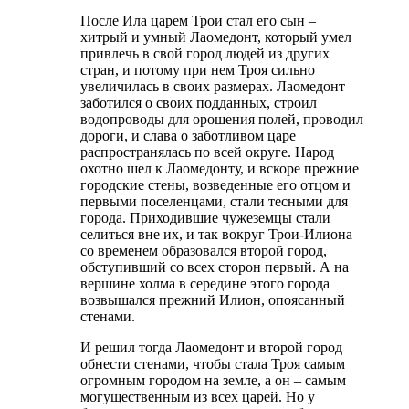
После Ила царем Трои стал его сын –
хитрый и умный Лаомедонт, который умел
привлечь в свой город людей из других
стран, и потому при нем Троя сильно
увеличилась в своих размерах. Лаомедонт
заботился о своих подданных, строил
водопроводы для орошения полей, проводил
дороги, и слава о заботливом царе
распространялась по всей округе. Народ
охотно шел к Лаомедонту, и вскоре прежние
городские стены, возведенные его отцом и
первыми поселенцами, стали тесными для
города. Приходившие чужеземцы стали
селиться вне их, и так вокруг Трои-Илиона
со временем образовался второй город,
обступивший со всех сторон первый. А на
вершине холма в середине этого города
возвышался прежний Илион, опоясанный
стенами.
И решил тогда Лаомедонт и второй город
обнести стенами, чтобы стала Троя самым
огромным городом на земле, а он – самым
могущественным из всех царей. Но у