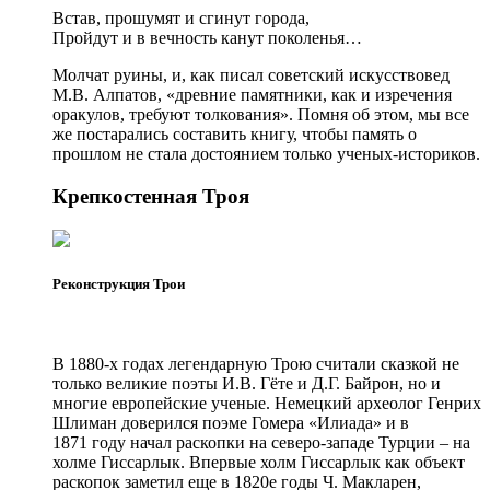
Встав, прошумят и сгинут города,
Пройдут и в вечность канут поколенья…
Молчат руины, и, как писал советский искусствовед
М.В. Алпатов, «древние памятники, как и изречения
оракулов, требуют толкования». Помня об этом, мы все
же постарались составить книгу, чтобы память о
прошлом не стала достоянием только ученых-историков.
Крепкостенная Троя
Реконструкция Трои
В 1880-х годах легендарную Трою считали сказкой не
только великие поэты И.В. Гёте и Д.Г. Байрон, но и
многие европейские ученые. Немецкий археолог Генрих
Шлиман доверился поэме Гомера «Илиада» и в
1871 году начал раскопки на северо-западе Турции – на
холме Гиссарлык. Впервые холм Гиссарлык как объект
раскопок заметил еще в 1820е годы Ч. Макларен,