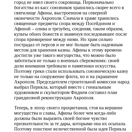
город не имел своего сокровища. Первоначально
богатства из касс союзников хранились скорее всего в
святилище Афины, выстроенном на северной
оконечности Акрополя. Сначала в храме хранились
священные предметы спора между Посейдоном и
Афиной – олива и трезубец, соединяя, таким образом,
культы обоих божеств и знаменуя последовавшее после
спора примирение между ними. Но храм сильно
пострадал от персов и не мог больше быть надежным
местом для хранения казны. Афины к этому времени
достигли уже такого могущества, что можно было
заботиться не только о военных сбережениях: своей
доли внимания требовали и памятники искусства.
Поэтому греки стали использовать союзническую казну
не только на сооружение флота, но и на украшение
Акрополя. Председателем строительной комиссии народ
выбрал Перикла, который вместе с гениальным
художником и скульптором Фидием составил план
грандиозной реконструкции Акрополя.
Теперь, в эпоху своего процветания, стоя на вершине
могущества и славы, Афины более чем когда-либо
должны были выразить своей богине чувство
признательности за те дары, которыми она их осыпала.
Поэтому поистине величественной была идея Перикла