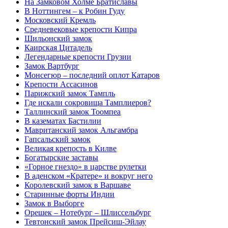
На Замковом Холме Братиславы
В Ноттингем – к Робин Гуду
Московский Кремль
Средневековые крепости Кипра
Шильонский замок
Каирская Цитадель
Легендарные крепости Грузии
Замок Вартбург
Монсегюр – последний оплот Катаров
Крепости Ассасинов
Парижский замок Тампль
Где искали сокровища Тамплиеров?
Таллинский замок Тоомпеа
В казематах Бастилии
Мавританский замок Альгамбра
Гапсальский замок
Великая крепость в Килве
Богатырские заставы
«Горное гнездо» в царстве рулетки
В аденском «Кратере» и вокруг него
Королевский замок в Варшаве
Старинные форты Индии
Замок в Выборге
Орешек – Нотебург – Шлиссельбург
Тевтонский замок Прейсиш-Эйлау