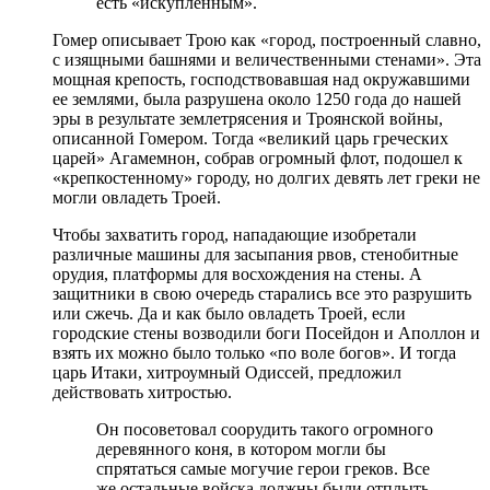
есть «искупленным».
Гомер описывает Трою как «город, построенный славно,
с изящными башнями и величественными стенами». Эта
мощная крепость, господствовавшая над окружавшими
ее землями, была разрушена около 1250 года до нашей
эры в результате землетрясения и Троянской войны,
описанной Гомером. Тогда «великий царь греческих
царей» Агамемнон, собрав огромный флот, подошел к
«крепкостенному» городу, но долгих девять лет греки не
могли овладеть Троей.
Чтобы захватить город, нападающие изобретали
различные машины для засыпания рвов, стенобитные
орудия, платформы для восхождения на стены. А
защитники в свою очередь старались все это разрушить
или сжечь. Да и как было овладеть Троей, если
городские стены возводили боги Посейдон и Аполлон и
взять их можно было только «по воле богов». И тогда
царь Итаки, хитроумный Одиссей, предложил
действовать хитростью.
Он посоветовал соорудить такого огромного
деревянного коня, в котором могли бы
спрятаться самые могучие герои греков. Все
же остальные войска должны были отплыть