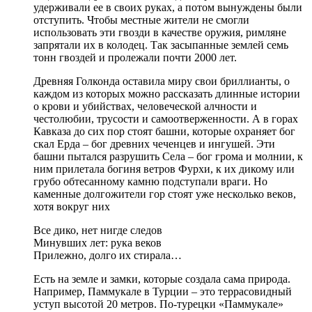
удерживали ее в своих руках, а потом вынуждены были
отступить. Чтобы местные жители не смогли
использовать эти гвозди в качестве оружия, римляне
запрятали их в колодец. Так засыпанные землей семь
тонн гвоздей и пролежали почти 2000 лет.
Древняя Голконда оставила миру свои бриллианты, о
каждом из которых можно рассказать длинные истории
о крови и убийствах, человеческой алчности и
честолюбии, трусости и самоотверженности. А в горах
Кавказа до сих пор стоят башни, которые охраняет бог
скал Ерда – бог древних чеченцев и ингушей. Эти
башни пытался разрушить Села – бог грома и молнии, к
ним прилетала богиня ветров Фурхи, к их дикому или
грубо обтесанному камню подступали враги. Но
каменные долгожители гор стоят уже несколько веков,
хотя вокруг них
Все дико, нет нигде следов
Минувших лет: рука веков
Прилежно, долго их стирала…
Есть на земле и замки, которые создала сама природа.
Например, Паммукале в Турции – это террасовидный
уступ высотой 20 метров. По-турецки «Паммукале»