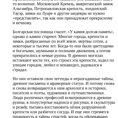
то волнение. Московский Кремль, мавританский замок
Альгамбра, Петропавловская крепость, лондонский
Тауэр, замки на Луаре и другие шедевры не нужно
«представлять», так как они принадлежат прекрасному
и вечному.
Болгарская пословица гласит: «У камня долгая память»,
однако и камни стареют. Многие города, крепости и
замки, разбросанные по всей земле, мертвы сотни, а
некоторые и тысячи лет. Когда-то они были цветущими
и богатыми, шумными и полными движения, а потом
превратились в немые руины. В древних могилах
истлевают кости тех, кто строил эти крепости, ходил по
улицам городов, любил и ненавидел, радовался и
страдал.
Но они оставили свои легенды и неразгаданные тайны,
древние письмена и мраморные статуи. И потому снова
и снова возвращаются к ним археологи и историки,
писатели и поэты, художники и путешественники.
Люди различных профессий всматриваются в древние
руины, в полустертые надписи и рисунки, в скульптуры
и резьбу, пытаясь восстановить облик разрушенной
крепости или разбитого сосуда. И еще они стремятся
проникнуть в тайны страстей, когда-то обуревавших