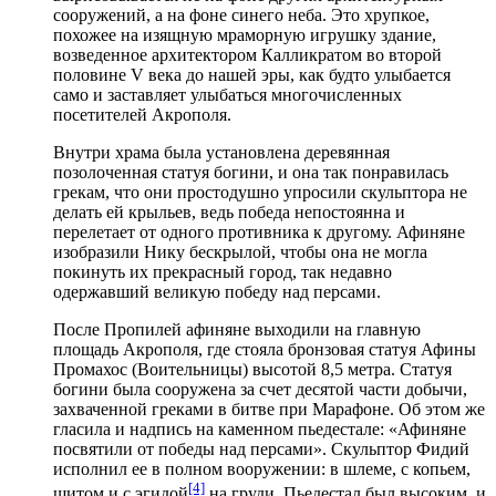
сооружений, а на фоне синего неба. Это хрупкое,
похожее на изящную мраморную игрушку здание,
возведенное архитектором Калликратом во второй
половине V века до нашей эры, как будто улыбается
само и заставляет улыбаться многочисленных
посетителей Акрополя.
Внутри храма была установлена деревянная
позолоченная статуя богини, и она так понравилась
грекам, что они простодушно упросили скульптора не
делать ей крыльев, ведь победа непостоянна и
перелетает от одного противника к другому. Афиняне
изобразили Нику бескрылой, чтобы она не могла
покинуть их прекрасный город, так недавно
одержавший великую победу над персами.
После Пропилей афиняне выходили на главную
площадь Акрополя, где стояла бронзовая статуя Афины
Промахос (Воительницы) высотой 8,5 метра. Статуя
богини была сооружена за счет десятой части добычи,
захваченной греками в битве при Марафоне. Об этом же
гласила и надпись на каменном пьедестале: «Афиняне
посвятили от победы над персами». Скульптор Фидий
исполнил ее в полном вооружении: в шлеме, с копьем,
[4]
щитом и с эгидой
на груди. Пьедестал был высоким, и