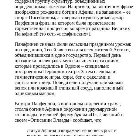
содержал группу скульптур, объединенных
определенным сюжетом. Например, на восточном фризе
изображено рождение богини Афины, на западном – ее
спор с Посейдоном, а завершал скульптурный декор
Парфенона фриз, на котором была представлена
торжественная процессия во время праздника Великих
Панафиней (то есть «всеафинских»).
Панафинеи сначала были сельским праздником урожая:
по преданию, Тесей ввел его для всех жителей Аттики,
объединившихся в одно государство. Первый день
праздника посвящался музыкальным состязаниям,
которые проводились в Одеоне – специально
построенном Периклом театре. Затем следовали
гимнастические игры, хоры, бег с факелами и
состязание триер. Победители получали оливковый
венок или красивый глиняный сосуд, наполненный
оливковым маслом.
Внутри Парфенона, в восточном отделении храма,
стояла богиня Афина в окружении двухъярусной
колоннады, имевшей форму буквы «П». Павсаний в
своем «Описании Эллады» сообщает, что
статуя Афины изображает ее во весь рост в
хитоне, до самых ног; у нее на груди –