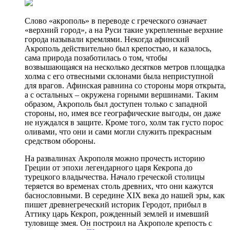
Слово «акрополь» в переводе с греческого означает
«верхний город», а на Руси такие укрепленные верхние
города называли кремлями. Некогда афинский
Акрополь действительно был крепостью, и казалось,
сама природа позаботилась о том, чтобы
возвышающаяся на несколько десятков метров площадка
холма с его отвесными склонами была неприступной
для врагов. Афинская равнина со стороны моря открыта,
а с остальных – окружена горными вершинами. Таким
образом, Акрополь был доступен только с западной
стороны, но, имея все географические выгоды, он даже
не нуждался в защите. Кроме того, холм так густо порос
оливами, что они и сами могли служить прекрасным
средством обороны.
На развалинах Акрополя можно прочесть историю
Греции от эпохи легендарного царя Кекропа до
турецкого владычества. Начало греческой столицы
теряется во временах столь древних, что они кажутся
баснословными. В середине XIX века до нашей эры, как
пишет древнегреческий историк Геродот, прибыл в
Аттику царь Кекроп, рожденный землей и имевший
туловище змея. Он построил на Акрополе крепость с