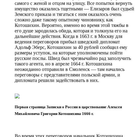
самого с женой и отцом на улицу. Все попытки вернуть
имущество оказались тщетными — Елизаров был судьей
Земского приказа и тягаться с ним оказалось очень
сложно даже такому опытному чиновнику, как
Котошихин. Вероятно, именно во время этой тяжбы в
его душе зародилась обида, которая и толкнула его на
дальнейшие действия. Когда в 1663 г. в Москву для
ведения переговоров прибыл шведский дипломат
Адольф Эберс, Котошихин за 40 рублей сообщил ему
размеры уступок, на которые уполномочены пойти
русские послы. Швед был чрезвычайно рад заполучить
такого агента, но в апреле 1664 г. Котошихина
неожиданно отправили в Смоленск — там начались
переговоры с представителями польской армии, и
дипломата решили задействовать в них.
Первая страница Записки о России в царствование Алексея
Михайловича Григория Котошихина 1666 г.
Во время этих переговоров начальник Котошихина,