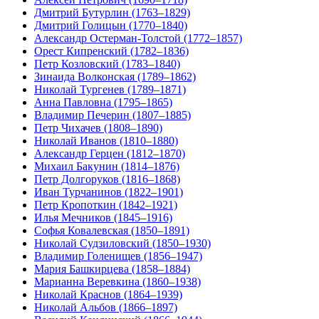
Дмитрий Бутурлин (1763–1829)
Дмитрий Голицын (1770–1840)
Александр Остерман-Толстой (1772–1857)
Орест Кипренский (1782–1836)
Петр Козловский (1783–1840)
Зинаида Волконская (1789–1862)
Николай Тургенев (1789–1871)
Анна Павловна (1795–1865)
Владимир Печерин (1807–1885)
Петр Чихачев (1808–1890)
Николай Иванов (1810–1880)
Александр Герцен (1812–1870)
Михаил Бакунин (1814–1876)
Петр Долгоруков (1816–1868)
Иван Турчанинов (1822–1901)
Петр Кропоткин (1842–1921)
Илья Мечников (1845–1916)
Софья Ковалевская (1850–1891)
Николай Судзиловский (1850–1930)
Владимир Голенищев (1856–1947)
Мария Башкирцева (1858–1884)
Марианна Веревкина (1860–1938)
Николай Краснов (1864–1939)
Николай Альбов (1866–1897)