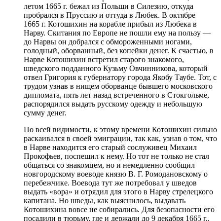
летом 1665 г. бежал из Польши в Силезию, откуда
пробрался в Пруссию и оттуда в Любек. В октябре
1665 г. Котошихин на корабле прибыл из Любека в
Нарву. Скитания по Европе не пошли ему на пользу —
до Нарвы он добрался с обмороженными ногами,
голодный, оборванный, без копейки денег. К счастью, в
Нарве Котошихин встретил старого знакомого,
шведского подданного Кузьму Овчинникова, который
отвел Григория к губернатору города Якобу Таубе. Тот, с
трудом узнав в нищем оборванце бывшего московского
дипломата, пять лет назад встреченного в Стокгольме,
распорядился выдать русскому одежду и небольшую
сумму денег.
По всей видимости, к этому времени Котошихин сильно
раскаивался в своей эмиграции, так как, узнав о том, что
в Нарве находится его старый сослуживец Михаил
Прокофьев, поспешил к нему. Но тот не только не стал
общаться со знакомцем, но и немедленно сообщил
новгородскому воеводе князю В. Г. Ромодановскому о
перебежчике. Воевода тут же потребовал у шведов
выдать «вора» и отрядил для этого в Нарву стрелецкого
капитана. Но шведы, как выяснилось, выдавать
Котошихина вовсе не собирались. Для безопасности его
посадили в тюрьму, где и держали до 9 декабря 1665 г.,