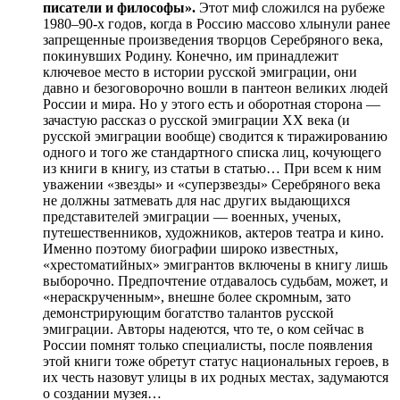
писатели и философы».
Этот миф сложился на рубеже
1980–90-х годов, когда в Россию массово хлынули ранее
запрещенные произведения творцов Серебряного века,
покинувших Родину. Конечно, им принадлежит
ключевое место в истории русской эмиграции, они
давно и безоговорочно вошли в пантеон великих людей
России и мира. Но у этого есть и оборотная сторона —
зачастую рассказ о русской эмиграции ХХ века (и
русской эмиграции вообще) сводится к тиражированию
одного и того же стандартного списка лиц, кочующего
из книги в книгу, из статьи в статью… При всем к ним
уважении «звезды» и «суперзвезды» Серебряного века
не должны затмевать для нас других выдающихся
представителей эмиграции — военных, ученых,
путешественников, художников, актеров театра и кино.
Именно поэтому биографии широко известных,
«хрестоматийных» эмигрантов включены в книгу лишь
выборочно. Предпочтение отдавалось судьбам, может, и
«нераскрученным», внешне более скромным, зато
демонстрирующим богатство талантов русской
эмиграции. Авторы надеются, что те, о ком сейчас в
России помнят только специалисты, после появления
этой книги тоже обретут статус национальных героев, в
их честь назовут улицы в их родных местах, задумаются
о создании музея…