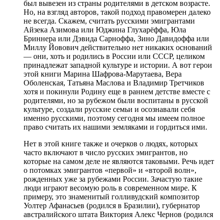
был вывезен из страны родителями в детском возрасте.
Но, на взгляд авторов, такой подход правомерен далеко
не всегда. Скажем, считать русскими эмигрантами
Айзека Азимова или Юджина Глухарёффа, Юла
Бриннера или Дэвида Сарноффа, Зино Давидоффа или
Миллу Йовович действительно нет никаких оснований
— они, хоть и родились в России или СССР, целиком
принадлежат западной культуре и истории. А вот герои
этой книги Марина Шафрова-Марутаева, Вера
Оболенская, Татьяна Маслова и Владимир Третчиков
хотя и покинули Родину еще в раннем детстве вместе с
родителями, но за рубежом были воспитаны в русской
культуре, создали русские семьи и осознавали себя
именно русскими, поэтому сегодня мы имеем полное
право считать их нашими земляками и гордиться ими.
Нет в этой книге также и очерков о людях, которых
часто включают в число русских эмигрантов, но
которые на самом деле не являются таковыми. Речь идет
о потомках эмигрантов «первой» и «второй волн»,
рожденных уже за рубежами России. Зачастую такие
люди играют весомую роль в современном мире. К
примеру, это знаменитый голливудский композитор
Уолтер Афанасьев (родился в Бразилии), губернатор
австралийского штата Виктория Алекс Чернов (родился