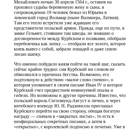
Михайлович ночью 30 апреля 1564 г., оставив на
произвол судьбы беременную жену и сына, в
сопровождении 19 человек бежал из Юрьева в
ливонский город Вольмар (ныне Валмиера, Латвия).
Там его тепло встретили уже ждавшие его
представители польской армии. Правда, еще по пути, в
замке Гельмет, стоявшие там шведы, не знавшие о
договоренности между Курбским и поляками, обобрали
перебежчика как липку — отобрали все золото, которое
князь вывез с собой, забрали лошадей и даже сняли
лисью шапку.
Что именно побудило князя пойти на такой шаг, сказать
сейчас крайне трудно: сам Курбский ни словом не
обмолвился о причинах бегства. Возможно, его
подтолкнуло к действию «малое слово гневно», о
котором упоминает в своем письме Иван IV и которое
Курбский счел предвестием неминуемой опалы и
гибели. Но возможны и другие причины. Известно, что
польский король Сигизмунд-Август и лично, и через
витебского воеводу Ю. Н. Радзивилла приглашал
Курбского перейти на свою сторону, обещая богатую
награду — сначала в «закрытых листах», то есть в
неофициальных секретных письмах, а затем в
«открытых», с королевской подписью и печатью. Уже в