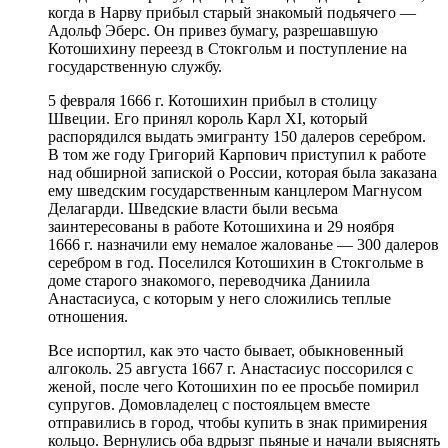
когда в Нарву прибыл старый знакомый подьячего —
Адольф Эберс. Он привез бумагу, разрешавшую
Котошихину переезд в Стокгольм и поступление на
государственную службу.
5 февраля 1666 г. Котошихин прибыл в столицу
Швеции. Его принял король Карл XI, который
распорядился выдать эмигранту 150 далеров серебром.
В том же году Григорий Карпович приступил к работе
над обширной запиской о России, которая была заказана
ему шведским государственным канцлером Магнусом
Делагарди. Шведские власти были весьма
заинтересованы в работе Котошихина и 29 ноября
1666 г. назначили ему немалое жалованье — 300 далеров
серебром в год. Поселился Котошихин в Стокгольме в
доме старого знакомого, переводчика Даниила
Анастасиуса, с которым у него сложились теплые
отношения.
Все испортил, как это часто бывает, обыкновенный
алгоколь. 25 августа 1667 г. Анастасиус поссорился с
женой, после чего Котошихин по ее просьбе помирил
супругов. Домовладелец с постояльцем вместе
отправились в город, чтобы купить в знак примирения
кольцо. Вернулись оба вдрызг пьяные и начали выяснять