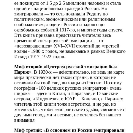
ее покинуло от 1,5 до 2,5 миллиона человек) и стала
одной из национальных трагедий России. Но
эмигрировали — то есть покидали Родину по
политическим, экономическим или религиозным
соображениям, люди из России и задолго до
октябрьских событий 1917-го, и многие годы спустя.
Эта книга призвана представить читателю весь
временной спектр русской эмиграции — от
«невозвращенцев» XVI–XVII столетий до «третьей
волны» 1980-х годов, не замыкаясь в рамках Великого
Исхода 1917–1922 годов.
Миф второй: «Центром русской эмиграции был
Париж».
В 1930-х — действительно, но ведь на карте
мира практически нет такой страны, в которой не
оставили бы свой след выходцы из России. Поэтому
география «100 великих русских эмигрантов» очень
широка — здесь и Китай, и Парагвай, и Гавайские
острова, и Индонезия, и ЮАР… Конечно, с Парижем
читатель этой книги тоже встретится, и не раз, но
хотелось бы, чтобы эмигрантские судьбы, связанные с
другими городами и весями, не остались без нашего
внимания.
Миф третий: «В основном из России эмигрировали