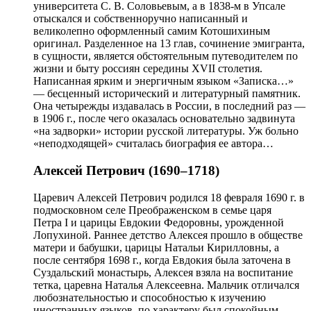
университета С. В. Соловьевым, а в 1838-м в Упсале
отыскался и собственноручно написанный и
великолепно оформленный самим Котошихиным
оригинал. Разделенное на 13 глав, сочинение эмигранта,
в сущности, является обстоятельным путеводителем по
жизни и быту россиян середины XVII столетия.
Написанная ярким и энергичным языком «Записка…»
— бесценный исторический и литературный памятник.
Она четырежды издавалась в России, в последний раз —
в 1906 г., после чего оказалась основательно задвинута
«на задворки» истории русской литературы. Уж больно
«неподходящей» считалась биография ее автора…
Алексей Петрович (1690–1718)
Царевич Алексей Петрович родился 18 февраля 1690 г. в
подмосковном селе Преображенском в семье царя
Петра I и царицы Евдокии Федоровны, урожденной
Лопухиной. Раннее детство Алексея прошло в обществе
матери и бабушки, царицы Натальи Кирилловны, а
после сентября 1698 г., когда Евдокия была заточена в
Суздальский монастырь, Алексея взяла на воспитание
тетка, царевна Наталья Алексеевна. Мальчик отличался
любознательностью и способностью к изучению
иностранных языков, по характеру был спокойным,