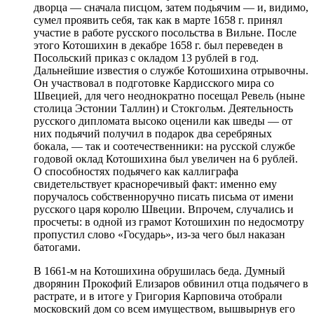
дворца — сначала писцом, затем подьячим — и, видимо,
сумел проявить себя, так как в марте 1658 г. принял
участие в работе русского посольства в Вильне. После
этого Котошихин в декабре 1658 г. был переведен в
Посольский приказ с окладом 13 рублей в год.
Дальнейшие известия о службе Котошихина отрывочны.
Он участвовал в подготовке Кардисского мира со
Швецией, для чего неоднократно посещал Ревель (ныне
столица Эстонии Таллин) и Стокгольм. Деятельность
русского дипломата высоко оценили как шведы — от
них подьячий получил в подарок два серебряных
бокала, — так и соотечественники: на русской службе
годовой оклад Котошихина был увеличен на 6 рублей.
О способностях подьячего как каллиграфа
свидетельствует красноречивый факт: именно ему
поручалось собственноручно писать письма от имени
русского царя королю Швеции. Впрочем, случались и
просчеты: в одной из грамот Котошихин по недосмотру
пропустил слово «Государь», из-за чего был наказан
батогами.
В 1661-м на Котошихина обрушилась беда. Думный
дворянин Прокофий Елизаров обвинил отца подьячего в
растрате, и в итоге у Григория Карповича отобрали
московский дом со всем имуществом, вышвырнув его