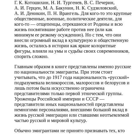
Г. К. Котошихин, Н. И. Тургенев, В. С. Печерин,
А. И. Герцен, М. А. Бакунин, Н. К. Судзиловский,
А. И. Деникин, П. Н. Врангель. Для кого-то это крупные
общественные, военные, политические деятели, для
кого-то — отщепенцы, отрекшиеся от Родины и всю
жизнь посвятившие работе против нее (или как
минимум ее резкому осуждению). Но с тем, что они
внесли огромный вклад в культурную и общественную
жизнь, остались в истории как яркие колоритные
фигуры, влияли на умы и судьбы своих современников,
спорить сложно.
Главным образом в книге представлены именно русские
по национальности эмигранты. При этом стоит
учитывать, что до 1917 года национальность «русский»
подразумевала великороссов, малороссов и белорусов и
лишь потом была искусственно ограничена
представителями только первой этнической группы.
Уроженцы Российской империи и СССР —
представители иных национальностей представлены
немногими персоналиями, внесшими большой вклад в
жизнь русской эмиграции или ставшими неотъемлемой
частью русской и мировой культур.
Обычно эмигрантами не принято признавать тех, кто