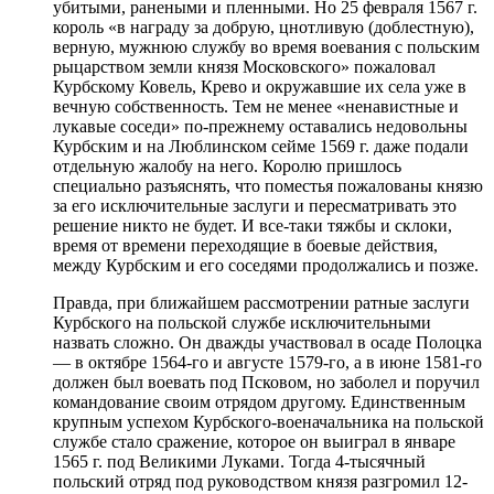
убитыми, ранеными и пленными. Но 25 февраля 1567 г.
король «в награду за добрую, цнотливую (доблестную),
верную, мужнюю службу во время воевания с польским
рыцарством земли князя Московского» пожаловал
Курбскому Ковель, Крево и окружавшие их села уже в
вечную собственность. Тем не менее «ненавистные и
лукавые соседи» по-прежнему оставались недовольны
Курбским и на Люблинском сейме 1569 г. даже подали
отдельную жалобу на него. Королю пришлось
специально разъяснять, что поместья пожалованы князю
за его исключительные заслуги и пересматривать это
решение никто не будет. И все-таки тяжбы и склоки,
время от времени переходящие в боевые действия,
между Курбским и его соседями продолжались и позже.
Правда, при ближайшем рассмотрении ратные заслуги
Курбского на польской службе исключительными
назвать сложно. Он дважды участвовал в осаде Полоцка
— в октябре 1564-го и августе 1579-го, а в июне 1581-го
должен был воевать под Псковом, но заболел и поручил
командование своим отрядом другому. Единственным
крупным успехом Курбского-военачальника на польской
службе стало сражение, которое он выиграл в январе
1565 г. под Великими Луками. Тогда 4-тысячный
польский отряд под руководством князя разгромил 12-