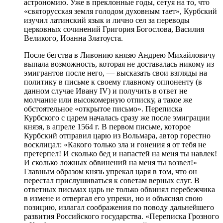
астрономию. Уже в преклонные годы, сетуя на то, что
«святорусская земля голодом духовным тает», Курбский
изучил латинский язык и лично сел за переводы
церковных сочинений Григория Богослова, Василия
Великого, Иоанна Златоуста.
После бегства в Ливонию князю Андрею Михайловичу
выпала возможность, которая не доставалась никому из
эмигрантов после него, — высказать свои взгляды на
политику в письме к своему главному оппоненту (в
данном случае Ивану IV) и получить в ответ не
молчание или высокомерную отписку, а такое же
обстоятельное «открытое письмо». Переписка
Курбского с царем началась сразу же после эмиграции
князя, в апреле 1564 г. В первом письме, которое
Курбский отправил царю из Вольмара, автор горестно
восклицал: «Какого только зла и гонения я от тебя не
претерпел! И сколько бед и напастей на меня ты навлек!
И сколько ложных обвинений на меня ты возвел!»
Главным образом князь упрекал царя в том, что он
перестал прислушиваться к советам верных слуг. В
ответных письмах царь не только обвинял перебежчика
в измене и отвергал его упреки, но и объяснял свою
позицию, излагал соображения по поводу дальнейшего
развития Российского государства. «Переписка Грозного