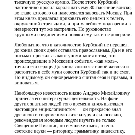
тысячную русскую армию. После этого Курбский
настойчиво просил короля дать ему 30-тысячное войско,
во главе которого он намеревался завоевать Москву. При
этом князь предлагал приковать его цепями к телеге,
окруженной стрельцами, и при малейшем подозрении в
неверности тут же застрелить. Но руководство
крупными соединениями поляки ему так и не доверили.
Любопытно, что в католичество Курбский не перешел,
до конца своих дней оставаясь православным. Да и в его
письмах проскальзывают упоминания о том, что
происходившие в Московии события, «как моль»,
точили его сердце. До конца слиться с новой жизнью и
растоптать в себе муки совести Курбский так и не смог.
По-видимому, он одновременно считал себя и правым, и
виноватым.
Наибольшую известность князю Андрею Михайловичу
принесла его литературная деятельность. На фоне
других знатных людей того времени князь выглядел
настоящим энциклопедистом — он прекрасно знал
древнюю и современную литературу и философию,
рекомендовал молодым людям изучать не только
Священное Писание, но и «шляхетные», то есть
светские науки — риторику, грамматику, диалектику,