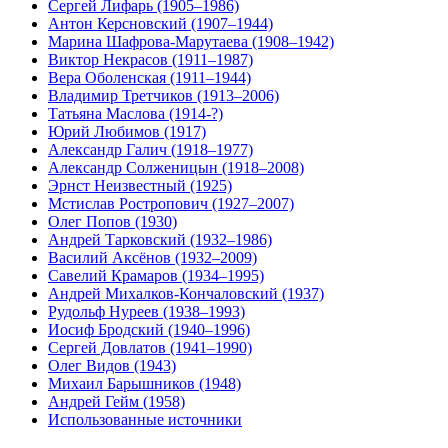
Сергей Лифарь (1905–1986)
Антон Керсновский (1907–1944)
Марина Шафрова-Марутаева (1908–1942)
Виктор Некрасов (1911–1987)
Вера Оболенская (1911–1944)
Владимир Третчиков (1913–2006)
Татьяна Маслова (1914-?)
Юрий Любимов (1917)
Александр Галич (1918–1977)
Александр Солженицын (1918–2008)
Эрнст Неизвестный (1925)
Мстислав Ростропович (1927–2007)
Олег Попов (1930)
Андрей Тарковский (1932–1986)
Василий Аксёнов (1932–2009)
Савелий Крамаров (1934–1995)
Андрей Михалков-Кончаловский (1937)
Рудольф Нуреев (1938–1993)
Иосиф Бродский (1940–1996)
Cергей Довлатов (1941–1990)
Олег Видов (1943)
Михаил Барышников (1948)
Андрей Гейм (1958)
Использованные источники