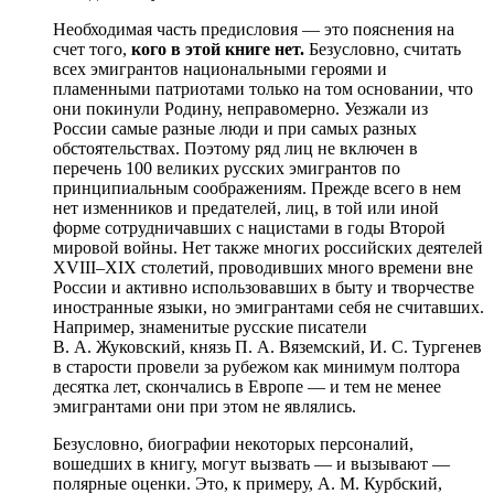
Необходимая часть предисловия — это пояснения на
счет того,
кого в этой книге нет.
Безусловно, считать
всех эмигрантов национальными героями и
пламенными патриотами только на том основании, что
они покинули Родину, неправомерно. Уезжали из
России самые разные люди и при самых разных
обстоятельствах. Поэтому ряд лиц не включен в
перечень 100 великих русских эмигрантов по
принципиальным соображениям. Прежде всего в нем
нет изменников и предателей, лиц, в той или иной
форме сотрудничавших с нацистами в годы Второй
мировой войны. Нет также многих российских деятелей
XVIII–XIX столетий, проводивших много времени вне
России и активно использовавших в быту и творчестве
иностранные языки, но эмигрантами себя не считавших.
Например, знаменитые русские писатели
В. А. Жуковский, князь П. А. Вяземский, И. С. Тургенев
в старости провели за рубежом как минимум полтора
десятка лет, скончались в Европе — и тем не менее
эмигрантами они при этом не являлись.
Безусловно, биографии некоторых персоналий,
вошедших в книгу, могут вызвать — и вызывают —
полярные оценки. Это, к примеру, А. М. Курбский,