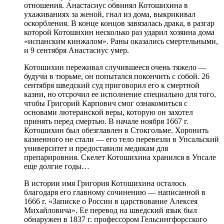
отношения. Анастасиус обвинял Котошихина в
ухаживаниях за женой, гнал из дома, выкрикивал
оскорбления. В конце концов завязалась драка, в разгар
которой Котошихин несколько раз ударил хозяина дома
«испанским кинжалом». Раны оказались смертельными,
и 9 сентября Анастасиус умер.
Котошихин переживал случившееся очень тяжело —
будучи в тюрьме, он попытался покончить с собой. 26
сентября шведский суд приговорил его к смертной
казни, но отсрочил ее исполнение специально для того,
чтобы Григорий Карпович смог ознакомиться с
основами лютеранской веры, которую он захотел
принять перед смертью. В начале ноября 1667 г.
Котошихин был обезглавлен в Стокгольме. Хоронить
казненного не стали — его тело перевезли в Упсальский
университет и предоставили медикам для
препарировния. Скелет Котошихина хранился в Упсале
еще долгие годы…
В истории имя Григория Котошихина осталось
благодаря его главному сочинению — написанной в
1666 г. «Записке о России в царствование Алексея
Михайловича». Ее перевод на шведский язык был
обнаружен в 1837 г. профессором Гельсингфорсского