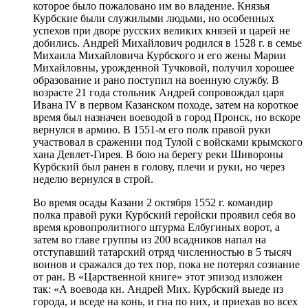
которое было пожаловано им во владение. Князья
Курбские были служилыми людьми, но особенных
успехов при дворе русских великих князей и царей не
добились. Андрей Михайлович родился в 1528 г. в семье
Михаила Михайловича Курбского и его жены Марии
Михайловны, урожденной Тучковой, получил хорошее
образование и рано поступил на военную службу. В
возрасте 21 года стольник Андрей сопровождал царя
Ивана IV в первом Казанском походе, затем на короткое
время был назначен воеводой в город Пронск, но вскоре
вернулся в армию. В 1551-м его полк правой руки
участвовал в сражении под Тулой с войсками крымского
хана Девлет-Гирея. В бою на берегу реки Шивороны
Курбский был ранен в голову, плечи и руки, но через
неделю вернулся в строй.
Во время осады Казани 2 октября 1552 г. командир
полка правой руки Курбский геройски проявил себя во
время кровопролитного штурма Елбугиных ворот, а
затем во главе группы из 200 всадников напал на
отступавший татарский отряд численностью в 5 тысяч
воинов и сражался до тех пор, пока не потерял сознание
от ран. В «Царственной книге» этот эпизод изложен
так: «А воевода кн. Андрей Мих. Курбский выеде из
города, и вседе на конь, и гна по них, и приехав во всех