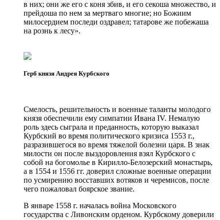
в них; они же его с коня збив, и его секоша множество, и
прейдоша по нем за мертваго многие; но Божиим
милосердием последи оздравел; татарове же побежаша
на рознь к лесу».
Герб князя Андрея Курбского
Смелость, решительность и военные таланты молодого
князя обеспечили ему симпатии Ивана IV. Немалую
роль здесь сыграла и преданность, которую выказал
Курбский во время политического кризиса 1553 г.,
разразившегося во время тяжелой болезни царя. В знак
милости он после выздоровления взял Курбского с
собой на богомолье в Кирилло-Белозерский монастырь,
а в 1554 и 1556 гг. доверил сложные военные операции
по усмирению восставших вотяков и черемисов, после
чего пожаловал боярское звание.
В январе 1558 г. началась война Московского
государства с Ливонским орденом. Курбскому доверили