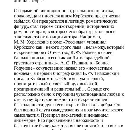
дни на каторге.
С годами облик подлинного, реального политика,
полководца и писателя князя Курбского практически
забылся. Он превратился в легенду, романтическую
фигуру, стал героем стихотворений, исторических
романов и драм, в которых его образ трактовался в
зависимости от позиции автора. Например,
М. М. Херасков в поэме «Россияда» упоминал
Курбского как «некого ярого льва», вельможу, который
искренне любит Отечество; К. Ф. Рылеев в своей
балладе описывал его как «в Литве враждебной
грустного странника», А. С. Пушкин в «Борисе
Годунове» сочувственно назвал его «несчастным
вождем», а первый биограф князя В. Ф. Тимковский
писал о Курбском так: «Он имел ум твердый,
проницательный и светлый, дух высокий,
предприимчивый и решительный… Сердце его
расположено было к глубоким чувствованиям любви к
отечеству, братской нежности и искреннейшей
благодарности; душа его открыта была для добра. Он
был верный слуга самодержавия и враг мучительского
самовластия. Презирал ласкателей и ненавидел
лицемерие. Его просвещенная набожность и
благочестие были, кажется, выше понятий того века, в