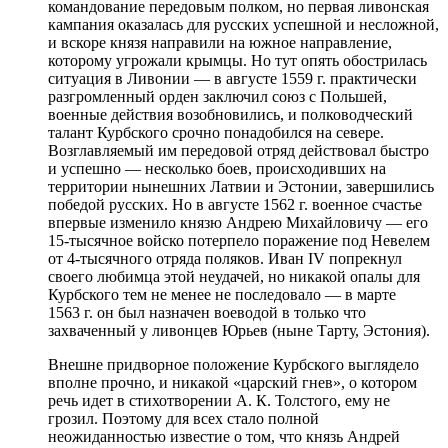
командование передовым полком, но первая ливонская
кампания оказалась для русских успешной и несложной,
и вскоре князя направили на южное направление,
которому угрожали крымцы. Но тут опять обострилась
ситуация в Ливонии — в августе 1559 г. практически
разгромленный орден заключил союз с Польшей,
военные действия возобновились, и полководческий
талант Курбского срочно понадобился на севере.
Возглавляемый им передовой отряд действовал быстро
и успешно — несколько боев, происходивших на
территории нынешних Латвии и Эстонии, завершились
победой русских. Но в августе 1562 г. военное счастье
впервые изменило князю Андрею Михайловичу — его
15-тысячное войско потерпело поражение под Невелем
от 4-тысячного отряда поляков. Иван IV попрекнул
своего любимца этой неудачей, но никакой опалы для
Курбского тем не менее не последовало — в марте
1563 г. он был назначен воеводой в только что
захваченный у ливонцев Юрьев (ныне Тарту, Эстония).
Внешне придворное положение Курбского выглядело
вполне прочно, и никакой «царский гнев», о котором
речь идет в стихотворении А. К. Толстого, ему не
грозил. Поэтому для всех стало полной
неожиданностью известие о том, что князь Андрей