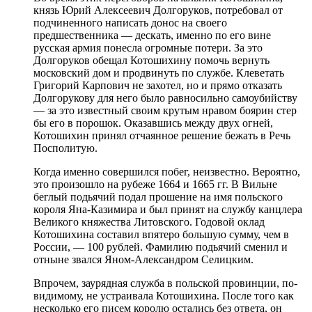
князь Юрий Алексеевич Долгоруков, потребовал от
подчиненного написать донос на своего
предшественника — дескать, именно по его вине
русская армия понесла огромные потери. За это
Долгоруков обещал Котошихину помочь вернуть
московский дом и продвинуть по службе. Клеветать
Григорий Карпович не захотел, но и прямо отказать
Долгорукову для него было равносильно самоубийству
— за это известный своим крутым нравом боярин стер
бы его в порошок. Оказавшись между двух огней,
Котошихин принял отчаянное решение бежать в Речь
Посполитую.
Когда именно совершился побег, неизвестно. Вероятно,
это произошло на рубеже 1664 и 1665 гг. В Вильне
беглый подьячий подал прошение на имя польского
короля Яна-Казимира и был принят на службу канцлера
Великого княжества Литовского. Годовой оклад
Котошихина составил впятеро большую сумму, чем в
России, — 100 рублей. Фамилию подьячий сменил и
отныне звался Яном-Александром Селицким.
Впрочем, заурядная служба в польской провинции, по-
видимому, не устраивала Котошихина. После того как
несколько его писем королю остались без ответа, он