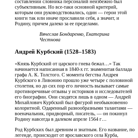
составлении словника персоналий неизбежно был
субъективным. Но все-таки основной критерий,
которым они руководствовались, один — герои этой
книги так или иначе прославили себя, а значит, и
Родину, причем далеко за ее пределами.
Вячеслав Бондаренко, Екатерина
Честнова
Андрей Курбский (1528–1583)
«Князь Курбский от царского гнева бежал…» Так
начинается написанная в 1840-х гг. знаменитая баллада
графа А. К. Толстого. С момента бегства Андрея
Курбского в Ливонию прошло уже четыре с половиной
столетия, но до сих пор его личность вызывает самые
противоречивые отзывы у историков и исследователей
его биографии. Они сходятся лишь в одном — Андрей
Михайлович Курбский был фигурой необыкновенно
колоритной. Одаренный разнообразными талантами —
военачальник, придворный, писатель, — он покинул
Родину навсегда в далеком апреле 1564 г…
Род Курбских был древним и знатным. Его название, по
легенде, происходит от ярославского села Курба,