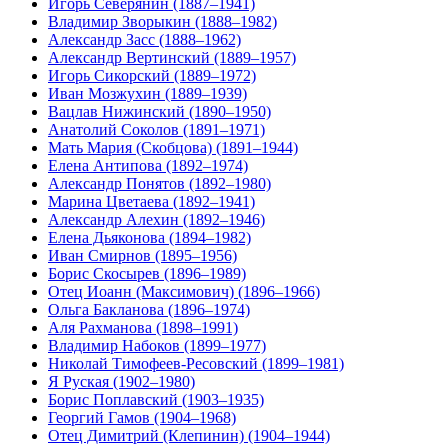
Игорь Северянин (1887–1941)
Владимир Зворыкин (1888–1982)
Александр Засс (1888–1962)
Александр Вертинский (1889–1957)
Игорь Сикорский (1889–1972)
Иван Мозжухин (1889–1939)
Вацлав Нижинский (1890–1950)
Анатолий Соколов (1891–1971)
Мать Мария (Скобцова) (1891–1944)
Елена Антипова (1892–1974)
Александр Понятов (1892–1980)
Марина Цветаева (1892–1941)
Александр Алехин (1892–1946)
Елена Дьяконова (1894–1982)
Иван Смирнов (1895–1956)
Борис Скосырев (1896–1989)
Отец Иоанн (Максимович) (1896–1966)
Ольга Бакланова (1896–1974)
Аля Рахманова (1898–1991)
Владимир Набоков (1899–1977)
Николай Тимофеев-Ресовский (1899–1981)
Я Руская (1902–1980)
Борис Поплавский (1903–1935)
Георгий Гамов (1904–1968)
Отец Димитрий (Клепинин) (1904–1944)