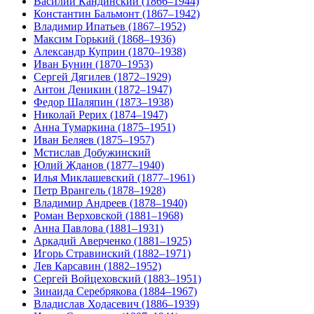
Василий Кандинский (1866–1944)
Константин Бальмонт (1867–1942)
Владимир Ипатьев (1867–1952)
Максим Горький (1868–1936)
Александр Куприн (1870–1938)
Иван Бунин (1870–1953)
Сергей Дягилев (1872–1929)
Антон Деникин (1872–1947)
Федор Шаляпин (1873–1938)
Николай Рерих (1874–1947)
Анна Тумаркина (1875–1951)
Иван Беляев (1875–1957)
Мстислав Добужинский
Юлий Жданов (1877–1940)
Илья Миклашевский (1877–1961)
Петр Врангель (1878–1928)
Владимир Андреев (1878–1940)
Роман Верховской (1881–1968)
Анна Павлова (1881–1931)
Аркадий Аверченко (1881–1925)
Игорь Стравинский (1882–1971)
Лев Карсавин (1882–1952)
Cергей Войцеховский (1883–1951)
Зинаида Серебрякова (1884–1967)
Владислав Ходасевич (1886–1939)