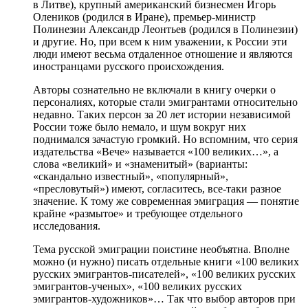
в Литве), крупный американский бизнесмен Игорь
Олеников (родился в Иране), премьер-министр
Полинезии Александр Леонтьев (родился в Полинезии)
и другие. Но, при всем к ним уважении, к России эти
люди имеют весьма отдаленное отношение и являются
иностранцами русского происхождения.
Авторы сознательно не включали в книгу очерки о
персоналиях, которые стали эмигрантами относительно
недавно. Таких персон за 20 лет истории независимой
России тоже было немало, и шум вокруг них
поднимался зачастую громкий. Но вспомним, что серия
издательства «Вече» называется «100 великих…», а
слова «великий» и «знаменитый» (варианты:
«скандально известный», «популярный»,
«пресловутый») имеют, согласитесь, все-таки разное
значение. К тому же современная эмиграция — понятие
крайне «размытое» и требующее отдельного
исследования.
Тема русской эмиграции поистине необъятна. Вполне
можно (и нужно) писать отдельные книги «100 великих
русских эмигрантов-писателей», «100 великих русских
эмигрантов-ученых», «100 великих русских
эмигрантов-художников»… Так что выбор авторов при