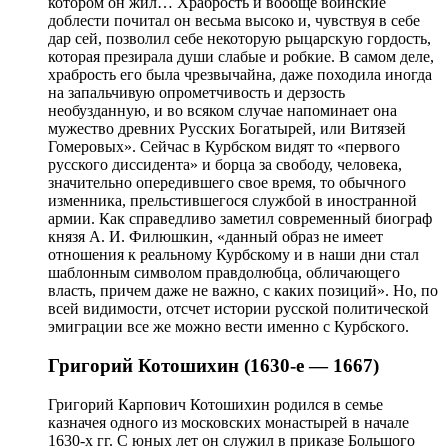
котором он жил… Храбрость и вообще воинские
доблести почитал он весьма высоко и, чувствуя в себе
дар сей, позволил себе некоторую рыцарскую гордость,
которая презирала души слабые и робкие. В самом деле,
храбрость его была чрезвычайна, даже походила иногда
на запальчивую опрометчивость и дерзость
необузданную, и во всяком случае напоминает она
мужество древних Русских Богатырей, или Витязей
Гомеровых». Сейчас в Курбском видят то «первого
русского диссидента» и борца за свободу, человека,
значительно опередившего свое время, то обычного
изменника, прельстившегося службой в иностранной
армии. Как справедливо заметил современный биограф
князя А. И. Филюшкин, «данный образ не имеет
отношения к реальному Курбскому и в наши дни стал
шаблонным символом правдолюбца, обличающего
власть, причем даже не важно, с каких позиций». Но, по
всей видимости, отсчет истории русской политической
эмиграции все же можно вести именно с Курбского.
Григорий Котошихин (1630-е — 1667)
Григорий Карпович Котошихин родился в семье
казначея одного из московских монастырей в начале
1630-х гг. С юных лет он служил в приказе Большого