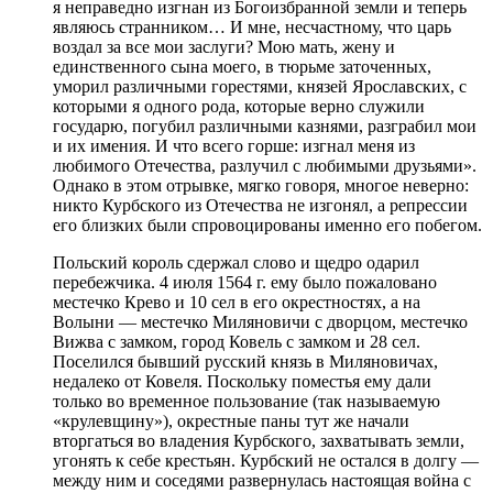
я неправедно изгнан из Богоизбранной земли и теперь
являюсь странником… И мне, несчастному, что царь
воздал за все мои заслуги? Мою мать, жену и
единственного сына моего, в тюрьме заточенных,
уморил различными горестями, князей Ярославских, с
которыми я одного рода, которые верно служили
государю, погубил различными казнями, разграбил мои
и их имения. И что всего горше: изгнал меня из
любимого Отечества, разлучил с любимыми друзьями».
Однако в этом отрывке, мягко говоря, многое неверно:
никто Курбского из Отечества не изгонял, а репрессии
его близких были спровоцированы именно его побегом.
Польский король сдержал слово и щедро одарил
перебежчика. 4 июля 1564 г. ему было пожаловано
местечко Крево и 10 сел в его окрестностях, а на
Волыни — местечко Миляновичи с дворцом, местечко
Вижва с замком, город Ковель с замком и 28 сел.
Поселился бывший русский князь в Миляновичах,
недалеко от Ковеля. Поскольку поместья ему дали
только во временное пользование (так называемую
«крулевщину»), окрестные паны тут же начали
вторгаться во владения Курбского, захватывать земли,
угонять к себе крестьян. Курбский не остался в долгу —
между ним и соседями развернулась настоящая война с