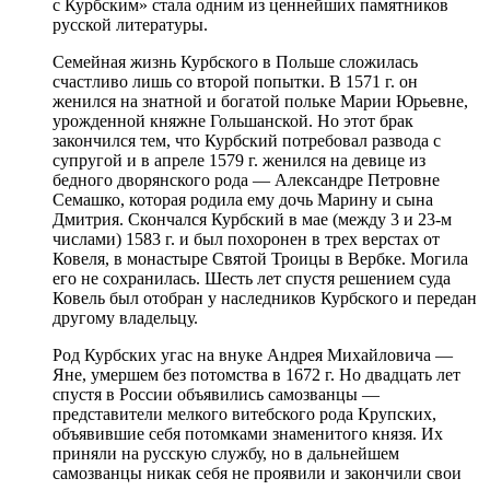
с Курбским» стала одним из ценнейших памятников
русской литературы.
Семейная жизнь Курбского в Польше сложилась
счастливо лишь со второй попытки. В 1571 г. он
женился на знатной и богатой польке Марии Юрьевне,
урожденной княжне Гольшанской. Но этот брак
закончился тем, что Курбский потребовал развода с
супругой и в апреле 1579 г. женился на девице из
бедного дворянского рода — Александре Петровне
Семашко, которая родила ему дочь Марину и сына
Дмитрия. Скончался Курбский в мае (между 3 и 23-м
числами) 1583 г. и был похоронен в трех верстах от
Ковеля, в монастыре Святой Троицы в Вербке. Могила
его не сохранилась. Шесть лет спустя решением суда
Ковель был отобран у наследников Курбского и передан
другому владельцу.
Род Курбских угас на внуке Андрея Михайловича —
Яне, умершем без потомства в 1672 г. Но двадцать лет
спустя в России объявились самозванцы —
представители мелкого витебского рода Крупских,
объявившие себя потомками знаменитого князя. Их
приняли на русскую службу, но в дальнейшем
самозванцы никак себя не проявили и закончили свои