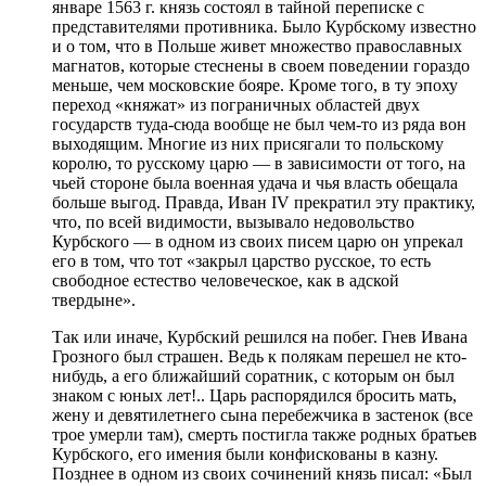
январе 1563 г. князь состоял в тайной переписке с
представителями противника. Было Курбскому известно
и о том, что в Польше живет множество православных
магнатов, которые стеснены в своем поведении гораздо
меньше, чем московские бояре. Кроме того, в ту эпоху
переход «княжат» из пограничных областей двух
государств туда-сюда вообще не был чем-то из ряда вон
выходящим. Многие из них присягали то польскому
королю, то русскому царю — в зависимости от того, на
чьей стороне была военная удача и чья власть обещала
больше выгод. Правда, Иван IV прекратил эту практику,
что, по всей видимости, вызывало недовольство
Курбского — в одном из своих писем царю он упрекал
его в том, что тот «закрыл царство русское, то есть
свободное естество человеческое, как в адской
твердыне».
Так или иначе, Курбский решился на побег. Гнев Ивана
Грозного был страшен. Ведь к полякам перешел не кто-
нибудь, а его ближайший соратник, с которым он был
знаком с юных лет!.. Царь распорядился бросить мать,
жену и девятилетнего сына перебежчика в застенок (все
трое умерли там), смерть постигла также родных братьев
Курбского, его имения были конфискованы в казну.
Позднее в одном из своих сочинений князь писал: «Был