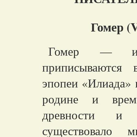
Гомер (V
Гомер — им
приписываются в
эпопеи «Илиада» 
родине и вре
древности и
существовало м