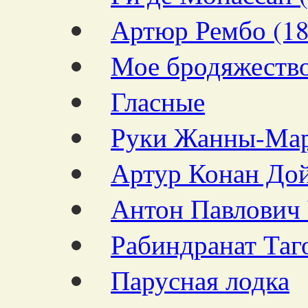
Артюр Рембо (1
Мое бродяжеств
Гласные
Руки Жанны-Ма
Артур Конан Дой
Антон Павлович 
Рабиндранат Таг
Парусная лодка