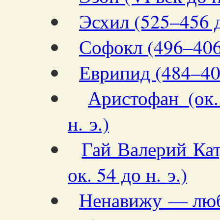
Эсхил (525–456 д
Софокл (496–406 
Еврипид (484–406
Аристофан (ок
н. э.)
Гай Валерий Ка
ок. 54 до н. э.)
Ненавижу — лю