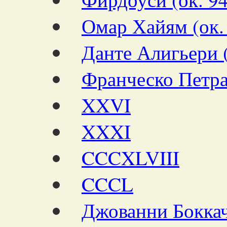
Омар Хайям (ок.
Данте Алигьери 
Франческо Петра
XXVI
XXXI
CCCXLVIII
CCCL
Джованни Боккач