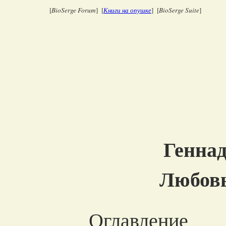
[
BioSerge Forum
] [
Книги на опушке
] [
BioSerge Suite
]
Генна
Любов
Оглавление